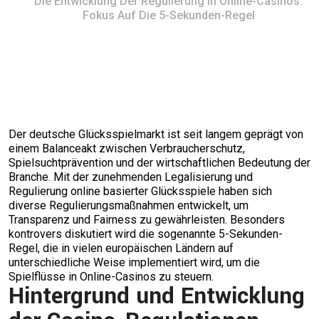
Die Entwicklung Der Regulierung In Online-Casinos:
Fokus Auf Die 5-Sekunden-Regel
Der deutsche Glücksspielmarkt ist seit langem geprägt von
einem Balanceakt zwischen Verbraucherschutz,
Spielsuchtprävention und der wirtschaftlichen Bedeutung der
Branche. Mit der zunehmenden Legalisierung und
Regulierung online basierter Glücksspiele haben sich
diverse Regulierungsmaßnahmen entwickelt, um
Transparenz und Fairness zu gewährleisten. Besonders
kontrovers diskutiert wird die sogenannte
5-Sekunden-
Regel
, die in vielen europäischen Ländern auf
unterschiedliche Weise implementiert wird, um die
Spielflüsse in Online-Casinos zu steuern.
Hintergrund und Entwicklung