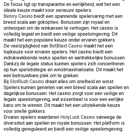
De focus ligt op transparantie en eerlijkheid, wat het een
ideale keuze maakt voor serieuze spelers.
Betory Casino
biedt een spannende spelervaring met een
breed scala aan gokopties. Bonussen zijn royaal en
ontworpen om de winkansen te verhogen. Het casino is
volledig legaal en biedt een veilige speelomgeving. Dit
maakt het een populaire keuze onder ervaren gokkers.
De veelzijdigheid van
BetBlast Casino
maakt het een
topkeuze voor ervaren spelers. Het casino biedt een
indrukwekkende reeks spellen en aantrekkelijke bonussen.
Dankzij de legale status kunnen spelers zich concentreren
op hun spelstrategie en winstmaximalisatie. Dit maakt het
een betrouwbare plek om te gokken.
Bij
SlotRush Casino
draait alles om snelheid en winst.
Spelers kunnen genieten van een breed scala aan spellen en
dagelijkse bonussen. Het casino zorgt voor een veilige en
legale speelomgeving, wat essentieel is voor een eerlijke
kans om te winnen. Dit maakt het een uitstekende keuze
voor snelle gokkers.
Ervaren spelers waarderen
HolyLuck Casino
vanwege de
diversiteit aan spellen en royale bonussen. Het platform is
volledig gereguleerd en biedt een veilige speelomgeving.