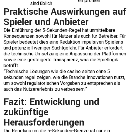
empfohlen
sind üblich
Praktische Auswirkungen auf
Spieler und Anbieter
Die Einführung der 5-Sekunden-Regel hat unmittelbare
Konsequenzen sowohl für Nutzer als auch für Betreiber. Für
Spieler bedeutet dies eine Reduktion impulsiven Spielens
und potenziell weniger Suchtgefahr. Für Anbieter erfordert
die technische Umsetzung eine Anpassung der Plattformen
sowie eine gesteigerte Transparenz, was die Spiellogik
betrifft.
“Technische Lösungen wie die casino seiten ohne 5
sekunden regel zeigen, wie die Branche Innovationen nutzt,
um sowohl regulatorischen Vorgaben zu entsprechen als
auch das Nutzererlebnis zu verbessern.”
Fazit: Entwicklung und
zukünftige
Herausforderungen
Die Regelung um die 5-Sekunden-Grenze ist nur ein