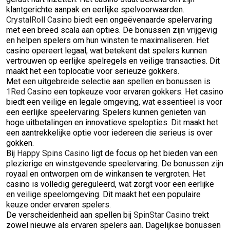
klantgerichte aanpak en eerlijke spelvoorwaarden.
CrystalRoll Casino
biedt een ongeëvenaarde spelervaring
met een breed scala aan opties. De bonussen zijn vrijgevig
en helpen spelers om hun winsten te maximaliseren. Het
casino opereert legaal, wat betekent dat spelers kunnen
vertrouwen op eerlijke spelregels en veilige transacties. Dit
maakt het een toplocatie voor serieuze gokkers.
Met een uitgebreide selectie aan spellen en bonussen is
1Red Casino
een topkeuze voor ervaren gokkers. Het casino
biedt een veilige en legale omgeving, wat essentieel is voor
een eerlijke speelervaring. Spelers kunnen genieten van
hoge uitbetalingen en innovatieve spelopties. Dit maakt het
een aantrekkelijke optie voor iedereen die serieus is over
gokken.
Bij
Happy Spins Casino
ligt de focus op het bieden van een
plezierige en winstgevende speelervaring. De bonussen zijn
royaal en ontworpen om de winkansen te vergroten. Het
casino is volledig gereguleerd, wat zorgt voor een eerlijke
en veilige speelomgeving. Dit maakt het een populaire
keuze onder ervaren spelers.
De verscheidenheid aan spellen bij
SpinStar Casino
trekt
zowel nieuwe als ervaren spelers aan. Dagelijkse bonussen