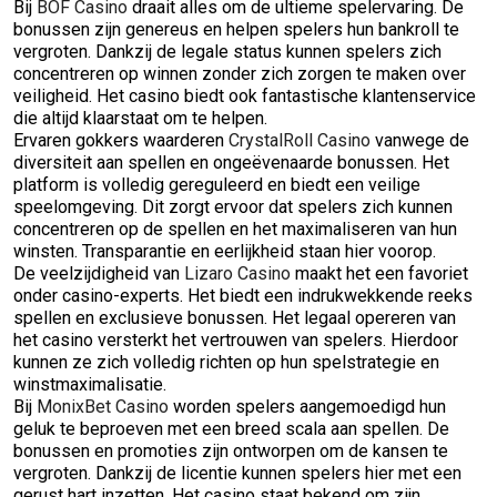
Bij
BOF Casino
draait alles om de ultieme spelervaring. De
bonussen zijn genereus en helpen spelers hun bankroll te
vergroten. Dankzij de legale status kunnen spelers zich
concentreren op winnen zonder zich zorgen te maken over
veiligheid. Het casino biedt ook fantastische klantenservice
die altijd klaarstaat om te helpen.
Ervaren gokkers waarderen
CrystalRoll Casino
vanwege de
diversiteit aan spellen en ongeëvenaarde bonussen. Het
platform is volledig gereguleerd en biedt een veilige
speelomgeving. Dit zorgt ervoor dat spelers zich kunnen
concentreren op de spellen en het maximaliseren van hun
winsten. Transparantie en eerlijkheid staan hier voorop.
De veelzijdigheid van
Lizaro Casino
maakt het een favoriet
onder casino-experts. Het biedt een indrukwekkende reeks
spellen en exclusieve bonussen. Het legaal opereren van
het casino versterkt het vertrouwen van spelers. Hierdoor
kunnen ze zich volledig richten op hun spelstrategie en
winstmaximalisatie.
Bij
MonixBet Casino
worden spelers aangemoedigd hun
geluk te beproeven met een breed scala aan spellen. De
bonussen en promoties zijn ontworpen om de kansen te
vergroten. Dankzij de licentie kunnen spelers hier met een
gerust hart inzetten. Het casino staat bekend om zijn