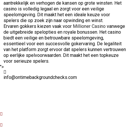
aantrekkelijk en verhogen de kansen op grote winsten. Het
casino is volledig legaal en zorgt voor een veilige
speelomgeving. Dit maakt het een ideale keuze voor
spelers die op zoek zijn naar opwinding en winst.
Ervaren gokkers kiezen vaak voor
Millioner Casino
vanwege
de uitgebreide spelopties en royale bonussen. Het casino
biedt een veilige en betrouwbare speelomgeving,
essentieel voor een succesvolle gokervaring. De legaliteit
van het platform zorgt ervoor dat spelers kunnen vertrouwen
op eerlijke spelvoorwaarden. Dit maakt het een topkeuze
voor serieuze spelers.
">
info@ontimebackgroundchecks.com
Quick Links
Home
About Us