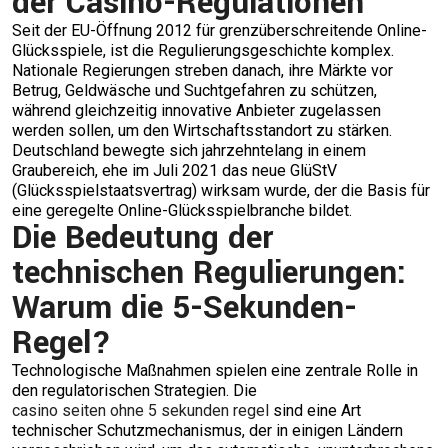
der Casino-Regulationen
Seit der EU-Öffnung 2012 für grenzüberschreitende Online-
Glücksspiele, ist die Regulierungsgeschichte komplex.
Nationale Regierungen streben danach, ihre Märkte vor
Betrug, Geldwäsche und Suchtgefahren zu schützen,
während gleichzeitig innovative Anbieter zugelassen
werden sollen, um den Wirtschaftsstandort zu stärken.
Deutschland bewegte sich jahrzehntelang in einem
Graubereich, ehe im Juli 2021 das neue GlüStV
(Glücksspielstaatsvertrag) wirksam wurde, der die Basis für
eine geregelte Online-Glücksspielbranche bildet.
Die Bedeutung der
technischen Regulierungen:
Warum die 5-Sekunden-
Regel?
Technologische Maßnahmen spielen eine zentrale Rolle in
den regulatorischen Strategien. Die
casino seiten ohne 5 sekunden regel
sind eine Art
technischer Schutzmechanismus, der in einigen Ländern