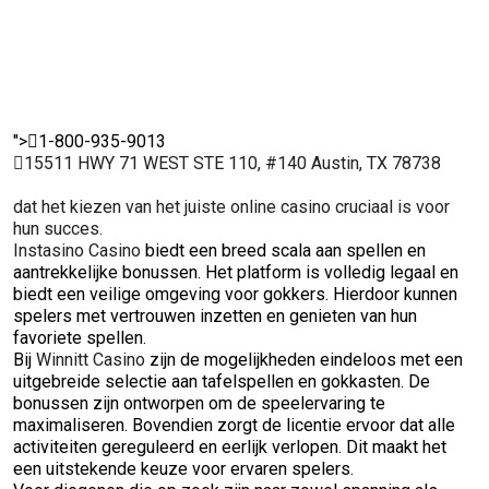
">
1-800-935-9013
15511 HWY 71 WEST STE 110, #140 Austin, TX 78738
dat het kiezen van het juiste online casino cruciaal is voor
hun succes.
Instasino Casino
biedt een breed scala aan spellen en
aantrekkelijke bonussen. Het platform is volledig legaal en
biedt een veilige omgeving voor gokkers. Hierdoor kunnen
spelers met vertrouwen inzetten en genieten van hun
favoriete spellen.
Bij
Winnitt Casino
zijn de mogelijkheden eindeloos met een
uitgebreide selectie aan tafelspellen en gokkasten. De
bonussen zijn ontworpen om de speelervaring te
maximaliseren. Bovendien zorgt de licentie ervoor dat alle
activiteiten gereguleerd en eerlijk verlopen. Dit maakt het
een uitstekende keuze voor ervaren spelers.