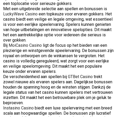
een toplocatie voor serieuze gokkers.
Met een uitgebreide selectie aan spellen en bonussen is
LuckyWave Casino
een topkeuze voor ervaren gokkers. Het
casino biedt een veilige en legale omgeving, wat essentieel
is voor een eerlijke speelervaring. Spelers kunnen genieten
van hoge uitbetalingen en innovatieve spelopties. Dit maakt
het een aantrekkelijke optie voor iedereen die serieus is
over gokken.
Bij
MoiCasino Casino
ligt de focus op het bieden van een
plezierige en winstgevende speelervaring. De bonussen zijn
royaal en ontworpen om de winkansen te vergroten. Het
casino is volledig gereguleerd, wat zorgt voor een eerlijke
en veilige speelomgeving. Dit maakt het een populaire
keuze onder ervaren spelers.
De verscheidenheid aan spellen bij
GTBet Casino
trekt
zowel nieuwe als ervaren spelers aan. Dagelijkse bonussen
houden de spanning hoog en de winsten stijgen. Dankzij de
legale status van het casino kunnen spelers met vertrouwen
inzetten. Dit maakt het een betrouwbare plek om je geluk te
beproeven.
Instasino Casino
biedt een luxe spelervaring met een breed
scala aan hoogwaardige spellen. De bonussen zijn lucratief