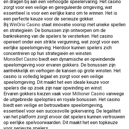
en dragen bij aan een verhoogde speelervaring. Het casino
zorgt voor een veilige en gereguleerde omgeving, wat
essentieel is voor een eerlijke kans om te winnen. Het is
een perfecte keuze voor de serieuze gokker.
Bij
WinOrio Casino
staat innovatie voorop met unieke spellen
en strategieën. De bonussen zijn ontworpen om de
bankrekening van de spelers te versterken. Het casino
opereert onder een strikte vergunning, wat zorgt voor een
eerlijke speelomgeving. Hierdoor kunnen spelers zich
concentreren op hun strategieën en winsten.
MonixBet Casino
biedt een dynamische en opwindende
speelomgeving voor ervaren gokkers. De bonussen zijn
aantrekkelijk en verhogen de kansen op grote winsten. Het
casino is volledig legaal en zorgt voor een veilige
speelomgeving. Dit maakt het een ideale keuze voor
spelers die op zoek zijn naar opwinding en winst.
Ervaren gokkers kiezen vaak voor
Millioner Casino
vanwege
de uitgebreide spelopties en royale bonussen. Het casino
biedt een veilige en betrouwbare speelomgeving,
essentieel voor een succesvolle gokervaring. De legaliteit
van het platform zorgt ervoor dat spelers kunnen vertrouwen
op eerlijke spelvoorwaarden. Dit maakt het een topkeuze
voor serieuze spelers.