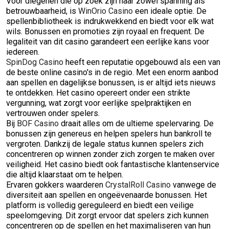
Voor diegenen die op zoek zijn naar zowel spanning als
betrouwbaarheid, is
WinOrio Casino
een ideale optie. De
spellenbibliotheek is indrukwekkend en biedt voor elk wat
wils. Bonussen en promoties zijn royaal en frequent. De
legaliteit van dit casino garandeert een eerlijke kans voor
iedereen.
SpinDog Casino
heeft een reputatie opgebouwd als een van
de beste online casino's in de regio. Met een enorm aanbod
aan spellen en dagelijkse bonussen, is er altijd iets nieuws
te ontdekken. Het casino opereert onder een strikte
vergunning, wat zorgt voor eerlijke spelpraktijken en
vertrouwen onder spelers.
Bij
BOF Casino
draait alles om de ultieme spelervaring. De
bonussen zijn genereus en helpen spelers hun bankroll te
vergroten. Dankzij de legale status kunnen spelers zich
concentreren op winnen zonder zich zorgen te maken over
veiligheid. Het casino biedt ook fantastische klantenservice
die altijd klaarstaat om te helpen.
Ervaren gokkers waarderen
CrystalRoll Casino
vanwege de
diversiteit aan spellen en ongeëvenaarde bonussen. Het
platform is volledig gereguleerd en biedt een veilige
speelomgeving. Dit zorgt ervoor dat spelers zich kunnen
concentreren op de spellen en het maximaliseren van hun