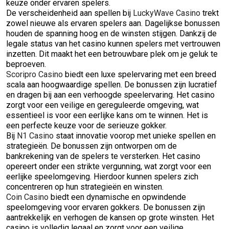
keuze onder ervaren spelers.
De verscheidenheid aan spellen bij
LuckyWave Casino
trekt
zowel nieuwe als ervaren spelers aan. Dagelijkse bonussen
houden de spanning hoog en de winsten stijgen. Dankzij de
legale status van het casino kunnen spelers met vertrouwen
inzetten. Dit maakt het een betrouwbare plek om je geluk te
beproeven.
Scoripro Casino
biedt een luxe spelervaring met een breed
scala aan hoogwaardige spellen. De bonussen zijn lucratief
en dragen bij aan een verhoogde speelervaring. Het casino
zorgt voor een veilige en gereguleerde omgeving, wat
essentieel is voor een eerlijke kans om te winnen. Het is
een perfecte keuze voor de serieuze gokker.
Bij
N1 Casino
staat innovatie voorop met unieke spellen en
strategieën. De bonussen zijn ontworpen om de
bankrekening van de spelers te versterken. Het casino
opereert onder een strikte vergunning, wat zorgt voor een
eerlijke speelomgeving. Hierdoor kunnen spelers zich
concentreren op hun strategieën en winsten.
Coin Casino
biedt een dynamische en opwindende
speelomgeving voor ervaren gokkers. De bonussen zijn
aantrekkelijk en verhogen de kansen op grote winsten. Het
casino is volledig legaal en zorgt voor een veilige