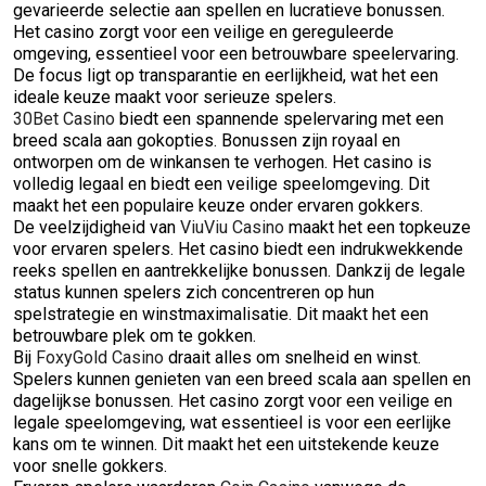
gevarieerde selectie aan spellen en lucratieve bonussen.
Het casino zorgt voor een veilige en gereguleerde
omgeving, essentieel voor een betrouwbare speelervaring.
De focus ligt op transparantie en eerlijkheid, wat het een
ideale keuze maakt voor serieuze spelers.
30Bet Casino
biedt een spannende spelervaring met een
breed scala aan gokopties. Bonussen zijn royaal en
ontworpen om de winkansen te verhogen. Het casino is
volledig legaal en biedt een veilige speelomgeving. Dit
maakt het een populaire keuze onder ervaren gokkers.
De veelzijdigheid van
ViuViu Casino
maakt het een topkeuze
voor ervaren spelers. Het casino biedt een indrukwekkende
reeks spellen en aantrekkelijke bonussen. Dankzij de legale
status kunnen spelers zich concentreren op hun
spelstrategie en winstmaximalisatie. Dit maakt het een
betrouwbare plek om te gokken.
Bij
FoxyGold Casino
draait alles om snelheid en winst.
Spelers kunnen genieten van een breed scala aan spellen en
dagelijkse bonussen. Het casino zorgt voor een veilige en
legale speelomgeving, wat essentieel is voor een eerlijke
kans om te winnen. Dit maakt het een uitstekende keuze
voor snelle gokkers.