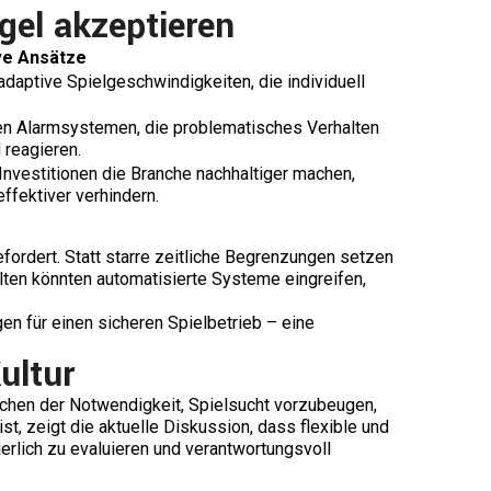
gel akzeptieren
ve Ansätze
adaptive Spielgeschwindigkeiten, die individuell
en Alarmsystemen, die problematisches Verhalten
 reagieren.
Investitionen die Branche nachhaltiger machen,
ffektiver verhindern.
ordert. Statt starre zeitliche Begrenzungen setzen
alten könnten automatisierte Systeme eingreifen,
n für einen sicheren Spielbetrieb – eine
ultur
chen der Notwendigkeit, Spielsucht vorzubeugen,
t, zeigt die aktuelle Diskussion, dass flexible und
erlich zu evaluieren und verantwortungsvoll