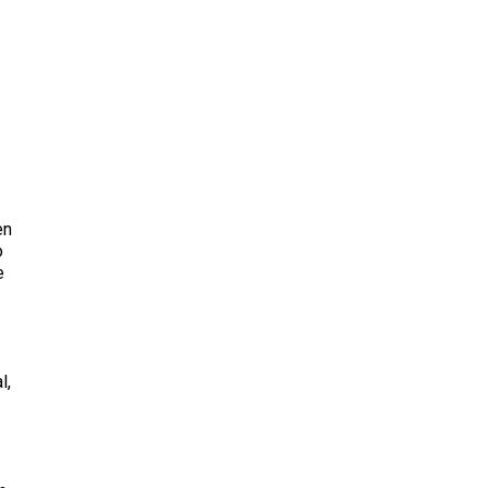
en
o
e
l,