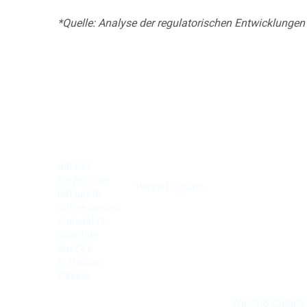
*Quelle: Analyse der regulatorischen Entwicklunge
dat het
Bij
kiezen van
Winnitt Casino
het juiste
zijn de
online casino
mogelijkheden
cruciaal is
eindeloos met
voor hun
Voor diegenen di
een
succes.
op zoek zijn naar
uitgebreide
Instasino
zowel spanning
selectie aan
Casino
als
tafelspellen en
biedt een
betrouwbaarheid,
gokkasten. De
breed scala
is
WinOrio Casino