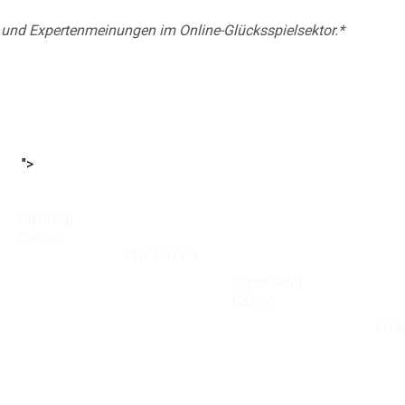
n und Expertenmeinungen im Online-Glücksspielsektor.*
">
SpinDog
Ervaren
Casino
Bij
gokkers
heeft een
BOF Casino
waarderen
reputatie
draait alles
CrystalRoll
opgebouwd
om de ultieme
Casino
e
als een van
spelervaring.
De veelz
vanwege de
de beste
De bonussen
van
Liza
diversiteit aan
online
zijn genereus
maakt he
spellen en
casino's in de
en helpen
favoriet
ongeëvenaarde
regio. Met
spelers hun
casino-e
bonussen. Het
een enorm
bankroll te
biedt ee