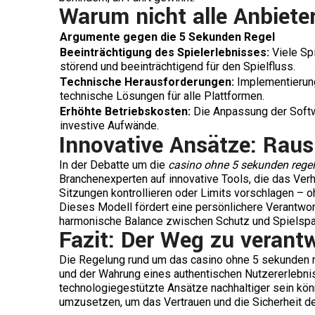
Warum nicht alle Anbiete
Argumente gegen die 5 Sekunden Regel
Beeinträchtigung des Spielerlebnisses:
Viele Sp
störend und beeinträchtigend für den Spielfluss.
Technische Herausforderungen:
Implementierung
technische Lösungen für alle Plattformen.
Erhöhte Betriebskosten:
Die Anpassung der Soft
investive Aufwände.
Innovative Ansätze: Raus
In der Debatte um die
casino ohne 5 sekunden regel
Branchenexperten auf innovative Tools, die das Verh
Sitzungen kontrollieren oder Limits vorschlagen – o
Dieses Modell fördert eine persönlichere Verantwor
harmonische Balance zwischen Schutz und Spielspa
Fazit: Der Weg zu verant
Die Regelung rund um das casino ohne 5 sekunden r
und der Wahrung eines authentischen Nutzererlebniss
technologiegestützte Ansätze nachhaltiger sein könn
umzusetzen, um das Vertrauen und die Sicherheit der