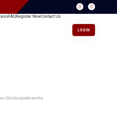
cess
FAQ
Register Now
Contact Us
LOGIN
 5 Sekunden Regel”
anche
ine-Glücksspielbranche