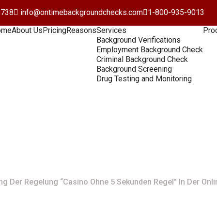
8738
info@ontimebackgroundchecks.com
1-800-935-9013
ome
About Us
Pricing
Reasons
Services
Pro
Background Verifications
Employment Background Check
Criminal Background Check
Background Screening
Drug Testing and Monitoring
 Regelung “Casino Ohne
er Online-Glücksspielbr
ng Der Regelung “Casino Ohne 5 Sekunden Regel” In Der Onl