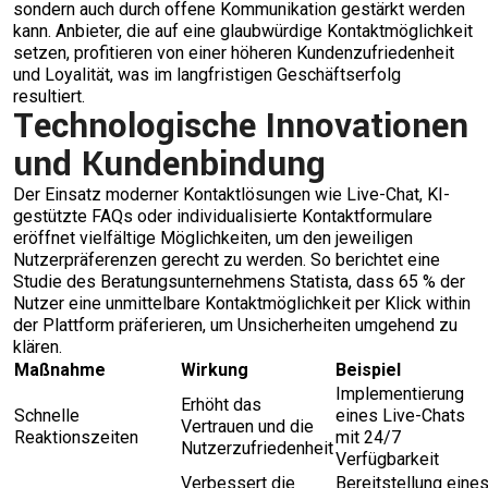
sondern auch durch offene Kommunikation gestärkt werden
kann. Anbieter, die auf eine glaubwürdige Kontaktmöglichkeit
setzen, profitieren von einer höheren Kundenzufriedenheit
und Loyalität, was im langfristigen Geschäftserfolg
resultiert.
Technologische Innovationen
und Kundenbindung
Der Einsatz moderner Kontaktlösungen wie Live-Chat, KI-
gestützte FAQs oder individualisierte Kontaktformulare
eröffnet vielfältige Möglichkeiten, um den jeweiligen
Nutzerpräferenzen gerecht zu werden. So berichtet eine
Studie des Beratungsunternehmens Statista, dass 65 % der
Nutzer eine unmittelbare Kontaktmöglichkeit per Klick within
der Plattform präferieren, um Unsicherheiten umgehend zu
klären.
Maßnahme
Wirkung
Beispiel
Implementierung
Erhöht das
Schnelle
eines Live-Chats
Vertrauen und die
Reaktionszeiten
mit 24/7
Nutzerzufriedenheit
Verfügbarkeit
Verbessert die
Bereitstellung eine