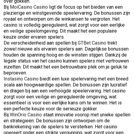
over gokken.
Bij
MoiCasino Casino
ligt de focus op het bieden van een
plezierige en winstgevende speelervaring. De bonussen zijn
royaal en ontworpen om de winkansen te vergroten. Het
casino is volledig gereguleerd, wat zorgt voor een eerlijke
en veilige speelomgeving. Dit maakt het een populaire
keuze onder ervaren spelers.
De verscheidenheid aan spellen bij
GTBet Casino
trekt
zowel nieuwe als ervaren spelers aan. Dagelijkse bonussen
houden de spanning hoog en de winsten stijgen. Dankzij de
legale status van het casino kunnen spelers met vertrouwen
inzetten. Dit maakt het een betrouwbare plek om je geluk te
beproeven.
Instasino Casino
biedt een luxe spelervaring met een breed
scala aan hoogwaardige spellen. De bonussen zijn lucratief
en dragen bij aan een verhoogde speelervaring. Het casino
zorgt voor een veilige en gereguleerde omgeving, wat
essentieel is voor een eerlijke kans om te winnen. Het is
een perfecte keuze voor de serieuze gokker.
Bij
WinOrio Casino
staat innovatie voorop met unieke spellen
en strategieën. De bonussen zijn ontworpen om de
bankrekening van de spelers te versterken. Het casino
opereert onder een strikte vergunning, wat zorgt voor een