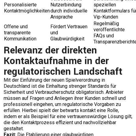
Personalisierte
Nutzerbindung
speziellen
Kontaktmöglichkeiten
durch individuelle
Kontaktformulars fü
Ansprache
Vip-Kunden
Regelmäßig
Offene und
Fördert Vertrauen
veröffentlichte
transparente
und
FAQs und
Kommunikation
Glaubwürdigkeit
Transparenzbericht
Relevanz der direkten
Kontaktaufnahme in der
regulatorischen Landschaft
Mit der Einführung der neuen Spielverordnung in
Deutschland ist die Einhaltung strenger Standards für
Sicherheit und Verbraucherschutz obligatorisch. Anbieter
müssen auf Fragen und Anliegen ihrer Kunden schnell und
professionell eingehen, um regulatorische Vorgaben zu
erfüllen. Hierbei spielt der betwarts kontakt eine Rolle,
indem er als Beispiel für eine vertrauenswürdige Lösung gilt,
die den Kontaktprozess effizient und nachvollziehbar
gestaltet.
Fazit:
Die Etablierung einer glaubwürdigen