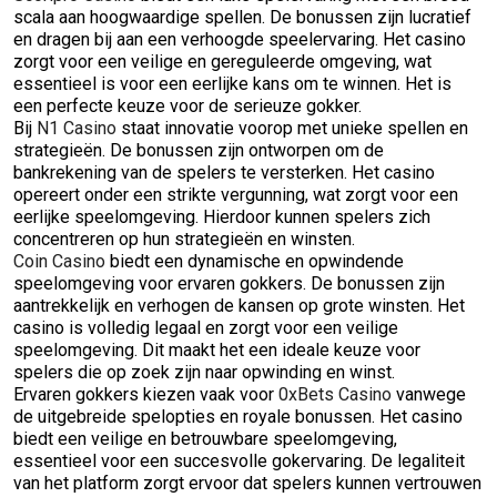
scala aan hoogwaardige spellen. De bonussen zijn lucratief
en dragen bij aan een verhoogde speelervaring. Het casino
zorgt voor een veilige en gereguleerde omgeving, wat
essentieel is voor een eerlijke kans om te winnen. Het is
een perfecte keuze voor de serieuze gokker.
Bij
N1 Casino
staat innovatie voorop met unieke spellen en
strategieën. De bonussen zijn ontworpen om de
bankrekening van de spelers te versterken. Het casino
opereert onder een strikte vergunning, wat zorgt voor een
eerlijke speelomgeving. Hierdoor kunnen spelers zich
concentreren op hun strategieën en winsten.
Coin Casino
biedt een dynamische en opwindende
speelomgeving voor ervaren gokkers. De bonussen zijn
aantrekkelijk en verhogen de kansen op grote winsten. Het
casino is volledig legaal en zorgt voor een veilige
speelomgeving. Dit maakt het een ideale keuze voor
spelers die op zoek zijn naar opwinding en winst.
Ervaren gokkers kiezen vaak voor
0xBets Casino
vanwege
de uitgebreide spelopties en royale bonussen. Het casino
biedt een veilige en betrouwbare speelomgeving,
essentieel voor een succesvolle gokervaring. De legaliteit
van het platform zorgt ervoor dat spelers kunnen vertrouwen