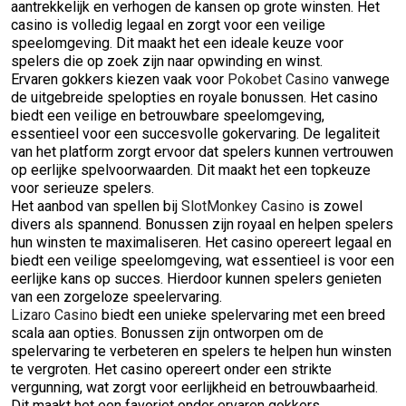
aantrekkelijk en verhogen de kansen op grote winsten. Het
casino is volledig legaal en zorgt voor een veilige
speelomgeving. Dit maakt het een ideale keuze voor
spelers die op zoek zijn naar opwinding en winst.
Ervaren gokkers kiezen vaak voor
Pokobet Casino
vanwege
de uitgebreide spelopties en royale bonussen. Het casino
biedt een veilige en betrouwbare speelomgeving,
essentieel voor een succesvolle gokervaring. De legaliteit
van het platform zorgt ervoor dat spelers kunnen vertrouwen
op eerlijke spelvoorwaarden. Dit maakt het een topkeuze
voor serieuze spelers.
Het aanbod van spellen bij
SlotMonkey Casino
is zowel
divers als spannend. Bonussen zijn royaal en helpen spelers
hun winsten te maximaliseren. Het casino opereert legaal en
biedt een veilige speelomgeving, wat essentieel is voor een
eerlijke kans op succes. Hierdoor kunnen spelers genieten
van een zorgeloze speelervaring.
Lizaro Casino
biedt een unieke spelervaring met een breed
scala aan opties. Bonussen zijn ontworpen om de
spelervaring te verbeteren en spelers te helpen hun winsten
te vergroten. Het casino opereert onder een strikte
vergunning, wat zorgt voor eerlijkheid en betrouwbaarheid.
Dit maakt het een favoriet onder ervaren gokkers.