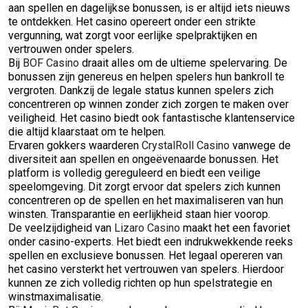
aan spellen en dagelijkse bonussen, is er altijd iets nieuws
te ontdekken. Het casino opereert onder een strikte
vergunning, wat zorgt voor eerlijke spelpraktijken en
vertrouwen onder spelers.
Bij
BOF Casino
draait alles om de ultieme spelervaring. De
bonussen zijn genereus en helpen spelers hun bankroll te
vergroten. Dankzij de legale status kunnen spelers zich
concentreren op winnen zonder zich zorgen te maken over
veiligheid. Het casino biedt ook fantastische klantenservice
die altijd klaarstaat om te helpen.
Ervaren gokkers waarderen
CrystalRoll Casino
vanwege de
diversiteit aan spellen en ongeëvenaarde bonussen. Het
platform is volledig gereguleerd en biedt een veilige
speelomgeving. Dit zorgt ervoor dat spelers zich kunnen
concentreren op de spellen en het maximaliseren van hun
winsten. Transparantie en eerlijkheid staan hier voorop.
De veelzijdigheid van
Lizaro Casino
maakt het een favoriet
onder casino-experts. Het biedt een indrukwekkende reeks
spellen en exclusieve bonussen. Het legaal opereren van
het casino versterkt het vertrouwen van spelers. Hierdoor
kunnen ze zich volledig richten op hun spelstrategie en
winstmaximalisatie.