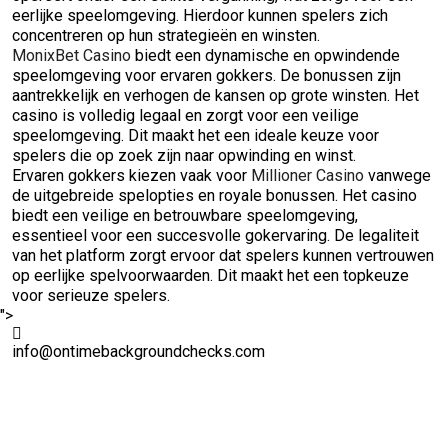
eerlijke speelomgeving. Hierdoor kunnen spelers zich
concentreren op hun strategieën en winsten.
MonixBet Casino
biedt een dynamische en opwindende
speelomgeving voor ervaren gokkers. De bonussen zijn
aantrekkelijk en verhogen de kansen op grote winsten. Het
casino is volledig legaal en zorgt voor een veilige
speelomgeving. Dit maakt het een ideale keuze voor
spelers die op zoek zijn naar opwinding en winst.
Ervaren gokkers kiezen vaak voor
Millioner Casino
vanwege
de uitgebreide spelopties en royale bonussen. Het casino
biedt een veilige en betrouwbare speelomgeving,
essentieel voor een succesvolle gokervaring. De legaliteit
van het platform zorgt ervoor dat spelers kunnen vertrouwen
op eerlijke spelvoorwaarden. Dit maakt het een topkeuze
voor serieuze spelers.
">
info@ontimebackgroundchecks.com
Quick Links