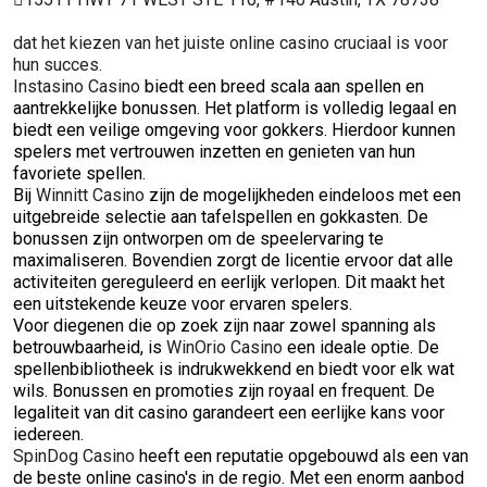
dat het kiezen van het juiste online casino cruciaal is voor
hun succes.
Instasino Casino
biedt een breed scala aan spellen en
aantrekkelijke bonussen. Het platform is volledig legaal en
biedt een veilige omgeving voor gokkers. Hierdoor kunnen
spelers met vertrouwen inzetten en genieten van hun
favoriete spellen.
Bij
Winnitt Casino
zijn de mogelijkheden eindeloos met een
uitgebreide selectie aan tafelspellen en gokkasten. De
bonussen zijn ontworpen om de speelervaring te
maximaliseren. Bovendien zorgt de licentie ervoor dat alle
activiteiten gereguleerd en eerlijk verlopen. Dit maakt het
een uitstekende keuze voor ervaren spelers.
Voor diegenen die op zoek zijn naar zowel spanning als
betrouwbaarheid, is
WinOrio Casino
een ideale optie. De
spellenbibliotheek is indrukwekkend en biedt voor elk wat
wils. Bonussen en promoties zijn royaal en frequent. De
legaliteit van dit casino garandeert een eerlijke kans voor
iedereen.
SpinDog Casino
heeft een reputatie opgebouwd als een van
de beste online casino's in de regio. Met een enorm aanbod