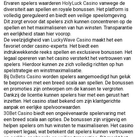
Ervaren spelers waarderen
HolyLuck Casino
vanwege de
diversiteit aan spellen en royale bonussen. Het platform is
volledig gereguleerd en biedt een veilige speelomgeving.
Dit zorgt ervoor dat spelers zich kunnen concentreren op de
spellen en het maximaliseren van hun winsten. Transparantie
en eerlijkheid staan hier voorop.
De veelzijdigheid van
LuckyWave Casino
maakt het een
favoriet onder casino-experts. Het biedt een
indrukwekkende reeks spellen en exclusieve bonussen. Het
legaal opereren van het casino versterkt het vertrouwen van
spelers. Hierdoor kunnen ze zich volledig richten op hun
spelstrategie en winstmaximalisatie.
Bij
0xBets Casino
worden spelers aangemoedigd hun geluk
te beproeven met een breed scala aan spellen. De bonussen
en promoties zijn ontworpen om de kansen te vergroten.
Dankzij de licentie kunnen spelers hier met een gerust hart
inzetten. Het casino staat bekend om zijn klantgerichte
aanpak en eerlijke spelvoorwaarden.
30Bet Casino
biedt een ongeëvenaarde spelervaring met
een breed scala aan opties. De bonussen zijn vrijgevig en
helpen spelers om hun winsten te maximaliseren. Het casino
opereert legaal, wat betekent dat spelers kunnen vertrouwen