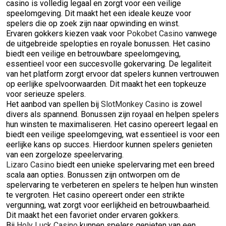
casino is volledig legaal en zorgt voor een veilige
speelomgeving. Dit maakt het een ideale keuze voor
spelers die op zoek zijn naar opwinding en winst.
Ervaren gokkers kiezen vaak voor
Pokobet Casino
vanwege
de uitgebreide spelopties en royale bonussen. Het casino
biedt een veilige en betrouwbare speelomgeving,
essentieel voor een succesvolle gokervaring. De legaliteit
van het platform zorgt ervoor dat spelers kunnen vertrouwen
op eerlijke spelvoorwaarden. Dit maakt het een topkeuze
voor serieuze spelers.
Het aanbod van spellen bij
SlotMonkey Casino
is zowel
divers als spannend. Bonussen zijn royaal en helpen spelers
hun winsten te maximaliseren. Het casino opereert legaal en
biedt een veilige speelomgeving, wat essentieel is voor een
eerlijke kans op succes. Hierdoor kunnen spelers genieten
van een zorgeloze speelervaring.
Lizaro Casino
biedt een unieke spelervaring met een breed
scala aan opties. Bonussen zijn ontworpen om de
spelervaring te verbeteren en spelers te helpen hun winsten
te vergroten. Het casino opereert onder een strikte
vergunning, wat zorgt voor eerlijkheid en betrouwbaarheid.
Dit maakt het een favoriet onder ervaren gokkers.
Bij
Holy Luck Casino
kunnen spelers genieten van een