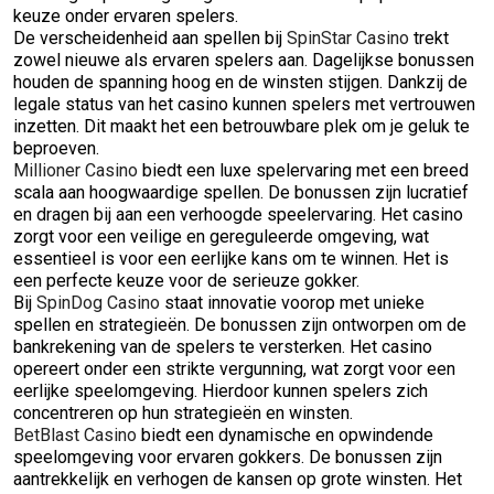
keuze onder ervaren spelers.
De verscheidenheid aan spellen bij
SpinStar Casino
trekt
zowel nieuwe als ervaren spelers aan. Dagelijkse bonussen
houden de spanning hoog en de winsten stijgen. Dankzij de
legale status van het casino kunnen spelers met vertrouwen
inzetten. Dit maakt het een betrouwbare plek om je geluk te
beproeven.
Millioner Casino
biedt een luxe spelervaring met een breed
scala aan hoogwaardige spellen. De bonussen zijn lucratief
en dragen bij aan een verhoogde speelervaring. Het casino
zorgt voor een veilige en gereguleerde omgeving, wat
essentieel is voor een eerlijke kans om te winnen. Het is
een perfecte keuze voor de serieuze gokker.
Bij
SpinDog Casino
staat innovatie voorop met unieke
spellen en strategieën. De bonussen zijn ontworpen om de
bankrekening van de spelers te versterken. Het casino
opereert onder een strikte vergunning, wat zorgt voor een
eerlijke speelomgeving. Hierdoor kunnen spelers zich
concentreren op hun strategieën en winsten.
BetBlast Casino
biedt een dynamische en opwindende
speelomgeving voor ervaren gokkers. De bonussen zijn
aantrekkelijk en verhogen de kansen op grote winsten. Het