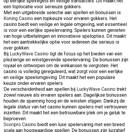
op eerlijke spelregels en veilige transacties. Dit maakt het
een toplocatie voor serieuze gokkers.
Met een uitgebreide selectie aan spellen en bonussen is
Koning Casino
een topkeuze voor ervaren gokkers. Het
casino biedt een veilige en legale omgeving, wat essentieel
is voor een eerlijke speelervaring. Spelers kunnen genieten
van hoge uitbetalingen en innovatieve spelopties. Dit maakt
het een aantrekkelijke optie voor iedereen die serieus is
over gokken.
Bij
LuckyWave Casino
ligt de focus op het bieden van een
plezierige en winstgevende speelervaring. De bonussen zijn
royaal en ontworpen om de winkansen te vergroten. Het
casino is volledig gereguleerd, wat zorgt voor een eerlijke
en veilige speelomgeving. Dit maakt het een populaire
keuze onder ervaren spelers.
De verscheidenheid aan spellen bij
LuckyWave Casino
trekt
zowel nieuwe als ervaren spelers aan. Dagelijkse bonussen
houden de spanning hoog en de winsten stijgen. Dankzij de
legale status van het casino kunnen spelers met vertrouwen
inzetten. Dit maakt het een betrouwbare plek om je geluk te
beproeven.
Scoripro Casino
biedt een luxe spelervaring met een breed
scala aan hoogwaardige spellen. De bonussen zijn lucratief