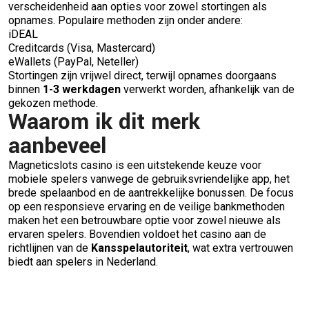
verscheidenheid aan opties voor zowel stortingen als
opnames. Populaire methoden zijn onder andere:
iDEAL
Creditcards (Visa, Mastercard)
eWallets (PayPal, Neteller)
Stortingen zijn vrijwel direct, terwijl opnames doorgaans
binnen
1-3 werkdagen
verwerkt worden, afhankelijk van de
gekozen methode.
Waarom ik dit merk
aanbeveel
Magneticslots casino is een uitstekende keuze voor
mobiele spelers vanwege de gebruiksvriendelijke app, het
brede spelaanbod en de aantrekkelijke bonussen. De focus
op een responsieve ervaring en de veilige bankmethoden
maken het een betrouwbare optie voor zowel nieuwe als
ervaren spelers. Bovendien voldoet het casino aan de
richtlijnen van de
Kansspelautoriteit
, wat extra vertrouwen
biedt aan spelers in Nederland.