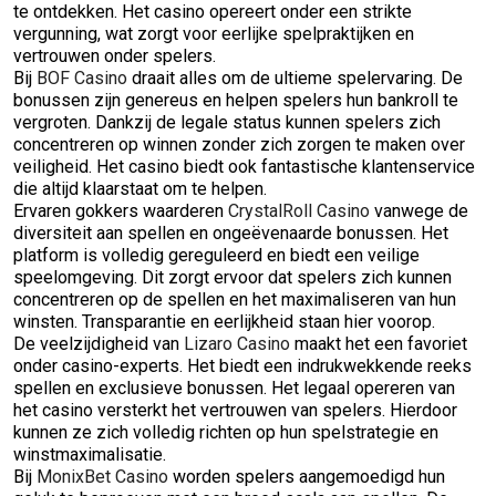
te ontdekken. Het casino opereert onder een strikte
vergunning, wat zorgt voor eerlijke spelpraktijken en
vertrouwen onder spelers.
Bij
BOF Casino
draait alles om de ultieme spelervaring. De
bonussen zijn genereus en helpen spelers hun bankroll te
vergroten. Dankzij de legale status kunnen spelers zich
concentreren op winnen zonder zich zorgen te maken over
veiligheid. Het casino biedt ook fantastische klantenservice
die altijd klaarstaat om te helpen.
Ervaren gokkers waarderen
CrystalRoll Casino
vanwege de
diversiteit aan spellen en ongeëvenaarde bonussen. Het
platform is volledig gereguleerd en biedt een veilige
speelomgeving. Dit zorgt ervoor dat spelers zich kunnen
concentreren op de spellen en het maximaliseren van hun
winsten. Transparantie en eerlijkheid staan hier voorop.
De veelzijdigheid van
Lizaro Casino
maakt het een favoriet
onder casino-experts. Het biedt een indrukwekkende reeks
spellen en exclusieve bonussen. Het legaal opereren van
het casino versterkt het vertrouwen van spelers. Hierdoor
kunnen ze zich volledig richten op hun spelstrategie en
winstmaximalisatie.
Bij
MonixBet Casino
worden spelers aangemoedigd hun