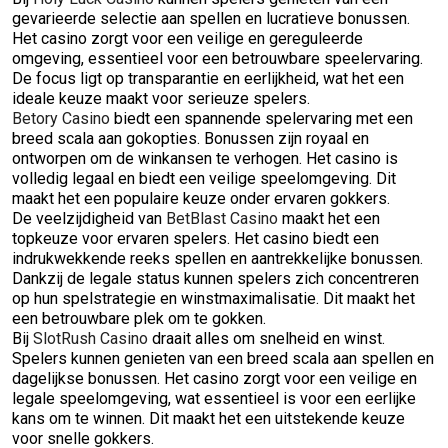
gevarieerde selectie aan spellen en lucratieve bonussen.
Het casino zorgt voor een veilige en gereguleerde
omgeving, essentieel voor een betrouwbare speelervaring.
De focus ligt op transparantie en eerlijkheid, wat het een
ideale keuze maakt voor serieuze spelers.
Betory Casino
biedt een spannende spelervaring met een
breed scala aan gokopties. Bonussen zijn royaal en
ontworpen om de winkansen te verhogen. Het casino is
volledig legaal en biedt een veilige speelomgeving. Dit
maakt het een populaire keuze onder ervaren gokkers.
De veelzijdigheid van
BetBlast Casino
maakt het een
topkeuze voor ervaren spelers. Het casino biedt een
indrukwekkende reeks spellen en aantrekkelijke bonussen.
Dankzij de legale status kunnen spelers zich concentreren
op hun spelstrategie en winstmaximalisatie. Dit maakt het
een betrouwbare plek om te gokken.
Bij
SlotRush Casino
draait alles om snelheid en winst.
Spelers kunnen genieten van een breed scala aan spellen en
dagelijkse bonussen. Het casino zorgt voor een veilige en
legale speelomgeving, wat essentieel is voor een eerlijke
kans om te winnen. Dit maakt het een uitstekende keuze
voor snelle gokkers.