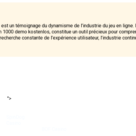
est un témoignage du dynamisme de l’industrie du jeu en ligne. 
sh 1000 demo kostenlos, constitue un outil précieux pour comprend
recherche constante de l’expérience utilisateur, l’industrie conti
">
SpinDog
Ervaren
Casino
Bij
gokkers
heeft een
BOF Casino
waarderen
reputatie
draait alles