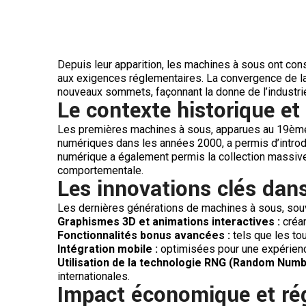
Depuis leur apparition, les machines à sous ont con
aux exigences réglementaires. La convergence de la 
nouveaux sommets, façonnant la donne de l’industrie
Le contexte historique e
Les premières machines à sous, apparues au 19ème 
numériques dans les années 2000, a permis d’introdu
numérique a également permis la collection massive 
comportementale.
Les innovations clés da
Les dernières générations de machines à sous, souve
Graphismes 3D et animations interactives :
créan
Fonctionnalités bonus avancées :
tels que les tou
Intégration mobile :
optimisées pour une expérience
Utilisation de la technologie RNG (Random Numb
internationales.
Impact économique et ré