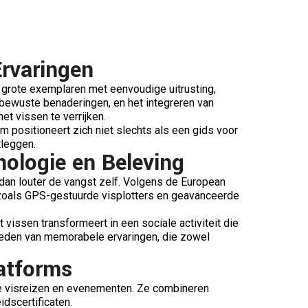
Ervaringen
 grote exemplaren met eenvoudige uitrusting,
ubewuste benaderingen, en het integreren van
t vissen te verrijken.
orm positioneert zich niet slechts als een gids voor
tleggen.
ologie en Beleving
dan louter de vangst zelf. Volgens de European
n, zoals GPS-gestuurde visplotters en geavanceerde
vissen transformeert in een sociale activiteit die
bieden van memorabele ervaringen, die zowel
latforms
re visreizen en evenementen. Ze combineren
dscertificaten.