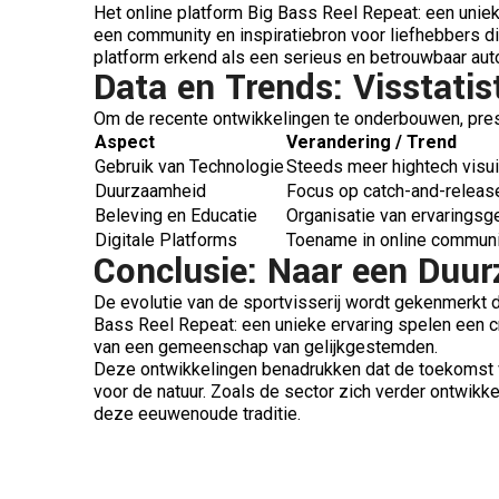
Het online platform Big Bass Reel Repeat: een unieke
een community en inspiratiebron voor liefhebbers die
platform erkend als een serieus en betrouwbaar auto
Data en Trends: Visstati
Om de recente ontwikkelingen te onderbouwen, prese
Aspect
Verandering / Trend
Gebruik van Technologie
Steeds meer hightech visuit
Duurzaamheid
Focus op catch-and-release
Beleving en Educatie
Organisatie van ervaringsg
Digitale Platforms
Toename in online communi
Conclusie: Naar een Duu
De evolutie van de sportvisserij wordt gekenmerkt 
Bass Reel Repeat: een unieke ervaring spelen een cr
van een gemeenschap van gelijkgestemden.
Deze ontwikkelingen benadrukken dat de toekomst va
voor de natuur. Zoals de sector zich verder ontwikke
deze eeuwenoude traditie.