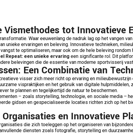
le Vismethodes tot Innovatieve 
ransformatie. Waar eeuwenlang de nadruk lag op het vangen van
an unieke ervaringen en beleving. Innovatieve technieken, milie
vangst te optimaliseren, maar ook om de hele beleving rondom he
el Repeat: een unieke ervaring
een significante rol. Dit platf
ondere belevingen die de essentie van moderne sportvisserij vas
ssen: Een Combinatie van Techn
eatieve visser zich meer richt op ervaring en milieubewustzijn 
 duurzame vispraktijken en het gebruik van digitale hulpmiddele
iever te plannen en tegelijkertijd de natuur te beschermen.
menten – zoals storytelling, technologie, en sociale media – het 
eerde gidsen en gespecialiseerde locaties richten zich op het 
 Organisaties en Innovatieve P
rganisaties die zich toeleggen op het organiseren van bijzonde
nvullende diensten zoals fotografie, storytelling en duurzaamhei