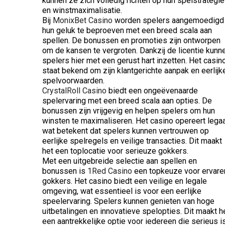
kunnen ze zich volledig richten op hun spelstrategie
en winstmaximalisatie.
Bij
MonixBet Casino
worden spelers aangemoedigd
hun geluk te beproeven met een breed scala aan
spellen. De bonussen en promoties zijn ontworpen
om de kansen te vergroten. Dankzij de licentie kunn
spelers hier met een gerust hart inzetten. Het casin
staat bekend om zijn klantgerichte aanpak en eerlijk
spelvoorwaarden.
CrystalRoll Casino
biedt een ongeëvenaarde
spelervaring met een breed scala aan opties. De
bonussen zijn vrijgevig en helpen spelers om hun
winsten te maximaliseren. Het casino opereert legaa
wat betekent dat spelers kunnen vertrouwen op
eerlijke spelregels en veilige transacties. Dit maakt
het een toplocatie voor serieuze gokkers.
Met een uitgebreide selectie aan spellen en
bonussen is
1Red Casino
een topkeuze voor ervare
gokkers. Het casino biedt een veilige en legale
omgeving, wat essentieel is voor een eerlijke
speelervaring. Spelers kunnen genieten van hoge
uitbetalingen en innovatieve spelopties. Dit maakt h
een aantrekkelijke optie voor iedereen die serieus i