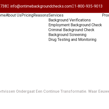
8738
info@ontimebackgroundchecks.com
1-800-935-9013
ome
About Us
Pricing
Reasons
Services
Pro
Background Verifications
Employment Background Check
Criminal Background Check
Background Screening
Drug Testing and Monitoring
n Sportvissen Ondergaat
 Waar Eeuwenlang De Na
rtvissen Ondergaat Een Continue Transformatie. Waar Eeuw