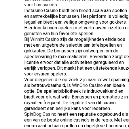
voor hun succes.
Instasino Casino
biedt een breed scala aan spellen
en aantrekkelijke bonussen. Het platform is volledig
legaal en biedt een veilige omgeving voor gokkers.
Hierdoor kunnen spelers met vertrouwen inzetten e
genieten van hun favoriete spellen.
Bij
Winnitt Casino
zijn de mogelijkheden eindeloos
met een uitgebreide selectie aan tafelspellen en
gokkasten. De bonussen zijn ontworpen om de
speelervaring te maximaliseren. Bovendien zorgt de
licentie ervoor dat alle activiteiten gereguleerd en
eerlijk verlopen. Dit maakt het een uitstekende keuz
voor ervaren spelers.
Voor diegenen die op zoek zijn naar zowel spanning
als betrouwbaarheid, is
WinOrio Casino
een ideale
optie. De spellenbibliotheek is indrukwekkend en
biedt voor elk wat wils. Bonussen en promoties zijn
royaal en frequent. De legaliteit van dit casino
garandeert een eerlijke kans voor iedereen.
SpinDog Casino
heeft een reputatie opgebouwd als
een van de beste online casino's in de regio. Met ee
enorm aanbod aan spellen en dagelijkse bonussen, 