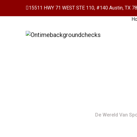
15511 HWY 71 WEST STE 110, #140 Austin, TX 7
H
De Wereld Va
Transformatie.
Home
De Wereld Van Spo