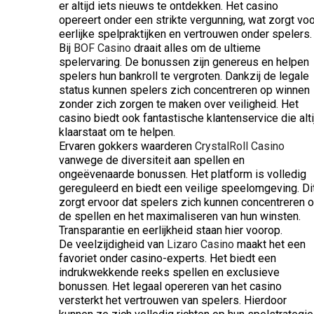
er altijd iets nieuws te ontdekken. Het casino
opereert onder een strikte vergunning, wat zorgt voo
eerlijke spelpraktijken en vertrouwen onder spelers.
Bij
BOF Casino
draait alles om de ultieme
spelervaring. De bonussen zijn genereus en helpen
spelers hun bankroll te vergroten. Dankzij de legale
status kunnen spelers zich concentreren op winnen
zonder zich zorgen te maken over veiligheid. Het
casino biedt ook fantastische klantenservice die alti
klaarstaat om te helpen.
Ervaren gokkers waarderen
CrystalRoll Casino
vanwege de diversiteit aan spellen en
ongeëvenaarde bonussen. Het platform is volledig
gereguleerd en biedt een veilige speelomgeving. Di
zorgt ervoor dat spelers zich kunnen concentreren 
de spellen en het maximaliseren van hun winsten.
Transparantie en eerlijkheid staan hier voorop.
De veelzijdigheid van
Lizaro Casino
maakt het een
favoriet onder casino-experts. Het biedt een
indrukwekkende reeks spellen en exclusieve
bonussen. Het legaal opereren van het casino
versterkt het vertrouwen van spelers. Hierdoor