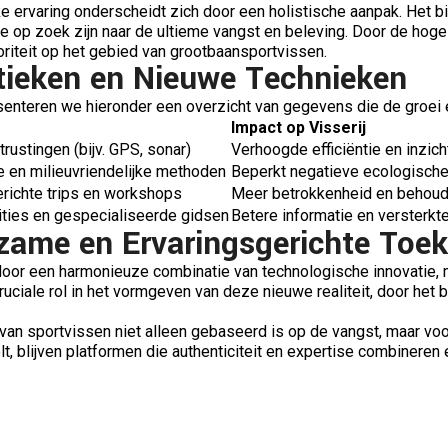
 ervaring onderscheidt zich door een holistische aanpak. Het bie
 op zoek zijn naar de ultieme vangst en beleving. Door de hoge k
riteit op het gebied van grootbaansportvissen.
stieken en Nieuwe Technieken
nteren we hieronder een overzicht van gegevens die de groei en
Impact op Visserij
rustingen (bijv. GPS, sonar)
Verhoogde efficiëntie en inzich
 en milieuvriendelijke methoden
Beperkt negatieve ecologische
erichte trips en workshops
Meer betrokkenheid en behoud
ties en gespecialiseerde gidsen
Betere informatie en versterk
rzame en Ervaringsgerichte Toe
door een harmonieuze combinatie van technologische innovatie, m
uciale rol in het vormgeven van deze nieuwe realiteit, door het
n sportvissen niet alleen gebaseerd is op de vangst, maar voora
lt, blijven platformen die authenticiteit en expertise combineren