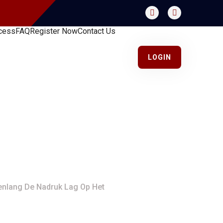
cess
FAQ
Register Now
Contact Us
LOGIN
 Een Continue
druk Lag Op Het
enlang De Nadruk Lag Op Het