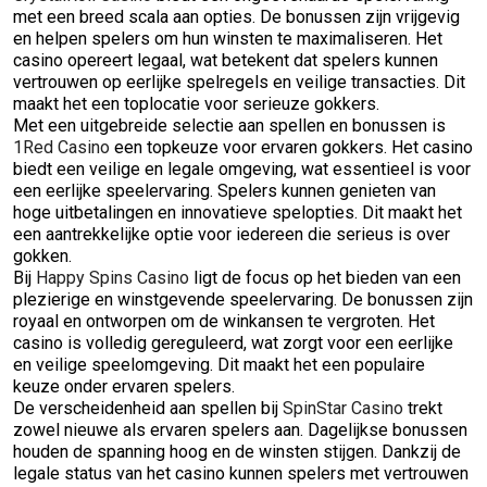
met een breed scala aan opties. De bonussen zijn vrijgevig
en helpen spelers om hun winsten te maximaliseren. Het
casino opereert legaal, wat betekent dat spelers kunnen
vertrouwen op eerlijke spelregels en veilige transacties. Dit
maakt het een toplocatie voor serieuze gokkers.
Met een uitgebreide selectie aan spellen en bonussen is
1Red Casino
een topkeuze voor ervaren gokkers. Het casino
biedt een veilige en legale omgeving, wat essentieel is voor
een eerlijke speelervaring. Spelers kunnen genieten van
hoge uitbetalingen en innovatieve spelopties. Dit maakt het
een aantrekkelijke optie voor iedereen die serieus is over
gokken.
Bij
Happy Spins Casino
ligt de focus op het bieden van een
plezierige en winstgevende speelervaring. De bonussen zijn
royaal en ontworpen om de winkansen te vergroten. Het
casino is volledig gereguleerd, wat zorgt voor een eerlijke
en veilige speelomgeving. Dit maakt het een populaire
keuze onder ervaren spelers.
De verscheidenheid aan spellen bij
SpinStar Casino
trekt
zowel nieuwe als ervaren spelers aan. Dagelijkse bonussen
houden de spanning hoog en de winsten stijgen. Dankzij de
legale status van het casino kunnen spelers met vertrouwen