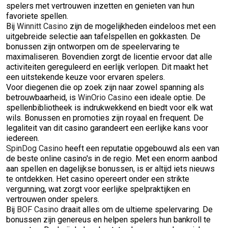
spelers met vertrouwen inzetten en genieten van hun
favoriete spellen.
Bij
Winnitt Casino
zijn de mogelijkheden eindeloos met een
uitgebreide selectie aan tafelspellen en gokkasten. De
bonussen zijn ontworpen om de speelervaring te
maximaliseren. Bovendien zorgt de licentie ervoor dat alle
activiteiten gereguleerd en eerlijk verlopen. Dit maakt het
een uitstekende keuze voor ervaren spelers.
Voor diegenen die op zoek zijn naar zowel spanning als
betrouwbaarheid, is
WinOrio Casino
een ideale optie. De
spellenbibliotheek is indrukwekkend en biedt voor elk wat
wils. Bonussen en promoties zijn royaal en frequent. De
legaliteit van dit casino garandeert een eerlijke kans voor
iedereen.
SpinDog Casino
heeft een reputatie opgebouwd als een van
de beste online casino's in de regio. Met een enorm aanbod
aan spellen en dagelijkse bonussen, is er altijd iets nieuws
te ontdekken. Het casino opereert onder een strikte
vergunning, wat zorgt voor eerlijke spelpraktijken en
vertrouwen onder spelers.
Bij
BOF Casino
draait alles om de ultieme spelervaring. De
bonussen zijn genereus en helpen spelers hun bankroll te