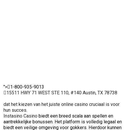
voor gokkers.
dit casino
strikte
gereguleerd
Hierdoor
garandeert een
vergunn
en eerlijk
kunnen
eerlijke kans voor
wat zo
verlopen. Dit
spelers met
iedereen.
voor ee
maakt het een
vertrouwen
spelpra
uitstekende
inzetten en
en
keuze voor
genieten van
vertro
ervaren
hun favoriete
onder
spelers.
spellen.
spelers
">
1-800-935-9013
15511 HWY 71 WEST STE 110, #140 Austin, TX 78738
dat het kiezen van het juiste online casino cruciaal is voor
hun succes.
Instasino Casino
biedt een breed scala aan spellen en
aantrekkelijke bonussen. Het platform is volledig legaal en
biedt een veilige omgeving voor gokkers. Hierdoor kunnen