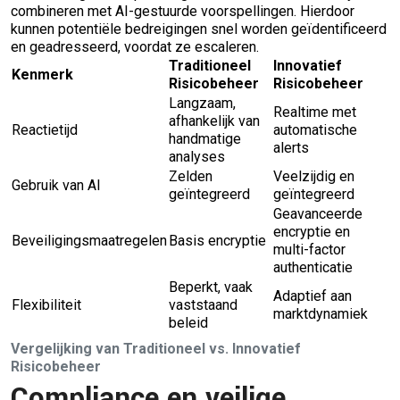
combineren met AI-gestuurde voorspellingen. Hierdoor
kunnen potentiële bedreigingen snel worden geïdentificeerd
en geadresseerd, voordat ze escaleren.
Traditioneel
Innovatief
Kenmerk
Risicobeheer
Risicobeheer
Langzaam,
Realtime met
afhankelijk van
Reactietijd
automatische
handmatige
alerts
analyses
Zelden
Veelzijdig en
Gebruik van AI
geïntegreerd
geïntegreerd
Geavanceerde
encryptie en
Beveiligingsmaatregelen
Basis encryptie
multi-factor
authenticatie
Beperkt, vaak
Adaptief aan
Flexibiliteit
vaststaand
marktdynamiek
beleid
Vergelijking van Traditioneel vs. Innovatief
Risicobeheer
Compliance en veilige