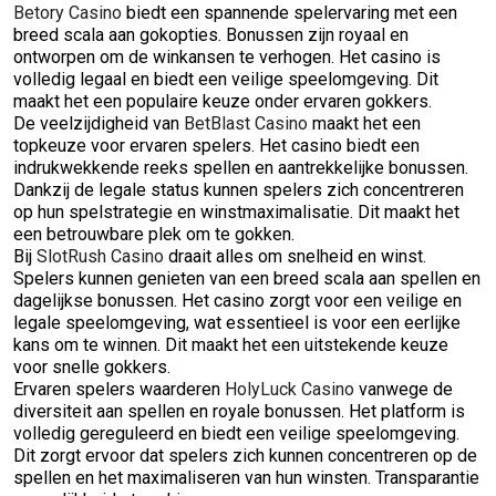
Betory Casino
biedt een spannende spelervaring met een
breed scala aan gokopties. Bonussen zijn royaal en
ontworpen om de winkansen te verhogen. Het casino is
volledig legaal en biedt een veilige speelomgeving. Dit
maakt het een populaire keuze onder ervaren gokkers.
De veelzijdigheid van
BetBlast Casino
maakt het een
topkeuze voor ervaren spelers. Het casino biedt een
indrukwekkende reeks spellen en aantrekkelijke bonussen.
Dankzij de legale status kunnen spelers zich concentreren
op hun spelstrategie en winstmaximalisatie. Dit maakt het
een betrouwbare plek om te gokken.
Bij
SlotRush Casino
draait alles om snelheid en winst.
Spelers kunnen genieten van een breed scala aan spellen en
dagelijkse bonussen. Het casino zorgt voor een veilige en
legale speelomgeving, wat essentieel is voor een eerlijke
kans om te winnen. Dit maakt het een uitstekende keuze
voor snelle gokkers.
Ervaren spelers waarderen
HolyLuck Casino
vanwege de
diversiteit aan spellen en royale bonussen. Het platform is
volledig gereguleerd en biedt een veilige speelomgeving.
Dit zorgt ervoor dat spelers zich kunnen concentreren op de
spellen en het maximaliseren van hun winsten. Transparantie