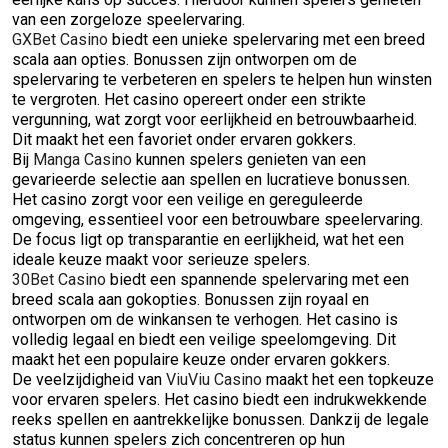
van een zorgeloze speelervaring.
GXBet Casino
biedt een unieke spelervaring met een breed
scala aan opties. Bonussen zijn ontworpen om de
spelervaring te verbeteren en spelers te helpen hun winsten
te vergroten. Het casino opereert onder een strikte
vergunning, wat zorgt voor eerlijkheid en betrouwbaarheid.
Dit maakt het een favoriet onder ervaren gokkers.
Bij
Manga Casino
kunnen spelers genieten van een
gevarieerde selectie aan spellen en lucratieve bonussen.
Het casino zorgt voor een veilige en gereguleerde
omgeving, essentieel voor een betrouwbare speelervaring.
De focus ligt op transparantie en eerlijkheid, wat het een
ideale keuze maakt voor serieuze spelers.
30Bet Casino
biedt een spannende spelervaring met een
breed scala aan gokopties. Bonussen zijn royaal en
ontworpen om de winkansen te verhogen. Het casino is
volledig legaal en biedt een veilige speelomgeving. Dit
maakt het een populaire keuze onder ervaren gokkers.
De veelzijdigheid van
ViuViu Casino
maakt het een topkeuze
voor ervaren spelers. Het casino biedt een indrukwekkende
reeks spellen en aantrekkelijke bonussen. Dankzij de legale
status kunnen spelers zich concentreren op hun