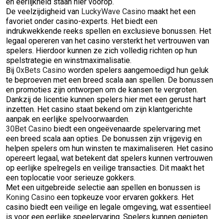
en eerlijkheid staan hier voorop.
De veelzijdigheid van
LuckyWave Casino
maakt het een
favoriet onder casino-experts. Het biedt een
indrukwekkende reeks spellen en exclusieve bonussen. Het
legaal opereren van het casino versterkt het vertrouwen van
spelers. Hierdoor kunnen ze zich volledig richten op hun
spelstrategie en winstmaximalisatie.
Bij
0xBets Casino
worden spelers aangemoedigd hun geluk
te beproeven met een breed scala aan spellen. De bonussen
en promoties zijn ontworpen om de kansen te vergroten.
Dankzij de licentie kunnen spelers hier met een gerust hart
inzetten. Het casino staat bekend om zijn klantgerichte
aanpak en eerlijke spelvoorwaarden.
30Bet Casino
biedt een ongeëvenaarde spelervaring met
een breed scala aan opties. De bonussen zijn vrijgevig en
helpen spelers om hun winsten te maximaliseren. Het casino
opereert legaal, wat betekent dat spelers kunnen vertrouwen
op eerlijke spelregels en veilige transacties. Dit maakt het
een toplocatie voor serieuze gokkers.
Met een uitgebreide selectie aan spellen en bonussen is
Koning Casino
een topkeuze voor ervaren gokkers. Het
casino biedt een veilige en legale omgeving, wat essentieel
is voor een eerlijke speelervaring. Spelers kunnen genieten