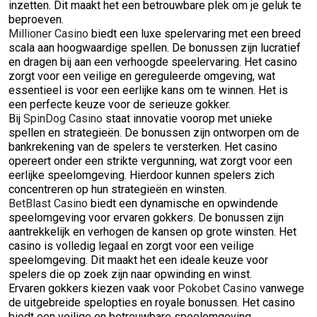
inzetten. Dit maakt het een betrouwbare plek om je geluk te
beproeven.
Millioner Casino
biedt een luxe spelervaring met een breed
scala aan hoogwaardige spellen. De bonussen zijn lucratief
en dragen bij aan een verhoogde speelervaring. Het casino
zorgt voor een veilige en gereguleerde omgeving, wat
essentieel is voor een eerlijke kans om te winnen. Het is
een perfecte keuze voor de serieuze gokker.
Bij
SpinDog Casino
staat innovatie voorop met unieke
spellen en strategieën. De bonussen zijn ontworpen om de
bankrekening van de spelers te versterken. Het casino
opereert onder een strikte vergunning, wat zorgt voor een
eerlijke speelomgeving. Hierdoor kunnen spelers zich
concentreren op hun strategieën en winsten.
BetBlast Casino
biedt een dynamische en opwindende
speelomgeving voor ervaren gokkers. De bonussen zijn
aantrekkelijk en verhogen de kansen op grote winsten. Het
casino is volledig legaal en zorgt voor een veilige
speelomgeving. Dit maakt het een ideale keuze voor
spelers die op zoek zijn naar opwinding en winst.
Ervaren gokkers kiezen vaak voor
Pokobet Casino
vanwege
de uitgebreide spelopties en royale bonussen. Het casino
biedt een veilige en betrouwbare speelomgeving,