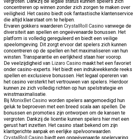
vergroten. Dankzij de legale status kunnen spelers zich
concentreren op winnen zonder zich zorgen te maken over
veiligheid. Het casino biedt ook fantastische klantenservice
die altijd klaarstaat om te helpen.
Ervaren gokkers waarderen
CrystalRoll Casino
vanwege de
diversiteit aan spellen en ongeëvenaarde bonussen. Het
platform is volledig gereguleerd en biedt een veilige
speelomgeving. Dit zorgt ervoor dat spelers zich kunnen
concentreren op de spellen en het maximaliseren van hun
winsten. Transparantie en eerlijkheid staan hier voorop.
De veelzijdigheid van
Lizaro Casino
maakt het een favoriet
onder casino-experts. Het biedt een indrukwekkende reeks
spellen en exclusieve bonussen. Het legaal opereren van
het casino versterkt het vertrouwen van spelers. Hierdoor
kunnen ze zich volledig richten op hun spelstrategie en
winstmaximalisatie.
Bij
MonixBet Casino
worden spelers aangemoedigd hun
geluk te beproeven met een breed scala aan spellen. De
bonussen en promoties zijn ontworpen om de kansen te
vergroten. Dankzij de licentie kunnen spelers hier met een
gerust hart inzetten. Het casino staat bekend om zijn
klantgerichte aanpak en eerlijke spelvoorwaarden.
CrystalRoll Casino
biedt een ongeëvenaarde spelervaring