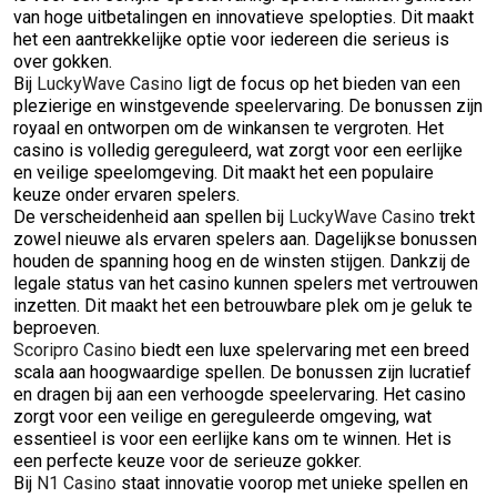
van hoge uitbetalingen en innovatieve spelopties. Dit maakt
het een aantrekkelijke optie voor iedereen die serieus is
over gokken.
Bij
LuckyWave Casino
ligt de focus op het bieden van een
plezierige en winstgevende speelervaring. De bonussen zijn
royaal en ontworpen om de winkansen te vergroten. Het
casino is volledig gereguleerd, wat zorgt voor een eerlijke
en veilige speelomgeving. Dit maakt het een populaire
keuze onder ervaren spelers.
De verscheidenheid aan spellen bij
LuckyWave Casino
trekt
zowel nieuwe als ervaren spelers aan. Dagelijkse bonussen
houden de spanning hoog en de winsten stijgen. Dankzij de
legale status van het casino kunnen spelers met vertrouwen
inzetten. Dit maakt het een betrouwbare plek om je geluk te
beproeven.
Scoripro Casino
biedt een luxe spelervaring met een breed
scala aan hoogwaardige spellen. De bonussen zijn lucratief
en dragen bij aan een verhoogde speelervaring. Het casino
zorgt voor een veilige en gereguleerde omgeving, wat
essentieel is voor een eerlijke kans om te winnen. Het is
een perfecte keuze voor de serieuze gokker.
Bij
N1 Casino
staat innovatie voorop met unieke spellen en