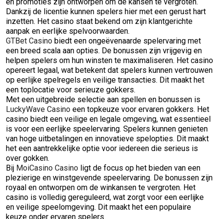
en promoties zijn ontworpen om de kansen te vergroten.
Dankzij de licentie kunnen spelers hier met een gerust hart
inzetten. Het casino staat bekend om zijn klantgerichte
aanpak en eerlijke spelvoorwaarden.
GTBet Casino
biedt een ongeëvenaarde spelervaring met
een breed scala aan opties. De bonussen zijn vrijgevig en
helpen spelers om hun winsten te maximaliseren. Het casino
opereert legaal, wat betekent dat spelers kunnen vertrouwen
op eerlijke spelregels en veilige transacties. Dit maakt het
een toplocatie voor serieuze gokkers.
Met een uitgebreide selectie aan spellen en bonussen is
LuckyWave Casino
een topkeuze voor ervaren gokkers. Het
casino biedt een veilige en legale omgeving, wat essentieel
is voor een eerlijke speelervaring. Spelers kunnen genieten
van hoge uitbetalingen en innovatieve spelopties. Dit maakt
het een aantrekkelijke optie voor iedereen die serieus is
over gokken.
Bij
MoiCasino Casino
ligt de focus op het bieden van een
plezierige en winstgevende speelervaring. De bonussen zijn
royaal en ontworpen om de winkansen te vergroten. Het
casino is volledig gereguleerd, wat zorgt voor een eerlijke
en veilige speelomgeving. Dit maakt het een populaire
keuze onder ervaren spelers.