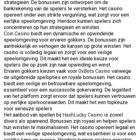
strategieën. De bonussen zijn ontworpen om de
bankrekening van de spelers te versterken. Het casino
opereert onder een strikte vergunning, wat zorgt voor een
eerlijke speelomgeving. Hierdoor kunnen spelers zich
concentreren op hun strategieën en winsten.
Coin Casino
biedt een dynamische en opwindende
speelomgeving voor ervaren gokkers. De bonussen zijn
aantrekkelijk en verhogen de kansen op grote winsten. Het
casino is volledig legaal en zorgt voor een veilige
speelomgeving. Dit maakt het een ideale keuze voor
spelers die op zoek zijn naar opwinding en winst.
Ervaren gokkers kiezen vaak voor
0xBets Casino
vanwege
de uitgebreide spelopties en royale bonussen. Het casino
biedt een veilige en betrouwbare speelomgeving,
essentieel voor een succesvolle gokervaring. De legaliteit
van het platform zorgt ervoor dat spelers kunnen vertrouwen
op eerlijke spelvoorwaarden. Dit maakt het een topkeuze
voor serieuze spelers.
Het aanbod van spellen bij
HashLucky Casino
is zowel
divers als spannend. Bonussen zijn royaal en helpen spelers
hun winsten te maximaliseren. Het casino opereert legaal en
biedt een veilige speelomgeving, wat essentieel is voor een
eerlijke kans op succes. Hierdoor kunnen spelers genieten