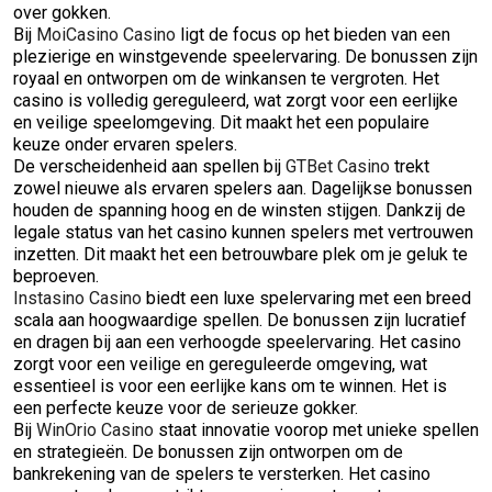
over gokken.
Bij
MoiCasino Casino
ligt de focus op het bieden van een
plezierige en winstgevende speelervaring. De bonussen zijn
royaal en ontworpen om de winkansen te vergroten. Het
casino is volledig gereguleerd, wat zorgt voor een eerlijke
en veilige speelomgeving. Dit maakt het een populaire
keuze onder ervaren spelers.
De verscheidenheid aan spellen bij
GTBet Casino
trekt
zowel nieuwe als ervaren spelers aan. Dagelijkse bonussen
houden de spanning hoog en de winsten stijgen. Dankzij de
legale status van het casino kunnen spelers met vertrouwen
inzetten. Dit maakt het een betrouwbare plek om je geluk te
beproeven.
Instasino Casino
biedt een luxe spelervaring met een breed
scala aan hoogwaardige spellen. De bonussen zijn lucratief
en dragen bij aan een verhoogde speelervaring. Het casino
zorgt voor een veilige en gereguleerde omgeving, wat
essentieel is voor een eerlijke kans om te winnen. Het is
een perfecte keuze voor de serieuze gokker.
Bij
WinOrio Casino
staat innovatie voorop met unieke spellen
en strategieën. De bonussen zijn ontworpen om de
bankrekening van de spelers te versterken. Het casino