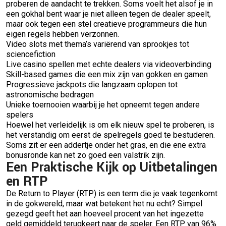
proberen de aandacht te trekken. Soms voelt het alsof je in
een gokhal bent waar je niet alleen tegen de dealer speelt,
maar ook tegen een stel creatieve programmeurs die hun
eigen regels hebben verzonnen.
Video slots met thema’s variërend van sprookjes tot
sciencefiction
Live casino spellen met echte dealers via videoverbinding
Skill-based games die een mix zijn van gokken en gamen
Progressieve jackpots die langzaam oplopen tot
astronomische bedragen
Unieke toernooien waarbij je het opneemt tegen andere
spelers
Hoewel het verleidelijk is om elk nieuw spel te proberen, is
het verstandig om eerst de spelregels goed te bestuderen.
Soms zit er een addertje onder het gras, en die ene extra
bonusronde kan net zo goed een valstrik zijn.
Een Praktische Kijk op Uitbetalingen
en RTP
De Return to Player (RTP) is een term die je vaak tegenkomt
in de gokwereld, maar wat betekent het nu echt? Simpel
gezegd geeft het aan hoeveel procent van het ingezette
geld gemiddeld terugkeert naar de speler. Een RTP van 96%