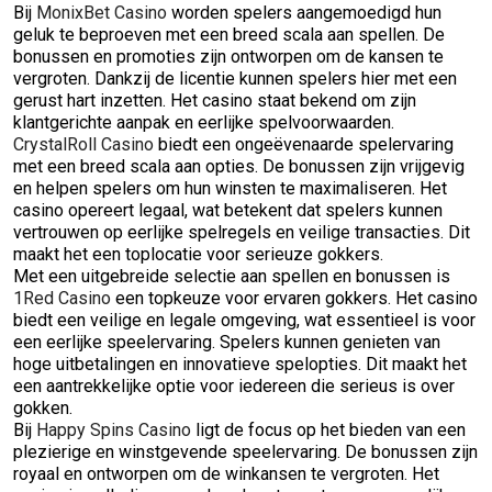
Bij
MonixBet Casino
worden spelers aangemoedigd hun
geluk te beproeven met een breed scala aan spellen. De
bonussen en promoties zijn ontworpen om de kansen te
vergroten. Dankzij de licentie kunnen spelers hier met een
gerust hart inzetten. Het casino staat bekend om zijn
klantgerichte aanpak en eerlijke spelvoorwaarden.
CrystalRoll Casino
biedt een ongeëvenaarde spelervaring
met een breed scala aan opties. De bonussen zijn vrijgevig
en helpen spelers om hun winsten te maximaliseren. Het
casino opereert legaal, wat betekent dat spelers kunnen
vertrouwen op eerlijke spelregels en veilige transacties. Dit
maakt het een toplocatie voor serieuze gokkers.
Met een uitgebreide selectie aan spellen en bonussen is
1Red Casino
een topkeuze voor ervaren gokkers. Het casino
biedt een veilige en legale omgeving, wat essentieel is voor
een eerlijke speelervaring. Spelers kunnen genieten van
hoge uitbetalingen en innovatieve spelopties. Dit maakt het
een aantrekkelijke optie voor iedereen die serieus is over
gokken.
Bij
Happy Spins Casino
ligt de focus op het bieden van een
plezierige en winstgevende speelervaring. De bonussen zijn
royaal en ontworpen om de winkansen te vergroten. Het