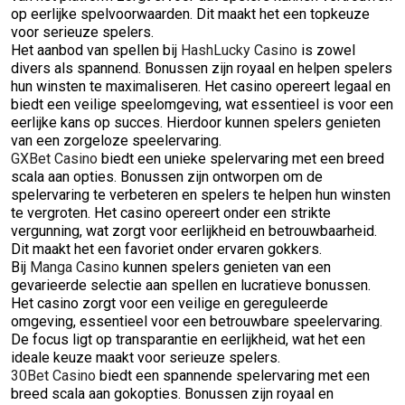
op eerlijke spelvoorwaarden. Dit maakt het een topkeuze
voor serieuze spelers.
Het aanbod van spellen bij
HashLucky Casino
is zowel
divers als spannend. Bonussen zijn royaal en helpen spelers
hun winsten te maximaliseren. Het casino opereert legaal en
biedt een veilige speelomgeving, wat essentieel is voor een
eerlijke kans op succes. Hierdoor kunnen spelers genieten
van een zorgeloze speelervaring.
GXBet Casino
biedt een unieke spelervaring met een breed
scala aan opties. Bonussen zijn ontworpen om de
spelervaring te verbeteren en spelers te helpen hun winsten
te vergroten. Het casino opereert onder een strikte
vergunning, wat zorgt voor eerlijkheid en betrouwbaarheid.
Dit maakt het een favoriet onder ervaren gokkers.
Bij
Manga Casino
kunnen spelers genieten van een
gevarieerde selectie aan spellen en lucratieve bonussen.
Het casino zorgt voor een veilige en gereguleerde
omgeving, essentieel voor een betrouwbare speelervaring.
De focus ligt op transparantie en eerlijkheid, wat het een
ideale keuze maakt voor serieuze spelers.
30Bet Casino
biedt een spannende spelervaring met een
breed scala aan gokopties. Bonussen zijn royaal en