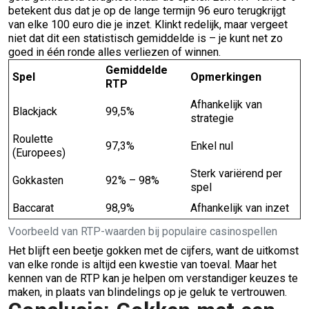
betekent dus dat je op de lange termijn 96 euro terugkrijgt
van elke 100 euro die je inzet. Klinkt redelijk, maar vergeet
niet dat dit een statistisch gemiddelde is – je kunt net zo
goed in één ronde alles verliezen of winnen.
Gemiddelde
Spel
Opmerkingen
RTP
Afhankelijk van
Blackjack
99,5%
strategie
Roulette
97,3%
Enkel nul
(Europees)
Sterk variërend per
Gokkasten
92% – 98%
spel
Baccarat
98,9%
Afhankelijk van inzet
Voorbeeld van RTP-waarden bij populaire casinospellen
Het blijft een beetje gokken met de cijfers, want de uitkomst
van elke ronde is altijd een kwestie van toeval. Maar het
kennen van de RTP kan je helpen om verstandiger keuzes te
maken, in plaats van blindelings op je geluk te vertrouwen.