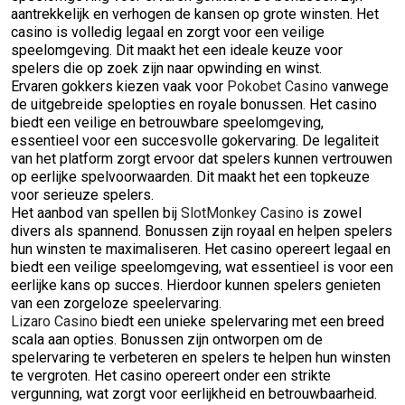
aantrekkelijk en verhogen de kansen op grote winsten. Het
casino is volledig legaal en zorgt voor een veilige
speelomgeving. Dit maakt het een ideale keuze voor
spelers die op zoek zijn naar opwinding en winst.
Ervaren gokkers kiezen vaak voor
Pokobet Casino
vanwege
de uitgebreide spelopties en royale bonussen. Het casino
biedt een veilige en betrouwbare speelomgeving,
essentieel voor een succesvolle gokervaring. De legaliteit
van het platform zorgt ervoor dat spelers kunnen vertrouwen
op eerlijke spelvoorwaarden. Dit maakt het een topkeuze
voor serieuze spelers.
Het aanbod van spellen bij
SlotMonkey Casino
is zowel
divers als spannend. Bonussen zijn royaal en helpen spelers
hun winsten te maximaliseren. Het casino opereert legaal en
biedt een veilige speelomgeving, wat essentieel is voor een
eerlijke kans op succes. Hierdoor kunnen spelers genieten
van een zorgeloze speelervaring.
Lizaro Casino
biedt een unieke spelervaring met een breed
scala aan opties. Bonussen zijn ontworpen om de
spelervaring te verbeteren en spelers te helpen hun winsten
te vergroten. Het casino opereert onder een strikte
vergunning, wat zorgt voor eerlijkheid en betrouwbaarheid.