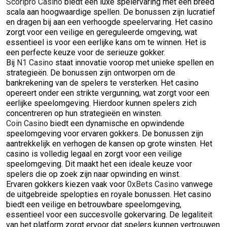
Scoripro Casino
biedt een luxe spelervaring met een breed
scala aan hoogwaardige spellen. De bonussen zijn lucratief
en dragen bij aan een verhoogde speelervaring. Het casino
zorgt voor een veilige en gereguleerde omgeving, wat
essentieel is voor een eerlijke kans om te winnen. Het is
een perfecte keuze voor de serieuze gokker.
Bij
N1 Casino
staat innovatie voorop met unieke spellen en
strategieën. De bonussen zijn ontworpen om de
bankrekening van de spelers te versterken. Het casino
opereert onder een strikte vergunning, wat zorgt voor een
eerlijke speelomgeving. Hierdoor kunnen spelers zich
concentreren op hun strategieën en winsten.
Coin Casino
biedt een dynamische en opwindende
speelomgeving voor ervaren gokkers. De bonussen zijn
aantrekkelijk en verhogen de kansen op grote winsten. Het
casino is volledig legaal en zorgt voor een veilige
speelomgeving. Dit maakt het een ideale keuze voor
spelers die op zoek zijn naar opwinding en winst.
Ervaren gokkers kiezen vaak voor
0xBets Casino
vanwege
de uitgebreide spelopties en royale bonussen. Het casino
biedt een veilige en betrouwbare speelomgeving,
essentieel voor een succesvolle gokervaring. De legaliteit
van het platform zorgt ervoor dat spelers kunnen vertrouwen