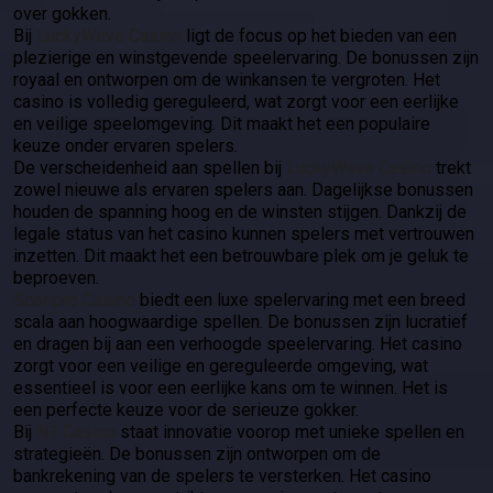
over gokken.
Bij
LuckyWave Casino
ligt de focus op het bieden van een
plezierige en winstgevende speelervaring. De bonussen zijn
royaal en ontworpen om de winkansen te vergroten. Het
casino is volledig gereguleerd, wat zorgt voor een eerlijke
en veilige speelomgeving. Dit maakt het een populaire
keuze onder ervaren spelers.
De verscheidenheid aan spellen bij
LuckyWave Casino
trekt
zowel nieuwe als ervaren spelers aan. Dagelijkse bonussen
houden de spanning hoog en de winsten stijgen. Dankzij de
legale status van het casino kunnen spelers met vertrouwen
inzetten. Dit maakt het een betrouwbare plek om je geluk te
beproeven.
Scoripro Casino
biedt een luxe spelervaring met een breed
scala aan hoogwaardige spellen. De bonussen zijn lucratief
en dragen bij aan een verhoogde speelervaring. Het casino
zorgt voor een veilige en gereguleerde omgeving, wat
essentieel is voor een eerlijke kans om te winnen. Het is
een perfecte keuze voor de serieuze gokker.
Bij
N1 Casino
staat innovatie voorop met unieke spellen en
strategieën. De bonussen zijn ontworpen om de
bankrekening van de spelers te versterken. Het casino