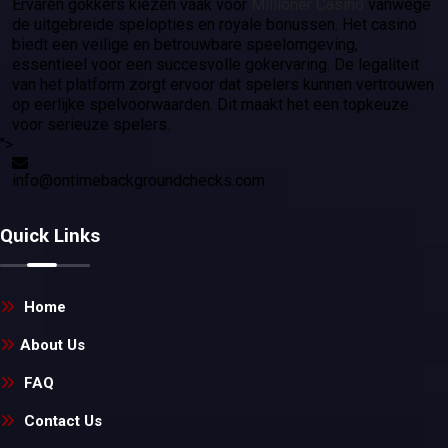
Ervaren gokkers kiezen vaak voor
Millioner Casino
vanwege
de uitgebreide spelopties en royale bonussen. Het casino
biedt een veilige en betrouwbare speelomgeving,
essentieel voor een succesvolle gokervaring. De legaliteit
van het platform zorgt ervoor dat spelers kunnen vertrouwen
op eerlijke spelvoorwaarden. Dit maakt het een topkeuze
voor serieuze spelers.
">
info@ontimebackgroundchecks.com
Quick Links
Home
About Us
FAQ
Contact Us