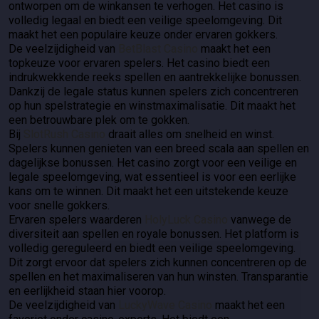
ontworpen om de winkansen te verhogen. Het casino is
volledig legaal en biedt een veilige speelomgeving. Dit
maakt het een populaire keuze onder ervaren gokkers.
De veelzijdigheid van
BetBlast Casino
maakt het een
topkeuze voor ervaren spelers. Het casino biedt een
indrukwekkende reeks spellen en aantrekkelijke bonussen.
Dankzij de legale status kunnen spelers zich concentreren
op hun spelstrategie en winstmaximalisatie. Dit maakt het
een betrouwbare plek om te gokken.
Bij
SlotRush Casino
draait alles om snelheid en winst.
Spelers kunnen genieten van een breed scala aan spellen en
dagelijkse bonussen. Het casino zorgt voor een veilige en
legale speelomgeving, wat essentieel is voor een eerlijke
kans om te winnen. Dit maakt het een uitstekende keuze
voor snelle gokkers.
Ervaren spelers waarderen
HolyLuck Casino
vanwege de
diversiteit aan spellen en royale bonussen. Het platform is
volledig gereguleerd en biedt een veilige speelomgeving.
Dit zorgt ervoor dat spelers zich kunnen concentreren op de
spellen en het maximaliseren van hun winsten. Transparantie
en eerlijkheid staan hier voorop.
De veelzijdigheid van
LuckyWave Casino
maakt het een