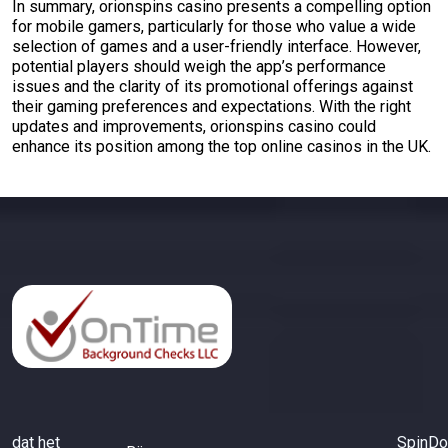
In summary, orionspins casino presents a compelling option
for mobile gamers, particularly for those who value a wide
selection of games and a user-friendly interface. However,
potential players should weigh the app’s performance
issues and the clarity of its promotional offerings against
their gaming preferences and expectations. With the right
updates and improvements, orionspins casino could
enhance its position among the top online casinos in the UK.
dat het
SpinD