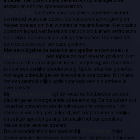
inzetten. Het casino staat bekend om zijn klantgerichte
aanpak en eerlijke spelvoorwaarden.
GTBet Casino
biedt een ongeëvenaarde spelervaring met
een breed scala aan opties. De bonussen zijn vrijgevig en
helpen spelers om hun winsten te maximaliseren. Het casino
opereert legaal, wat betekent dat spelers kunnen vertrouwen
op eerlijke spelregels en veilige transacties. Dit maakt het
een toplocatie voor serieuze gokkers.
Met een uitgebreide selectie aan spellen en bonussen is
LuckyWave Casino
een topkeuze voor ervaren gokkers. Het
casino biedt een veilige en legale omgeving, wat essentieel
is voor een eerlijke speelervaring. Spelers kunnen genieten
van hoge uitbetalingen en innovatieve spelopties. Dit maakt
het een aantrekkelijke optie voor iedereen die serieus is
over gokken.
Bij
MoiCasino Casino
ligt de focus op het bieden van een
plezierige en winstgevende speelervaring. De bonussen zijn
royaal en ontworpen om de winkansen te vergroten. Het
casino is volledig gereguleerd, wat zorgt voor een eerlijke
en veilige speelomgeving. Dit maakt het een populaire
keuze onder ervaren spelers.
De verscheidenheid aan spellen bij
GTBet Casino
trekt
zowel nieuwe als ervaren spelers aan. Dagelijkse bonussen