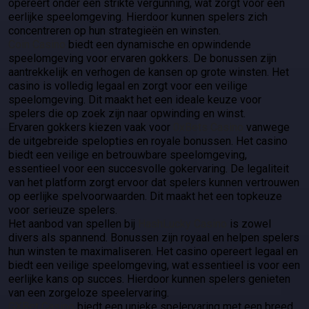
opereert onder een strikte vergunning, wat zorgt voor een
eerlijke speelomgeving. Hierdoor kunnen spelers zich
concentreren op hun strategieën en winsten.
Coin Casino
biedt een dynamische en opwindende
speelomgeving voor ervaren gokkers. De bonussen zijn
aantrekkelijk en verhogen de kansen op grote winsten. Het
casino is volledig legaal en zorgt voor een veilige
speelomgeving. Dit maakt het een ideale keuze voor
spelers die op zoek zijn naar opwinding en winst.
Ervaren gokkers kiezen vaak voor
0xBets Casino
vanwege
de uitgebreide spelopties en royale bonussen. Het casino
biedt een veilige en betrouwbare speelomgeving,
essentieel voor een succesvolle gokervaring. De legaliteit
van het platform zorgt ervoor dat spelers kunnen vertrouwen
op eerlijke spelvoorwaarden. Dit maakt het een topkeuze
voor serieuze spelers.
Het aanbod van spellen bij
HashLucky Casino
is zowel
divers als spannend. Bonussen zijn royaal en helpen spelers
hun winsten te maximaliseren. Het casino opereert legaal en
biedt een veilige speelomgeving, wat essentieel is voor een
eerlijke kans op succes. Hierdoor kunnen spelers genieten
van een zorgeloze speelervaring.
GXBet Casino
biedt een unieke spelervaring met een breed