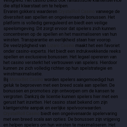
veiligheid. Het casino biedt ook fantastische klantenservice
die altijd klaarstaat om te helpen.
Ervaren gokkers waarderen
CrystalRoll Casino
vanwege de
diversiteit aan spellen en ongeëvenaarde bonussen. Het
platform is volledig gereguleerd en biedt een veilige
speelomgeving. Dit zorgt ervoor dat spelers zich kunnen
concentreren op de spellen en het maximaliseren van hun
winsten. Transparantie en eerlijkheid staan hier voorop.
De veelzijdigheid van
Lizaro Casino
maakt het een favoriet
onder casino-experts. Het biedt een indrukwekkende reeks
spellen en exclusieve bonussen. Het legaal opereren van
het casino versterkt het vertrouwen van spelers. Hierdoor
kunnen ze zich volledig richten op hun spelstrategie en
winstmaximalisatie.
Bij
MonixBet Casino
worden spelers aangemoedigd hun
geluk te beproeven met een breed scala aan spellen. De
bonussen en promoties zijn ontworpen om de kansen te
vergroten. Dankzij de licentie kunnen spelers hier met een
gerust hart inzetten. Het casino staat bekend om zijn
klantgerichte aanpak en eerlijke spelvoorwaarden.
CrystalRoll Casino
biedt een ongeëvenaarde spelervaring
met een breed scala aan opties. De bonussen zijn vrijgevig
en helpen spelers om hun winsten te maximaliseren. Het