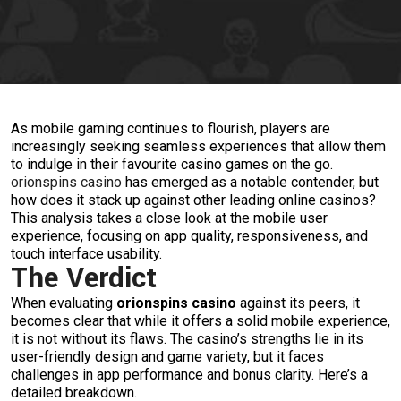
As mobile gaming continues to flourish, players are
increasingly seeking seamless experiences that allow them
to indulge in their favourite casino games on the go.
orionspins casino
has emerged as a notable contender, but
how does it stack up against other leading online casinos?
This analysis takes a close look at the mobile user
experience, focusing on app quality, responsiveness, and
touch interface usability.
The Verdict
When evaluating
orionspins casino
against its peers, it
becomes clear that while it offers a solid mobile experience,
it is not without its flaws. The casino’s strengths lie in its
user-friendly design and game variety, but it faces
challenges in app performance and bonus clarity. Here’s a
detailed breakdown.