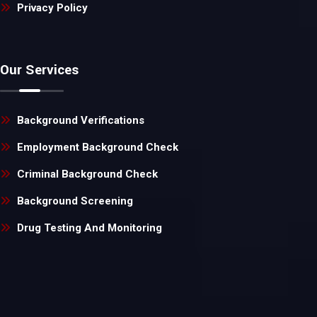
Privacy Policy
Our Services
Background Verifications
Employment Background Check
Criminal Background Check
Background Screening
Drug Testing And Monitoring