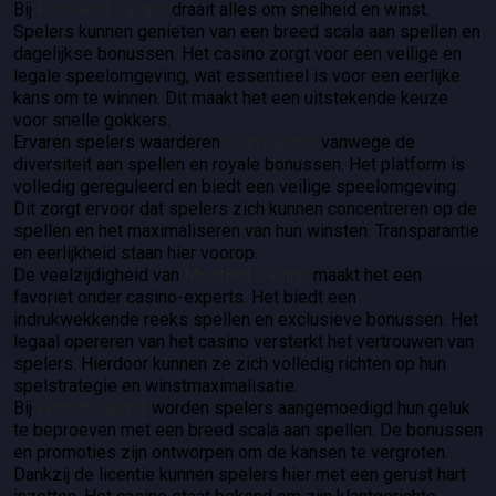
Bij
FoxyGold Casino
draait alles om snelheid en winst.
Spelers kunnen genieten van een breed scala aan spellen en
dagelijkse bonussen. Het casino zorgt voor een veilige en
legale speelomgeving, wat essentieel is voor een eerlijke
kans om te winnen. Dit maakt het een uitstekende keuze
voor snelle gokkers.
Ervaren spelers waarderen
Coin Casino
vanwege de
diversiteit aan spellen en royale bonussen. Het platform is
volledig gereguleerd en biedt een veilige speelomgeving.
Dit zorgt ervoor dat spelers zich kunnen concentreren op de
spellen en het maximaliseren van hun winsten. Transparantie
en eerlijkheid staan hier voorop.
De veelzijdigheid van
MostBet Casino
maakt het een
favoriet onder casino-experts. Het biedt een
indrukwekkende reeks spellen en exclusieve bonussen. Het
legaal opereren van het casino versterkt het vertrouwen van
spelers. Hierdoor kunnen ze zich volledig richten op hun
spelstrategie en winstmaximalisatie.
Bij
Winnitt Casino
worden spelers aangemoedigd hun geluk
te beproeven met een breed scala aan spellen. De bonussen
en promoties zijn ontworpen om de kansen te vergroten.
Dankzij de licentie kunnen spelers hier met een gerust hart