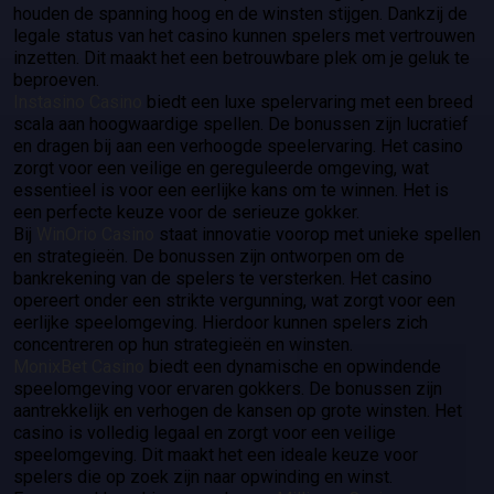
houden de spanning hoog en de winsten stijgen. Dankzij de
legale status van het casino kunnen spelers met vertrouwen
inzetten. Dit maakt het een betrouwbare plek om je geluk te
beproeven.
Instasino Casino
biedt een luxe spelervaring met een breed
scala aan hoogwaardige spellen. De bonussen zijn lucratief
en dragen bij aan een verhoogde speelervaring. Het casino
zorgt voor een veilige en gereguleerde omgeving, wat
essentieel is voor een eerlijke kans om te winnen. Het is
een perfecte keuze voor de serieuze gokker.
Bij
WinOrio Casino
staat innovatie voorop met unieke spellen
en strategieën. De bonussen zijn ontworpen om de
bankrekening van de spelers te versterken. Het casino
opereert onder een strikte vergunning, wat zorgt voor een
eerlijke speelomgeving. Hierdoor kunnen spelers zich
concentreren op hun strategieën en winsten.
MonixBet Casino
biedt een dynamische en opwindende
speelomgeving voor ervaren gokkers. De bonussen zijn
aantrekkelijk en verhogen de kansen op grote winsten. Het
casino is volledig legaal en zorgt voor een veilige
speelomgeving. Dit maakt het een ideale keuze voor
spelers die op zoek zijn naar opwinding en winst.