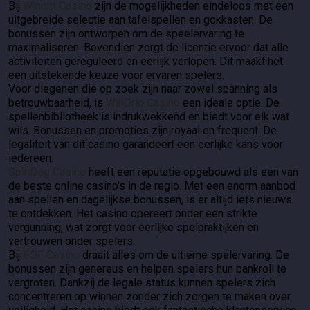
Bij
Winnitt Casino
zijn de mogelijkheden eindeloos met een
uitgebreide selectie aan tafelspellen en gokkasten. De
bonussen zijn ontworpen om de speelervaring te
maximaliseren. Bovendien zorgt de licentie ervoor dat alle
activiteiten gereguleerd en eerlijk verlopen. Dit maakt het
een uitstekende keuze voor ervaren spelers.
Voor diegenen die op zoek zijn naar zowel spanning als
betrouwbaarheid, is
WinOrio Casino
een ideale optie. De
spellenbibliotheek is indrukwekkend en biedt voor elk wat
wils. Bonussen en promoties zijn royaal en frequent. De
legaliteit van dit casino garandeert een eerlijke kans voor
iedereen.
SpinDog Casino
heeft een reputatie opgebouwd als een van
de beste online casino's in de regio. Met een enorm aanbod
aan spellen en dagelijkse bonussen, is er altijd iets nieuws
te ontdekken. Het casino opereert onder een strikte
vergunning, wat zorgt voor eerlijke spelpraktijken en
vertrouwen onder spelers.
Bij
BOF Casino
draait alles om de ultieme spelervaring. De
bonussen zijn genereus en helpen spelers hun bankroll te
vergroten. Dankzij de legale status kunnen spelers zich
concentreren op winnen zonder zich zorgen te maken over