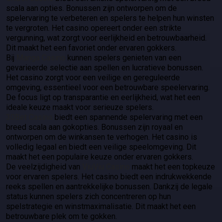
scala aan opties. Bonussen zijn ontworpen om de
spelervaring te verbeteren en spelers te helpen hun winsten
te vergroten. Het casino opereert onder een strikte
vergunning, wat zorgt voor eerlijkheid en betrouwbaarheid.
Dit maakt het een favoriet onder ervaren gokkers.
Bij
Manga Casino
kunnen spelers genieten van een
gevarieerde selectie aan spellen en lucratieve bonussen.
Het casino zorgt voor een veilige en gereguleerde
omgeving, essentieel voor een betrouwbare speelervaring.
De focus ligt op transparantie en eerlijkheid, wat het een
ideale keuze maakt voor serieuze spelers.
30Bet Casino
biedt een spannende spelervaring met een
breed scala aan gokopties. Bonussen zijn royaal en
ontworpen om de winkansen te verhogen. Het casino is
volledig legaal en biedt een veilige speelomgeving. Dit
maakt het een populaire keuze onder ervaren gokkers.
De veelzijdigheid van
ViuViu Casino
maakt het een topkeuze
voor ervaren spelers. Het casino biedt een indrukwekkende
reeks spellen en aantrekkelijke bonussen. Dankzij de legale
status kunnen spelers zich concentreren op hun
spelstrategie en winstmaximalisatie. Dit maakt het een
betrouwbare plek om te gokken.