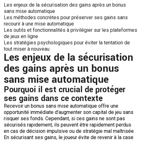
Les enjeux de la sécurisation des gains après un bonus
sans mise automatique
Les méthodes concrètes pour préserver ses gains sans
recourir à une mise automatique
Les outils et fonctionnalités à privilégier sur les plateformes
de jeux en ligne
Les stratégies psychologiques pour éviter la tentation de
tout miser à nouveau
Les enjeux de la sécurisation
des gains après un bonus
sans mise automatique
Pourquoi il est crucial de protéger
ses gains dans ce contexte
Recevoir un bonus sans mise automatique offre une
opportunité immédiate d’augmenter son capital de jeu sans
risquer ses fonds. Cependant, si ces gains ne sont pas
sécurisés rapidement, ils peuvent être rapidement perdus
en cas de décision impulsive ou de stratégie mal maîtrisée.
En sécurisant ses gains, le joueur évite de revenir à la case