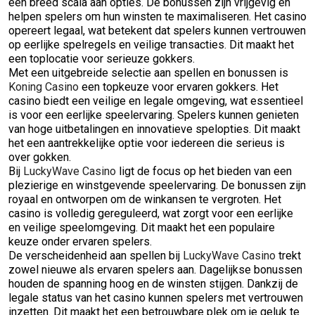
een breed scala aan opties. De bonussen zijn vrijgevig en
helpen spelers om hun winsten te maximaliseren. Het casino
opereert legaal, wat betekent dat spelers kunnen vertrouwen
op eerlijke spelregels en veilige transacties. Dit maakt het
een toplocatie voor serieuze gokkers.
Met een uitgebreide selectie aan spellen en bonussen is
Koning Casino
een topkeuze voor ervaren gokkers. Het
casino biedt een veilige en legale omgeving, wat essentieel
is voor een eerlijke speelervaring. Spelers kunnen genieten
van hoge uitbetalingen en innovatieve spelopties. Dit maakt
het een aantrekkelijke optie voor iedereen die serieus is
over gokken.
Bij
LuckyWave Casino
ligt de focus op het bieden van een
plezierige en winstgevende speelervaring. De bonussen zijn
royaal en ontworpen om de winkansen te vergroten. Het
casino is volledig gereguleerd, wat zorgt voor een eerlijke
en veilige speelomgeving. Dit maakt het een populaire
keuze onder ervaren spelers.
De verscheidenheid aan spellen bij
LuckyWave Casino
trekt
zowel nieuwe als ervaren spelers aan. Dagelijkse bonussen
houden de spanning hoog en de winsten stijgen. Dankzij de
legale status van het casino kunnen spelers met vertrouwen
inzetten. Dit maakt het een betrouwbare plek om je geluk te