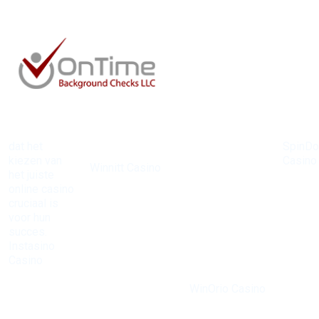
dat het
SpinD
Bij
kiezen van
Casino
Winnitt Casino
het juiste
heeft 
zijn de
online casino
reputat
mogelijkheden
cruciaal is
opgeb
eindeloos met
voor hun
Voor diegenen die
als een
een
succes.
op zoek zijn naar
de bes
uitgebreide
Instasino
zowel spanning
online
selectie aan
Casino
als
casino'
tafelspellen en
biedt een
betrouwbaarheid,
regio. 
gokkasten. De
breed scala
is
WinOrio Casino
een en
bonussen zijn
aan spellen
een ideale optie.
aanbod
ontworpen om
en
De
spelle