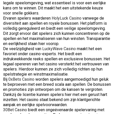
legale speelomgeving, wat essentieel is voor een eerlijke
kans om te winnen. Dit maakt het een uitstekende keuze
voor snelle gokkers.
Ervaren spelers waarderen
HolyLuck Casino
vanwege de
diversiteit aan spellen en royale bonussen. Het platform is
volledig gereguleerd en biedt een veilige speelomgeving.
Dit zorgt ervoor dat spelers zich kunnen concentreren op de
spellen en het maximaliseren van hun winsten. Transparantie
en eerlijkheid staan hier voorop.
De veelzijdigheid van
LuckyWave Casino
maakt het een
favoriet onder casino-experts. Het biedt een
indrukwekkende reeks spellen en exclusieve bonussen. Het
legaal opereren van het casino versterkt het vertrouwen van
spelers. Hierdoor kunnen ze zich volledig richten op hun
spelstrategie en winstmaximalisatie.
Bij
0xBets Casino
worden spelers aangemoedigd hun geluk
te beproeven met een breed scala aan spellen. De bonussen
en promoties zijn ontworpen om de kansen te vergroten.
Dankzij de licentie kunnen spelers hier met een gerust hart
inzetten. Het casino staat bekend om zijn klantgerichte
aanpak en eerlijke spelvoorwaarden.
30Bet Casino
biedt een ongeëvenaarde spelervaring met