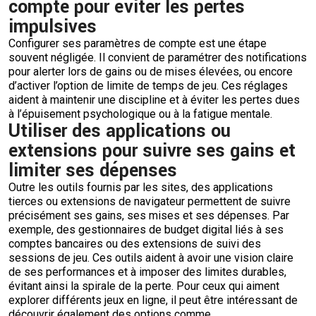
compte pour éviter les pertes
impulsives
Configurer ses paramètres de compte est une étape
souvent négligée. Il convient de paramétrer des notifications
pour alerter lors de gains ou de mises élevées, ou encore
d’activer l’option de limite de temps de jeu. Ces réglages
aident à maintenir une discipline et à éviter les pertes dues
à l’épuisement psychologique ou à la fatigue mentale.
Utiliser des applications ou
extensions pour suivre ses gains et
limiter ses dépenses
Outre les outils fournis par les sites, des applications
tierces ou extensions de navigateur permettent de suivre
précisément ses gains, ses mises et ses dépenses. Par
exemple, des gestionnaires de budget digital liés à ses
comptes bancaires ou des extensions de suivi des
sessions de jeu. Ces outils aident à avoir une vision claire
de ses performances et à imposer des limites durables,
évitant ainsi la spirale de la perte. Pour ceux qui aiment
explorer différents jeux en ligne, il peut être intéressant de
découvrir également des options comme