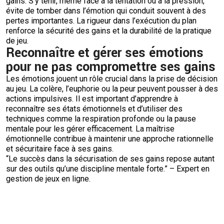
gains. S’y tenir, même face à la tentation ou à la pression,
évite de tomber dans l’émotion qui conduit souvent à des
pertes importantes. La rigueur dans l’exécution du plan
renforce la sécurité des gains et la durabilité de la pratique
de jeu.
Reconnaître et gérer ses émotions
pour ne pas compromettre ses gains
Les émotions jouent un rôle crucial dans la prise de décision
au jeu. La colère, l’euphorie ou la peur peuvent pousser à des
actions impulsives. Il est important d’apprendre à
reconnaître ses états émotionnels et d’utiliser des
techniques comme la respiration profonde ou la pause
mentale pour les gérer efficacement. La maîtrise
émotionnelle contribue à maintenir une approche rationnelle
et sécuritaire face à ses gains.
“Le succès dans la sécurisation de ses gains repose autant
sur des outils qu’une discipline mentale forte.” – Expert en
gestion de jeux en ligne.