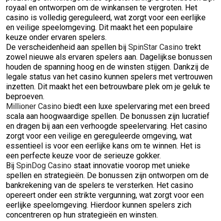
royaal en ontworpen om de winkansen te vergroten. Het
casino is volledig gereguleerd, wat zorgt voor een eerlijke
en veilige speelomgeving. Dit maakt het een populaire
keuze onder ervaren spelers.
De verscheidenheid aan spellen bij
SpinStar Casino
trekt
zowel nieuwe als ervaren spelers aan. Dagelijkse bonussen
houden de spanning hoog en de winsten stijgen. Dankzij de
legale status van het casino kunnen spelers met vertrouwen
inzetten. Dit maakt het een betrouwbare plek om je geluk te
beproeven.
Millioner Casino
biedt een luxe spelervaring met een breed
scala aan hoogwaardige spellen. De bonussen zijn lucratief
en dragen bij aan een verhoogde speelervaring. Het casino
zorgt voor een veilige en gereguleerde omgeving, wat
essentieel is voor een eerlijke kans om te winnen. Het is
een perfecte keuze voor de serieuze gokker.
Bij
SpinDog Casino
staat innovatie voorop met unieke
spellen en strategieën. De bonussen zijn ontworpen om de
bankrekening van de spelers te versterken. Het casino
opereert onder een strikte vergunning, wat zorgt voor een
eerlijke speelomgeving. Hierdoor kunnen spelers zich
concentreren op hun strategieën en winsten.