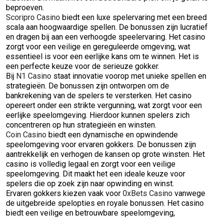
beproeven.
Scoripro Casino
biedt een luxe spelervaring met een breed
scala aan hoogwaardige spellen. De bonussen zijn lucratief
en dragen bij aan een verhoogde speelervaring. Het casino
zorgt voor een veilige en gereguleerde omgeving, wat
essentieel is voor een eerlijke kans om te winnen. Het is
een perfecte keuze voor de serieuze gokker.
Bij
N1 Casino
staat innovatie voorop met unieke spellen en
strategieën. De bonussen zijn ontworpen om de
bankrekening van de spelers te versterken. Het casino
opereert onder een strikte vergunning, wat zorgt voor een
eerlijke speelomgeving. Hierdoor kunnen spelers zich
concentreren op hun strategieën en winsten.
Coin Casino
biedt een dynamische en opwindende
speelomgeving voor ervaren gokkers. De bonussen zijn
aantrekkelijk en verhogen de kansen op grote winsten. Het
casino is volledig legaal en zorgt voor een veilige
speelomgeving. Dit maakt het een ideale keuze voor
spelers die op zoek zijn naar opwinding en winst.
Ervaren gokkers kiezen vaak voor
0xBets Casino
vanwege
de uitgebreide spelopties en royale bonussen. Het casino
biedt een veilige en betrouwbare speelomgeving,