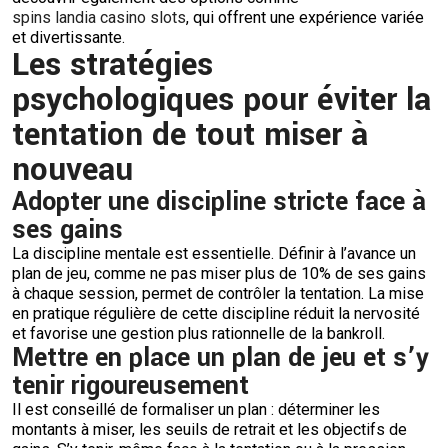
spins landia casino slots
, qui offrent une expérience variée
et divertissante.
Les stratégies
psychologiques pour éviter la
tentation de tout miser à
nouveau
Adopter une discipline stricte face à
ses gains
La discipline mentale est essentielle. Définir à l’avance un
plan de jeu, comme ne pas miser plus de 10% de ses gains
à chaque session, permet de contrôler la tentation. La mise
en pratique régulière de cette discipline réduit la nervosité
et favorise une gestion plus rationnelle de la bankroll.
Mettre en place un plan de jeu et s’y
tenir rigoureusement
Il est conseillé de formaliser un plan : déterminer les
montants à miser, les seuils de retrait et les objectifs de