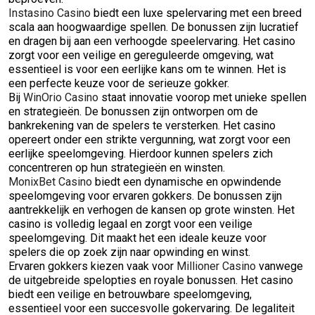
Instasino Casino
biedt een luxe spelervaring met een breed
scala aan hoogwaardige spellen. De bonussen zijn lucratief
en dragen bij aan een verhoogde speelervaring. Het casino
zorgt voor een veilige en gereguleerde omgeving, wat
essentieel is voor een eerlijke kans om te winnen. Het is
een perfecte keuze voor de serieuze gokker.
Bij
WinOrio Casino
staat innovatie voorop met unieke spellen
en strategieën. De bonussen zijn ontworpen om de
bankrekening van de spelers te versterken. Het casino
opereert onder een strikte vergunning, wat zorgt voor een
eerlijke speelomgeving. Hierdoor kunnen spelers zich
concentreren op hun strategieën en winsten.
MonixBet Casino
biedt een dynamische en opwindende
speelomgeving voor ervaren gokkers. De bonussen zijn
aantrekkelijk en verhogen de kansen op grote winsten. Het
casino is volledig legaal en zorgt voor een veilige
speelomgeving. Dit maakt het een ideale keuze voor
spelers die op zoek zijn naar opwinding en winst.
Ervaren gokkers kiezen vaak voor
Millioner Casino
vanwege
de uitgebreide spelopties en royale bonussen. Het casino
biedt een veilige en betrouwbare speelomgeving,
essentieel voor een succesvolle gokervaring. De legaliteit