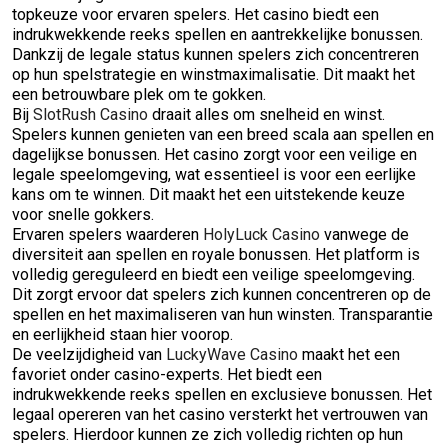
topkeuze voor ervaren spelers. Het casino biedt een
indrukwekkende reeks spellen en aantrekkelijke bonussen.
Dankzij de legale status kunnen spelers zich concentreren
op hun spelstrategie en winstmaximalisatie. Dit maakt het
een betrouwbare plek om te gokken.
Bij
SlotRush Casino
draait alles om snelheid en winst.
Spelers kunnen genieten van een breed scala aan spellen en
dagelijkse bonussen. Het casino zorgt voor een veilige en
legale speelomgeving, wat essentieel is voor een eerlijke
kans om te winnen. Dit maakt het een uitstekende keuze
voor snelle gokkers.
Ervaren spelers waarderen
HolyLuck Casino
vanwege de
diversiteit aan spellen en royale bonussen. Het platform is
volledig gereguleerd en biedt een veilige speelomgeving.
Dit zorgt ervoor dat spelers zich kunnen concentreren op de
spellen en het maximaliseren van hun winsten. Transparantie
en eerlijkheid staan hier voorop.
De veelzijdigheid van
LuckyWave Casino
maakt het een
favoriet onder casino-experts. Het biedt een
indrukwekkende reeks spellen en exclusieve bonussen. Het
legaal opereren van het casino versterkt het vertrouwen van
spelers. Hierdoor kunnen ze zich volledig richten op hun