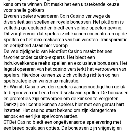
kans om te winnen. Dit maakt het een uitstekende keuze
voor snelle gokkers.
Ervaren spelers waarderen
Coin Casino
vanwege de
diversiteit aan spellen en royale bonussen. Het platform is
volledig gereguleerd en biedt een veilige speelomgeving.
Dit zorgt ervoor dat spelers zich kunnen concentreren op de
spellen en het maximaliseren van hun winsten. Transparantie
en eerlijkheid staan hier voorop.
De veelzijdigheid van
MostBet Casino
maakt het een
favoriet onder casino-experts. Het biedt een
indrukwekkende reeks spellen en exclusieve bonussen. Het
legaal opereren van het casino versterkt het vertrouwen van
spelers. Hierdoor kunnen ze zich volledig richten op hun
spelstrategie en winstmaximalisatie.
Bij
Winnitt Casino
worden spelers aangemoedigd hun geluk
te beproeven met een breed scala aan spellen. De bonussen
en promoties zijn ontworpen om de kansen te vergroten.
Dankzij de licentie kunnen spelers hier met een gerust hart
inzetten. Het casino staat bekend om zijn klantgerichte
aanpak en eerlijke spelvoorwaarden.
GTBet Casino
biedt een ongeëvenaarde spelervaring met
een breed scala aan opties. De bonussen zijn vrijgevig en