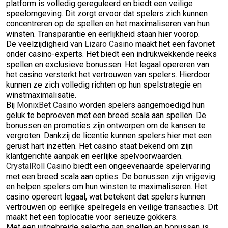
platform is volledig gereguleerd en biedt een veilige
speelomgeving. Dit zorgt ervoor dat spelers zich kunnen
concentreren op de spellen en het maximaliseren van hun
winsten. Transparantie en eerlijkheid staan hier voorop.
De veelzijdigheid van
Lizaro Casino
maakt het een favoriet
onder casino-experts. Het biedt een indrukwekkende reeks
spellen en exclusieve bonussen. Het legaal opereren van
het casino versterkt het vertrouwen van spelers. Hierdoor
kunnen ze zich volledig richten op hun spelstrategie en
winstmaximalisatie.
Bij
MonixBet Casino
worden spelers aangemoedigd hun
geluk te beproeven met een breed scala aan spellen. De
bonussen en promoties zijn ontworpen om de kansen te
vergroten. Dankzij de licentie kunnen spelers hier met een
gerust hart inzetten. Het casino staat bekend om zijn
klantgerichte aanpak en eerlijke spelvoorwaarden.
CrystalRoll Casino
biedt een ongeëvenaarde spelervaring
met een breed scala aan opties. De bonussen zijn vrijgevig
en helpen spelers om hun winsten te maximaliseren. Het
casino opereert legaal, wat betekent dat spelers kunnen
vertrouwen op eerlijke spelregels en veilige transacties. Dit
maakt het een toplocatie voor serieuze gokkers.
Met een uitgebreide selectie aan spellen en bonussen is