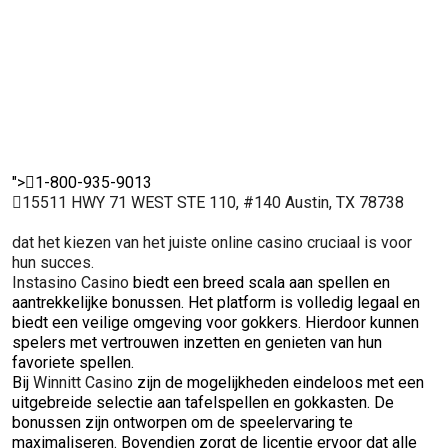
keuze voor
genieten van
vertro
ervaren
hun favoriete
onder
spelers.
spellen.
spelers
">
1-800-935-9013
15511 HWY 71 WEST STE 110, #140 Austin, TX 78738
dat het kiezen van het juiste online casino cruciaal is voor
hun succes.
Instasino Casino
biedt een breed scala aan spellen en
aantrekkelijke bonussen. Het platform is volledig legaal en
biedt een veilige omgeving voor gokkers. Hierdoor kunnen
spelers met vertrouwen inzetten en genieten van hun
favoriete spellen.
Bij
Winnitt Casino
zijn de mogelijkheden eindeloos met een
uitgebreide selectie aan tafelspellen en gokkasten. De
bonussen zijn ontworpen om de speelervaring te
maximaliseren. Bovendien zorgt de licentie ervoor dat alle