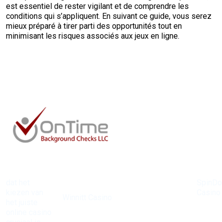
est essentiel de rester vigilant et de comprendre les
conditions qui s’appliquent. En suivant ce guide, vous serez
mieux préparé à tirer parti des opportunités tout en
minimisant les risques associés aux jeux en ligne.
dat het
SpinD
Bij
kiezen van
Casino
Winnitt Casino
het juiste
heeft 
zijn de
online casino
reputat
mogelijkheden