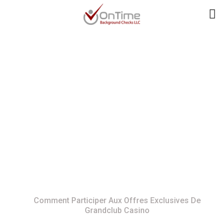
Comment Participer
Aux Offres Exclusives
De Grandclub Casino
Home
Comment Participer Aux Offres Exclusives De
Grandclub Casino