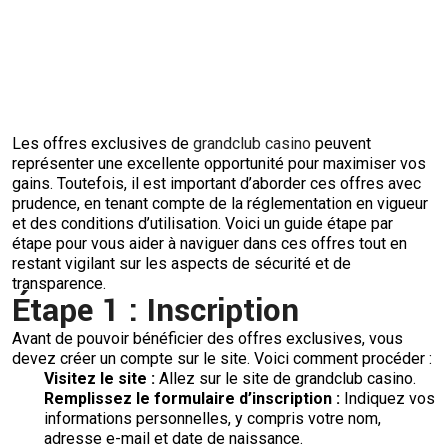
Les offres exclusives de
grandclub casino
peuvent
représenter une excellente opportunité pour maximiser vos
gains. Toutefois, il est important d’aborder ces offres avec
prudence, en tenant compte de la réglementation en vigueur
et des conditions d’utilisation. Voici un guide étape par
étape pour vous aider à naviguer dans ces offres tout en
restant vigilant sur les aspects de sécurité et de
transparence.
Étape 1 : Inscription
Avant de pouvoir bénéficier des offres exclusives, vous
devez créer un compte sur le site. Voici comment procéder :
Visitez le site :
Allez sur le site de grandclub casino.
Remplissez le formulaire d’inscription :
Indiquez vos
informations personnelles, y compris votre nom,
adresse e-mail et date de naissance.