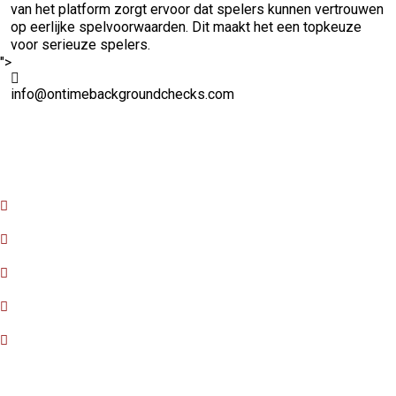
van het platform zorgt ervoor dat spelers kunnen vertrouwen
op eerlijke spelvoorwaarden. Dit maakt het een topkeuze
voor serieuze spelers.
">
info@ontimebackgroundchecks.com
Quick Links
Home
About Us
FAQ
Contact Us
Privacy Policy