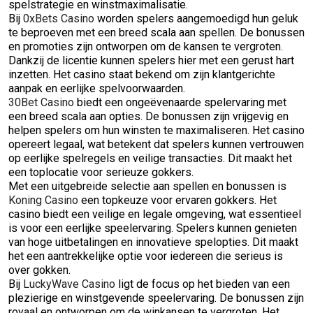
spelstrategie en winstmaximalisatie.
Bij
0xBets Casino
worden spelers aangemoedigd hun geluk
te beproeven met een breed scala aan spellen. De bonussen
en promoties zijn ontworpen om de kansen te vergroten.
Dankzij de licentie kunnen spelers hier met een gerust hart
inzetten. Het casino staat bekend om zijn klantgerichte
aanpak en eerlijke spelvoorwaarden.
30Bet Casino
biedt een ongeëvenaarde spelervaring met
een breed scala aan opties. De bonussen zijn vrijgevig en
helpen spelers om hun winsten te maximaliseren. Het casino
opereert legaal, wat betekent dat spelers kunnen vertrouwen
op eerlijke spelregels en veilige transacties. Dit maakt het
een toplocatie voor serieuze gokkers.
Met een uitgebreide selectie aan spellen en bonussen is
Koning Casino
een topkeuze voor ervaren gokkers. Het
casino biedt een veilige en legale omgeving, wat essentieel
is voor een eerlijke speelervaring. Spelers kunnen genieten
van hoge uitbetalingen en innovatieve spelopties. Dit maakt
het een aantrekkelijke optie voor iedereen die serieus is
over gokken.
Bij
LuckyWave Casino
ligt de focus op het bieden van een
plezierige en winstgevende speelervaring. De bonussen zijn
royaal en ontworpen om de winkansen te vergroten. Het