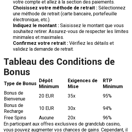
votre compte et allez à la section des paiements.
Choisissez votre méthode de retrait :
Sélectionnez
une méthode de retrait (carte bancaire, portefeuille
électronique, etc.).
Indiquez le montant :
Saisissez le montant que vous
souhaitez retirer. Assurez-vous de respecter les limites
minimales et maximales.
Confirmez votre retrait :
Vérifiez les détails et
validez la demande de retrait.
Tableau des Conditions de
Bonus
Dépôt
Exigences de
RTP
Type de Bonus
Minimum
Mise
Minimum
Bonus de
20 EUR
35x
95%
Bienvenue
Bonus de
10 EUR
30x
94%
Recharge
Free Spins
Aucune
20x
96%
En participant aux offres exclusives de grandclub casino,
vous pouvez augmenter vos chances de gains. Cependant, il