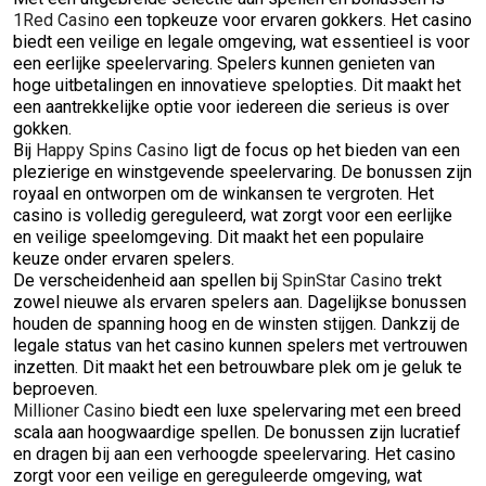
1Red Casino
een topkeuze voor ervaren gokkers. Het casino
biedt een veilige en legale omgeving, wat essentieel is voor
een eerlijke speelervaring. Spelers kunnen genieten van
hoge uitbetalingen en innovatieve spelopties. Dit maakt het
een aantrekkelijke optie voor iedereen die serieus is over
gokken.
Bij
Happy Spins Casino
ligt de focus op het bieden van een
plezierige en winstgevende speelervaring. De bonussen zijn
royaal en ontworpen om de winkansen te vergroten. Het
casino is volledig gereguleerd, wat zorgt voor een eerlijke
en veilige speelomgeving. Dit maakt het een populaire
keuze onder ervaren spelers.
De verscheidenheid aan spellen bij
SpinStar Casino
trekt
zowel nieuwe als ervaren spelers aan. Dagelijkse bonussen
houden de spanning hoog en de winsten stijgen. Dankzij de
legale status van het casino kunnen spelers met vertrouwen
inzetten. Dit maakt het een betrouwbare plek om je geluk te
beproeven.
Millioner Casino
biedt een luxe spelervaring met een breed
scala aan hoogwaardige spellen. De bonussen zijn lucratief
en dragen bij aan een verhoogde speelervaring. Het casino
zorgt voor een veilige en gereguleerde omgeving, wat