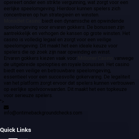
opereert onder een strikte vergunning, wat zorgt voor een
eerlijke speelomgeving. Hierdoor kunnen spelers zich
concentreren op hun strategieën en winsten.
MonixBet Casino
biedt een dynamische en opwindende
speelomgeving voor ervaren gokkers. De bonussen zijn
aantrekkelijk en verhogen de kansen op grote winsten. Het
casino is volledig legaal en zorgt voor een veilige
speelomgeving. Dit maakt het een ideale keuze voor
spelers die op zoek zijn naar opwinding en winst.
Ervaren gokkers kiezen vaak voor
Millioner Casino
vanwege
de uitgebreide spelopties en royale bonussen. Het casino
biedt een veilige en betrouwbare speelomgeving,
essentieel voor een succesvolle gokervaring. De legaliteit
van het platform zorgt ervoor dat spelers kunnen vertrouwen
op eerlijke spelvoorwaarden. Dit maakt het een topkeuze
voor serieuze spelers.
">
info@ontimebackgroundchecks.com
Quick Links