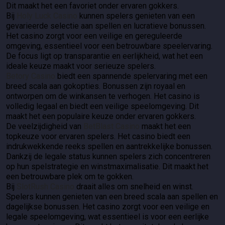
Dit maakt het een favoriet onder ervaren gokkers.
Bij
Holy Luck Casino
kunnen spelers genieten van een
gevarieerde selectie aan spellen en lucratieve bonussen.
Het casino zorgt voor een veilige en gereguleerde
omgeving, essentieel voor een betrouwbare speelervaring.
De focus ligt op transparantie en eerlijkheid, wat het een
ideale keuze maakt voor serieuze spelers.
Betory Casino
biedt een spannende spelervaring met een
breed scala aan gokopties. Bonussen zijn royaal en
ontworpen om de winkansen te verhogen. Het casino is
volledig legaal en biedt een veilige speelomgeving. Dit
maakt het een populaire keuze onder ervaren gokkers.
De veelzijdigheid van
BetBlast Casino
maakt het een
topkeuze voor ervaren spelers. Het casino biedt een
indrukwekkende reeks spellen en aantrekkelijke bonussen.
Dankzij de legale status kunnen spelers zich concentreren
op hun spelstrategie en winstmaximalisatie. Dit maakt het
een betrouwbare plek om te gokken.
Bij
SlotRush Casino
draait alles om snelheid en winst.
Spelers kunnen genieten van een breed scala aan spellen en
dagelijkse bonussen. Het casino zorgt voor een veilige en
legale speelomgeving, wat essentieel is voor een eerlijke