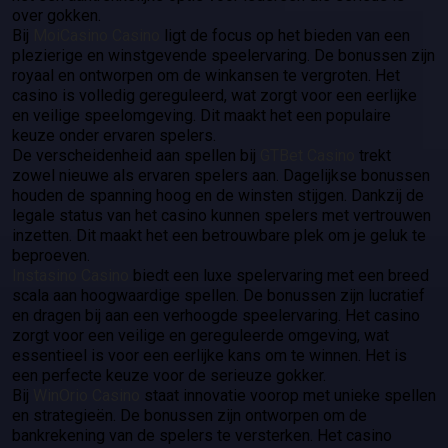
over gokken.
Bij
MoiCasino Casino
ligt de focus op het bieden van een
plezierige en winstgevende speelervaring. De bonussen zijn
royaal en ontworpen om de winkansen te vergroten. Het
casino is volledig gereguleerd, wat zorgt voor een eerlijke
en veilige speelomgeving. Dit maakt het een populaire
keuze onder ervaren spelers.
De verscheidenheid aan spellen bij
GTBet Casino
trekt
zowel nieuwe als ervaren spelers aan. Dagelijkse bonussen
houden de spanning hoog en de winsten stijgen. Dankzij de
legale status van het casino kunnen spelers met vertrouwen
inzetten. Dit maakt het een betrouwbare plek om je geluk te
beproeven.
Instasino Casino
biedt een luxe spelervaring met een breed
scala aan hoogwaardige spellen. De bonussen zijn lucratief
en dragen bij aan een verhoogde speelervaring. Het casino
zorgt voor een veilige en gereguleerde omgeving, wat
essentieel is voor een eerlijke kans om te winnen. Het is
een perfecte keuze voor de serieuze gokker.
Bij
WinOrio Casino
staat innovatie voorop met unieke spellen
en strategieën. De bonussen zijn ontworpen om de
bankrekening van de spelers te versterken. Het casino