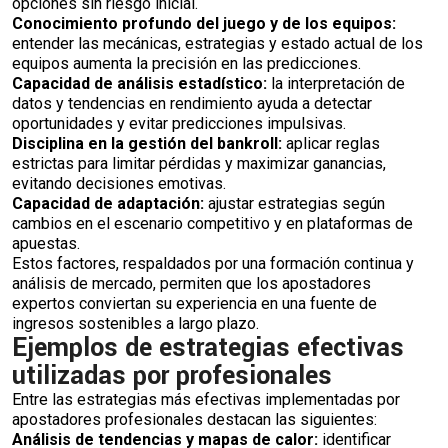
opciones sin riesgo inicial.
Conocimiento profundo del juego y de los equipos:
entender las mecánicas, estrategias y estado actual de los
equipos aumenta la precisión en las predicciones.
Capacidad de análisis estadístico:
la interpretación de
datos y tendencias en rendimiento ayuda a detectar
oportunidades y evitar predicciones impulsivas.
Disciplina en la gestión del bankroll:
aplicar reglas
estrictas para limitar pérdidas y maximizar ganancias,
evitando decisiones emotivas.
Capacidad de adaptación:
ajustar estrategias según
cambios en el escenario competitivo y en plataformas de
apuestas.
Estos factores, respaldados por una formación continua y
análisis de mercado, permiten que los apostadores
expertos conviertan su experiencia en una fuente de
ingresos sostenibles a largo plazo.
Ejemplos de estrategias efectivas
utilizadas por profesionales
Entre las estrategias más efectivas implementadas por
apostadores profesionales destacan las siguientes:
Análisis de tendencias y mapas de calor:
identificar