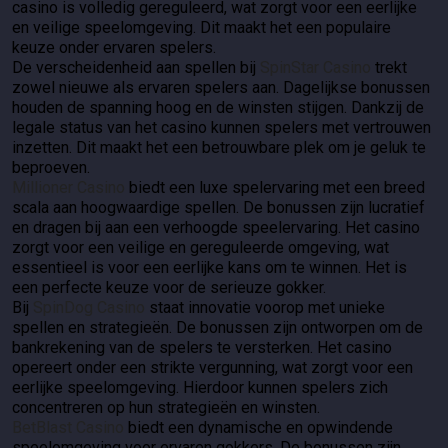
casino is volledig gereguleerd, wat zorgt voor een eerlijke
en veilige speelomgeving. Dit maakt het een populaire
keuze onder ervaren spelers.
De verscheidenheid aan spellen bij
SpinStar Casino
trekt
zowel nieuwe als ervaren spelers aan. Dagelijkse bonussen
houden de spanning hoog en de winsten stijgen. Dankzij de
legale status van het casino kunnen spelers met vertrouwen
inzetten. Dit maakt het een betrouwbare plek om je geluk te
beproeven.
Millioner Casino
biedt een luxe spelervaring met een breed
scala aan hoogwaardige spellen. De bonussen zijn lucratief
en dragen bij aan een verhoogde speelervaring. Het casino
zorgt voor een veilige en gereguleerde omgeving, wat
essentieel is voor een eerlijke kans om te winnen. Het is
een perfecte keuze voor de serieuze gokker.
Bij
SpinDog Casino
staat innovatie voorop met unieke
spellen en strategieën. De bonussen zijn ontworpen om de
bankrekening van de spelers te versterken. Het casino
opereert onder een strikte vergunning, wat zorgt voor een
eerlijke speelomgeving. Hierdoor kunnen spelers zich
concentreren op hun strategieën en winsten.
BetBlast Casino
biedt een dynamische en opwindende
speelomgeving voor ervaren gokkers. De bonussen zijn