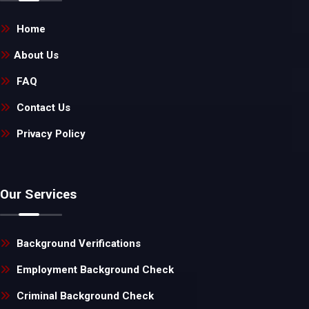
Home
About Us
FAQ
Contact Us
Privacy Policy
Our Services
Background Verifications
Employment Background Check
Criminal Background Check