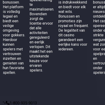
bonussen.
is indrukwekkend
bonuss
te
Het platform
en biedt voor elk
er altij
maximaliseren.
is volledig
wat wils.
nieuws
Bovendien
legaal en
Bonussen en
ontdek
zorgt de
biedt een
promoties zijn
Het ca
licentie ervoor
veilige
royaal en frequent.
operee
dat alle
omgeving
De legaliteit van
onder 
activiteiten
voor gokkers.
dit casino
strikte
gereguleerd
Hierdoor
garandeert een
vergunn
en eerlijk
kunnen
eerlijke kans voor
wat zo
verlopen. Dit
spelers met
iedereen.
voor ee
maakt het een
vertrouwen
spelpra
uitstekende
inzetten en
en
keuze voor
genieten van
vertro
ervaren
hun favoriete
onder
spelers.
spellen.
spelers
">
1-800-935-9013