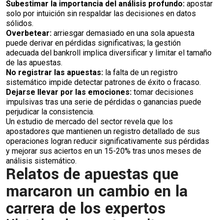
Subestimar la importancia del análisis profundo:
apostar
solo por intuición sin respaldar las decisiones en datos
sólidos.
Overbetear:
arriesgar demasiado en una sola apuesta
puede derivar en pérdidas significativas; la gestión
adecuada del bankroll implica diversificar y limitar el tamaño
de las apuestas.
No registrar las apuestas:
la falta de un registro
sistemático impide detectar patrones de éxito o fracaso.
Dejarse llevar por las emociones:
tomar decisiones
impulsivas tras una serie de pérdidas o ganancias puede
perjudicar la consistencia.
Un estudio de mercado del sector revela que los
apostadores que mantienen un registro detallado de sus
operaciones logran reducir significativamente sus pérdidas
y mejorar sus aciertos en un 15-20% tras unos meses de
análisis sistemático.
Relatos de apuestas que
marcaron un cambio en la
carrera de los expertos