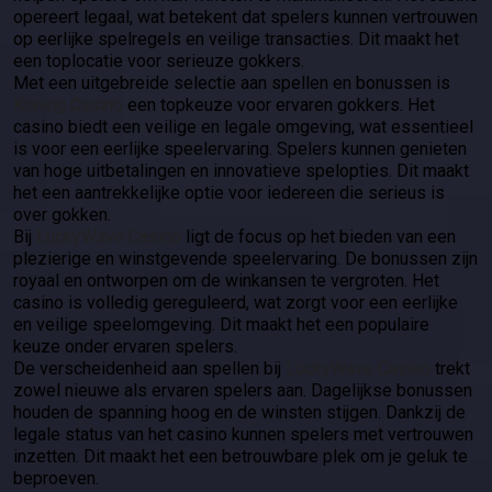
opereert legaal, wat betekent dat spelers kunnen vertrouwen
op eerlijke spelregels en veilige transacties. Dit maakt het
een toplocatie voor serieuze gokkers.
Met een uitgebreide selectie aan spellen en bonussen is
Koning Casino
een topkeuze voor ervaren gokkers. Het
casino biedt een veilige en legale omgeving, wat essentieel
is voor een eerlijke speelervaring. Spelers kunnen genieten
van hoge uitbetalingen en innovatieve spelopties. Dit maakt
het een aantrekkelijke optie voor iedereen die serieus is
over gokken.
Bij
LuckyWave Casino
ligt de focus op het bieden van een
plezierige en winstgevende speelervaring. De bonussen zijn
royaal en ontworpen om de winkansen te vergroten. Het
casino is volledig gereguleerd, wat zorgt voor een eerlijke
en veilige speelomgeving. Dit maakt het een populaire
keuze onder ervaren spelers.
De verscheidenheid aan spellen bij
LuckyWave Casino
trekt
zowel nieuwe als ervaren spelers aan. Dagelijkse bonussen
houden de spanning hoog en de winsten stijgen. Dankzij de
legale status van het casino kunnen spelers met vertrouwen
inzetten. Dit maakt het een betrouwbare plek om je geluk te
beproeven.