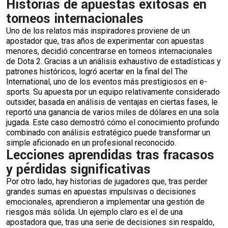
Historias de apuestas exitosas en
torneos internacionales
Uno de los relatos más inspiradores proviene de un
apostador que, tras años de experimentar con apuestas
menores, decidió concentrarse en torneos internacionales
de Dota 2. Gracias a un análisis exhaustivo de estadísticas y
patrones históricos, logró acertar en la final del The
International, uno de los eventos más prestigiosos en e-
sports. Su apuesta por un equipo relativamente considerado
outsider, basada en análisis de ventajas en ciertas fases, le
reportó una ganancia de varios miles de dólares en una sola
jugada. Este caso demostró cómo el conocimiento profundo
combinado con análisis estratégico puede transformar un
simple aficionado en un profesional reconocido.
Lecciones aprendidas tras fracasos
y pérdidas significativas
Por otro lado, hay historias de jugadores que, tras perder
grandes sumas en apuestas impulsivas o decisiones
emocionales, aprendieron a implementar una gestión de
riesgos más sólida. Un ejemplo claro es el de una
apostadora que, tras una serie de decisiones sin respaldo,