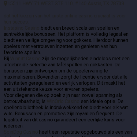
15511 HWY 71 WEST STE 110, #140 Austin, TX 78738
dat het kiezen van het juiste online casino cruciaal is voor
hun succes.
Instasino Casino
biedt een breed scala aan spellen en
aantrekkelijke bonussen. Het platform is volledig legaal en
biedt een veilige omgeving voor gokkers. Hierdoor kunnen
spelers met vertrouwen inzetten en genieten van hun
favoriete spellen.
Bij
Winnitt Casino
zijn de mogelijkheden eindeloos met een
uitgebreide selectie aan tafelspellen en gokkasten. De
bonussen zijn ontworpen om de speelervaring te
maximaliseren. Bovendien zorgt de licentie ervoor dat alle
activiteiten gereguleerd en eerlijk verlopen. Dit maakt het
een uitstekende keuze voor ervaren spelers.
Voor diegenen die op zoek zijn naar zowel spanning als
betrouwbaarheid, is
WinOrio Casino
een ideale optie. De
spellenbibliotheek is indrukwekkend en biedt voor elk wat
wils. Bonussen en promoties zijn royaal en frequent. De
legaliteit van dit casino garandeert een eerlijke kans voor
iedereen.
SpinDog Casino
heeft een reputatie opgebouwd als een van