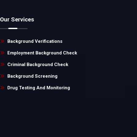
Our Services
Background Verifications
Employment Background Check
Criminal Background Check
Background Screening
Drug Testing And Monitoring