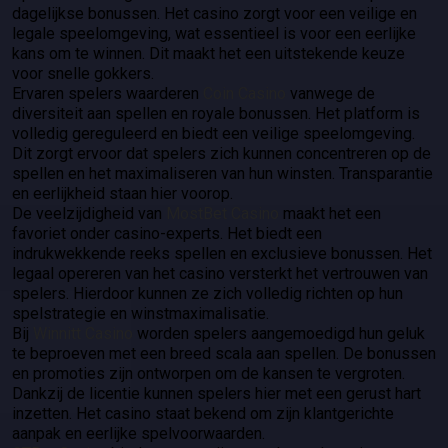
dagelijkse bonussen. Het casino zorgt voor een veilige en
legale speelomgeving, wat essentieel is voor een eerlijke
kans om te winnen. Dit maakt het een uitstekende keuze
voor snelle gokkers.
Ervaren spelers waarderen
Coin Casino
vanwege de
diversiteit aan spellen en royale bonussen. Het platform is
volledig gereguleerd en biedt een veilige speelomgeving.
Dit zorgt ervoor dat spelers zich kunnen concentreren op de
spellen en het maximaliseren van hun winsten. Transparantie
en eerlijkheid staan hier voorop.
De veelzijdigheid van
MostBet Casino
maakt het een
favoriet onder casino-experts. Het biedt een
indrukwekkende reeks spellen en exclusieve bonussen. Het
legaal opereren van het casino versterkt het vertrouwen van
spelers. Hierdoor kunnen ze zich volledig richten op hun
spelstrategie en winstmaximalisatie.
Bij
Winnitt Casino
worden spelers aangemoedigd hun geluk
te beproeven met een breed scala aan spellen. De bonussen
en promoties zijn ontworpen om de kansen te vergroten.
Dankzij de licentie kunnen spelers hier met een gerust hart
inzetten. Het casino staat bekend om zijn klantgerichte
aanpak en eerlijke spelvoorwaarden.