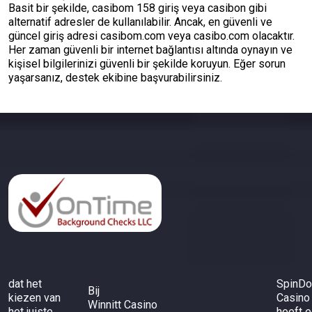
Basit bir şekilde, casibom 158 giriş veya casibon gibi
alternatif adresler de kullanılabilir. Ancak, en güvenli ve
güncel giriş adresi casibom.com veya casibo.com olacaktır.
Her zaman güvenli bir internet bağlantısı altında oynayın ve
kişisel bilgilerinizi güvenli bir şekilde koruyun. Eğer sorun
yaşarsanız, destek ekibine başvurabilirsiniz.
dat het
SpinD
Bij
kiezen van
Casino
Winnitt Casino
het juiste
heeft 