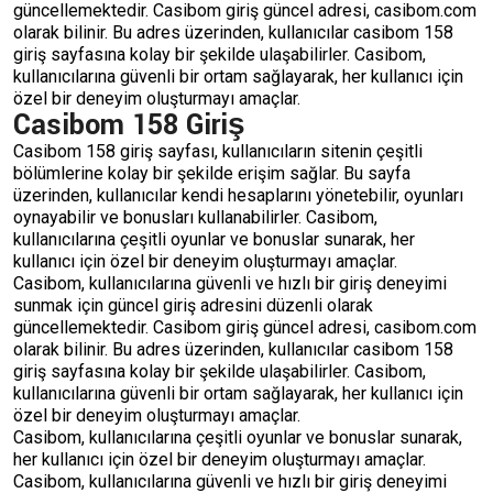
güncellemektedir. Casibom giriş güncel adresi, casibom.com
olarak bilinir. Bu adres üzerinden, kullanıcılar casibom 158
giriş sayfasına kolay bir şekilde ulaşabilirler. Casibom,
kullanıcılarına güvenli bir ortam sağlayarak, her kullanıcı için
özel bir deneyim oluşturmayı amaçlar.
Casibom 158 Giriş
Casibom 158 giriş sayfası, kullanıcıların sitenin çeşitli
bölümlerine kolay bir şekilde erişim sağlar. Bu sayfa
üzerinden, kullanıcılar kendi hesaplarını yönetebilir, oyunları
oynayabilir ve bonusları kullanabilirler. Casibom,
kullanıcılarına çeşitli oyunlar ve bonuslar sunarak, her
kullanıcı için özel bir deneyim oluşturmayı amaçlar.
Casibom, kullanıcılarına güvenli ve hızlı bir giriş deneyimi
sunmak için güncel giriş adresini düzenli olarak
güncellemektedir. Casibom giriş güncel adresi, casibom.com
olarak bilinir. Bu adres üzerinden, kullanıcılar casibom 158
giriş sayfasına kolay bir şekilde ulaşabilirler. Casibom,
kullanıcılarına güvenli bir ortam sağlayarak, her kullanıcı için
özel bir deneyim oluşturmayı amaçlar.
Casibom, kullanıcılarına çeşitli oyunlar ve bonuslar sunarak,
her kullanıcı için özel bir deneyim oluşturmayı amaçlar.
Casibom, kullanıcılarına güvenli ve hızlı bir giriş deneyimi