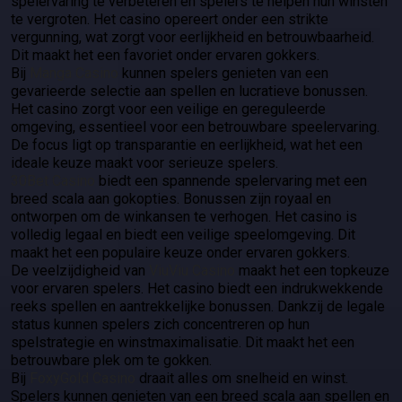
spelervaring te verbeteren en spelers te helpen hun winsten
te vergroten. Het casino opereert onder een strikte
vergunning, wat zorgt voor eerlijkheid en betrouwbaarheid.
Dit maakt het een favoriet onder ervaren gokkers.
Bij
Manga Casino
kunnen spelers genieten van een
gevarieerde selectie aan spellen en lucratieve bonussen.
Het casino zorgt voor een veilige en gereguleerde
omgeving, essentieel voor een betrouwbare speelervaring.
De focus ligt op transparantie en eerlijkheid, wat het een
ideale keuze maakt voor serieuze spelers.
30Bet Casino
biedt een spannende spelervaring met een
breed scala aan gokopties. Bonussen zijn royaal en
ontworpen om de winkansen te verhogen. Het casino is
volledig legaal en biedt een veilige speelomgeving. Dit
maakt het een populaire keuze onder ervaren gokkers.
De veelzijdigheid van
ViuViu Casino
maakt het een topkeuze
voor ervaren spelers. Het casino biedt een indrukwekkende
reeks spellen en aantrekkelijke bonussen. Dankzij de legale
status kunnen spelers zich concentreren op hun
spelstrategie en winstmaximalisatie. Dit maakt het een
betrouwbare plek om te gokken.
Bij
FoxyGold Casino
draait alles om snelheid en winst.
Spelers kunnen genieten van een breed scala aan spellen en