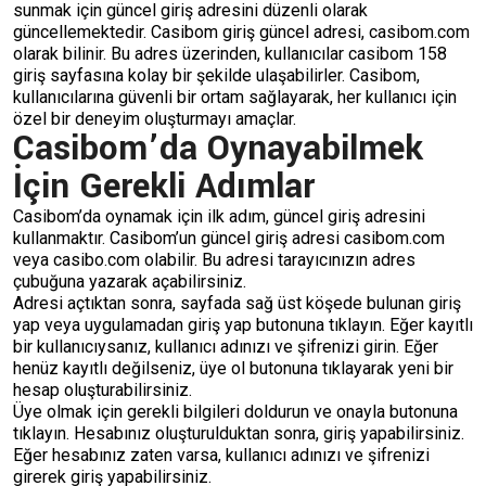
sunmak için güncel giriş adresini düzenli olarak
güncellemektedir. Casibom giriş güncel adresi, casibom.com
olarak bilinir. Bu adres üzerinden, kullanıcılar casibom 158
giriş sayfasına kolay bir şekilde ulaşabilirler. Casibom,
kullanıcılarına güvenli bir ortam sağlayarak, her kullanıcı için
özel bir deneyim oluşturmayı amaçlar.
Casibom’da Oynayabilmek
İçin Gerekli Adımlar
Casibom’da oynamak için ilk adım, güncel giriş adresini
kullanmaktır. Casibom’un güncel giriş adresi casibom.com
veya casibo.com olabilir. Bu adresi tarayıcınızın adres
çubuğuna yazarak açabilirsiniz.
Adresi açtıktan sonra, sayfada sağ üst köşede bulunan giriş
yap veya uygulamadan giriş yap butonuna tıklayın. Eğer kayıtlı
bir kullanıcıysanız, kullanıcı adınızı ve şifrenizi girin. Eğer
henüz kayıtlı değilseniz, üye ol butonuna tıklayarak yeni bir
hesap oluşturabilirsiniz.
Üye olmak için gerekli bilgileri doldurun ve onayla butonuna
tıklayın. Hesabınız oluşturulduktan sonra, giriş yapabilirsiniz.
Eğer hesabınız zaten varsa, kullanıcı adınızı ve şifrenizi
girerek giriş yapabilirsiniz.