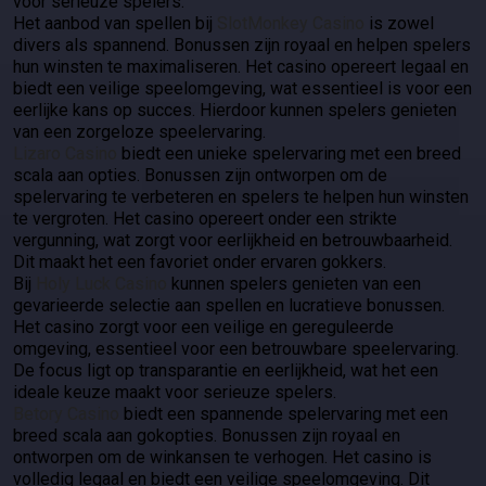
voor serieuze spelers.
Het aanbod van spellen bij
SlotMonkey Casino
is zowel
divers als spannend. Bonussen zijn royaal en helpen spelers
hun winsten te maximaliseren. Het casino opereert legaal en
biedt een veilige speelomgeving, wat essentieel is voor een
eerlijke kans op succes. Hierdoor kunnen spelers genieten
van een zorgeloze speelervaring.
Lizaro Casino
biedt een unieke spelervaring met een breed
scala aan opties. Bonussen zijn ontworpen om de
spelervaring te verbeteren en spelers te helpen hun winsten
te vergroten. Het casino opereert onder een strikte
vergunning, wat zorgt voor eerlijkheid en betrouwbaarheid.
Dit maakt het een favoriet onder ervaren gokkers.
Bij
Holy Luck Casino
kunnen spelers genieten van een
gevarieerde selectie aan spellen en lucratieve bonussen.
Het casino zorgt voor een veilige en gereguleerde
omgeving, essentieel voor een betrouwbare speelervaring.
De focus ligt op transparantie en eerlijkheid, wat het een
ideale keuze maakt voor serieuze spelers.
Betory Casino
biedt een spannende spelervaring met een
breed scala aan gokopties. Bonussen zijn royaal en
ontworpen om de winkansen te verhogen. Het casino is
volledig legaal en biedt een veilige speelomgeving. Dit