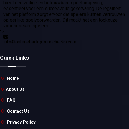
biedt een veilige en betrouwbare speelomgeving,
essentieel voor een succesvolle gokervaring. De legaliteit
van het platform zorgt ervoor dat spelers kunnen vertrouwen
op eerlijke spelvoorwaarden. Dit maakt het een topkeuze
voor serieuze spelers.
">
info@ontimebackgroundchecks.com
Quick Links
Home
About Us
FAQ
Contact Us
Privacy Policy