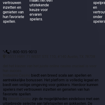
maakt het een
vertrouwen
spelpra
uitstekende
inzetten en
en
keuze voor
genieten van
vertro
ervaren
hun favoriete
onder
spelers.
spellen.
spelers
">
1-800-935-9013
15511 HWY 71 WEST STE 110, #140 Austin, TX 78738
dat het kiezen van het juiste online casino cruciaal is voor
hun succes.
Instasino Casino
biedt een breed scala aan spellen en
aantrekkelijke bonussen. Het platform is volledig legaal en
biedt een veilige omgeving voor gokkers. Hierdoor kunnen
spelers met vertrouwen inzetten en genieten van hun
favoriete spellen.
Bij
Winnitt Casino
zijn de mogelijkheden eindeloos met een
uitgebreide selectie aan tafelspellen en gokkasten. De