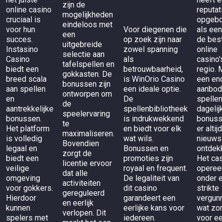
zijn de
online casino
reputat
mogelijkheden
cruciaal is
opgeb
eindeloos met
voor hun
Voor diegenen die
als een
een
succes.
op zoek zijn naar
de bes
uitgebreide
Instasino
zowel spanning
online
selectie aan
Casino
als
casino'
tafelspellen en
biedt een
betrouwbaarheid,
regio. 
gokkasten. De
breed scala
is
WinOrio Casino
een en
bonussen zijn
aan spellen
een ideale optie.
aanbod
ontworpen om
en
De
spelle
de
aantrekkelijke
spellenbibliotheek
dagelij
speelervaring
bonussen.
is indrukwekkend
bonuss
te
Het platform
en biedt voor elk
er altij
maximaliseren.
is volledig
wat wils.
nieuws
Bovendien
legaal en
Bonussen en
ontdek
zorgt de
biedt een
promoties zijn
Het ca
licentie ervoor
veilige
royaal en frequent.
operee
dat alle
omgeving
De legaliteit van
onder 
activiteiten
voor gokkers.
dit casino
strikte
gereguleerd
Hierdoor
garandeert een
vergunn
en eerlijk
kunnen
eerlijke kans voor
wat zo
verlopen. Dit
spelers met
iedereen.
voor ee