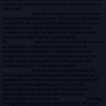
inzetten. Dit maakt het een betrouwbare plek om je geluk te
beproeven.
Instasino Casino
biedt een luxe spelervaring met een breed
scala aan hoogwaardige spellen. De bonussen zijn lucratief
en dragen bij aan een verhoogde speelervaring. Het casino
zorgt voor een veilige en gereguleerde omgeving, wat
essentieel is voor een eerlijke kans om te winnen. Het is
een perfecte keuze voor de serieuze gokker.
Bij
WinOrio Casino
staat innovatie voorop met unieke spellen
en strategieën. De bonussen zijn ontworpen om de
bankrekening van de spelers te versterken. Het casino
opereert onder een strikte vergunning, wat zorgt voor een
eerlijke speelomgeving. Hierdoor kunnen spelers zich
concentreren op hun strategieën en winsten.
MonixBet Casino
biedt een dynamische en opwindende
speelomgeving voor ervaren gokkers. De bonussen zijn
aantrekkelijk en verhogen de kansen op grote winsten. Het
casino is volledig legaal en zorgt voor een veilige
speelomgeving. Dit maakt het een ideale keuze voor
spelers die op zoek zijn naar opwinding en winst.
Ervaren gokkers kiezen vaak voor
Millioner Casino
vanwege
de uitgebreide spelopties en royale bonussen. Het casino