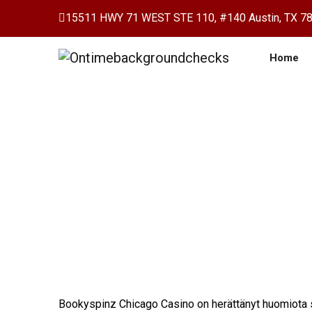
15511 HWY 71 WEST STE 110, #140 Austin, TX 7
Home
Bookyspinz C
Bookyspinz Chicago Casino on herättänyt huomiota s