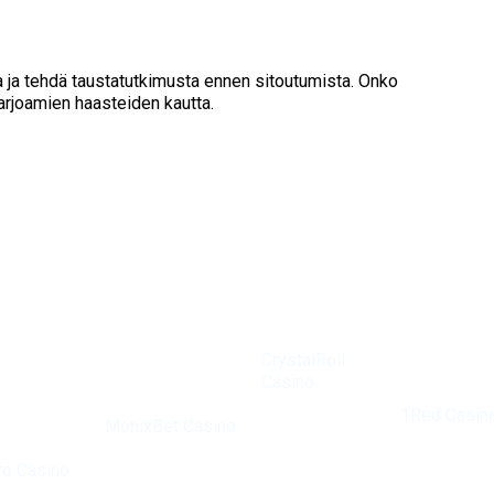
a ja tehdä taustatutkimusta ennen sitoutumista. Onko
tarjoamien haasteiden kautta.
Met een
uitgebreide
selectie aan
CrystalRoll
spellen en
Casino
bonussen i
Bij
biedt een
1Red Casin
MonixBet Casino
ongeëvenaarde
een topkeu
ijdigheid
worden spelers
spelervaring
voor ervare
ro Casino
aangemoedigd
met een breed
gokkers. He
t een
hun geluk te
scala aan