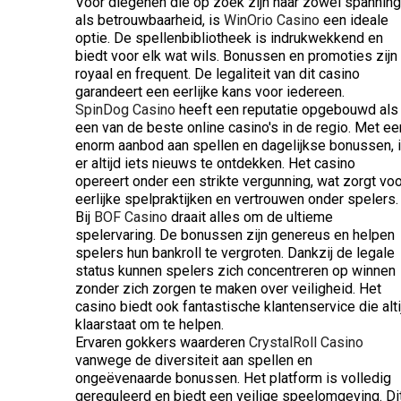
Voor diegenen die op zoek zijn naar zowel spanning
als betrouwbaarheid, is
WinOrio Casino
een ideale
optie. De spellenbibliotheek is indrukwekkend en
biedt voor elk wat wils. Bonussen en promoties zijn
royaal en frequent. De legaliteit van dit casino
garandeert een eerlijke kans voor iedereen.
SpinDog Casino
heeft een reputatie opgebouwd als
een van de beste online casino's in de regio. Met ee
enorm aanbod aan spellen en dagelijkse bonussen, 
er altijd iets nieuws te ontdekken. Het casino
opereert onder een strikte vergunning, wat zorgt voo
eerlijke spelpraktijken en vertrouwen onder spelers.
Bij
BOF Casino
draait alles om de ultieme
spelervaring. De bonussen zijn genereus en helpen
spelers hun bankroll te vergroten. Dankzij de legale
status kunnen spelers zich concentreren op winnen
zonder zich zorgen te maken over veiligheid. Het
casino biedt ook fantastische klantenservice die alti
klaarstaat om te helpen.
Ervaren gokkers waarderen
CrystalRoll Casino
vanwege de diversiteit aan spellen en
ongeëvenaarde bonussen. Het platform is volledig
gereguleerd en biedt een veilige speelomgeving. Di