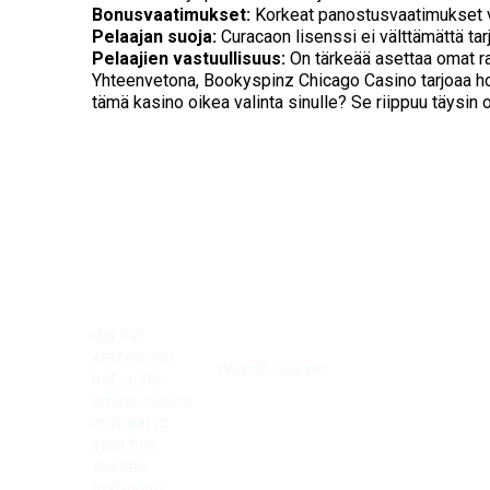
Bonusvaatimukset:
Korkeat panostusvaatimukset v
Pelaajan suoja:
Curacaon lisenssi ei välttämättä tar
Pelaajien vastuullisuus:
On tärkeää asettaa omat raja
Yhteenvetona, Bookyspinz Chicago Casino tarjoaa houk
tämä kasino oikea valinta sinulle? Se riippuu täysin 
dat het
Bij
kiezen van
Winnitt Casino
het juiste
zijn de
online casino
mogelijkheden
cruciaal is
eindeloos met
voor hun
Voor diegenen di
een
succes.
op zoek zijn naar
uitgebreide
Instasino
zowel spanning