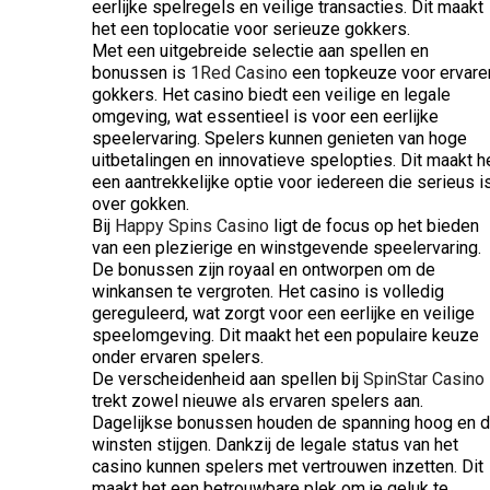
eerlijke spelregels en veilige transacties. Dit maakt
het een toplocatie voor serieuze gokkers.
Met een uitgebreide selectie aan spellen en
bonussen is
1Red Casino
een topkeuze voor ervare
gokkers. Het casino biedt een veilige en legale
omgeving, wat essentieel is voor een eerlijke
speelervaring. Spelers kunnen genieten van hoge
uitbetalingen en innovatieve spelopties. Dit maakt h
een aantrekkelijke optie voor iedereen die serieus i
over gokken.
Bij
Happy Spins Casino
ligt de focus op het bieden
van een plezierige en winstgevende speelervaring.
De bonussen zijn royaal en ontworpen om de
winkansen te vergroten. Het casino is volledig
gereguleerd, wat zorgt voor een eerlijke en veilige
speelomgeving. Dit maakt het een populaire keuze
onder ervaren spelers.
De verscheidenheid aan spellen bij
SpinStar Casino
trekt zowel nieuwe als ervaren spelers aan.
Dagelijkse bonussen houden de spanning hoog en 
winsten stijgen. Dankzij de legale status van het
casino kunnen spelers met vertrouwen inzetten. Dit
maakt het een betrouwbare plek om je geluk te