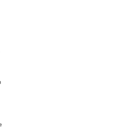
s
n
e