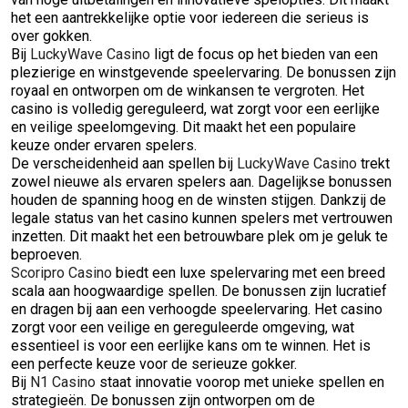
het een aantrekkelijke optie voor iedereen die serieus is
over gokken.
Bij
LuckyWave Casino
ligt de focus op het bieden van een
plezierige en winstgevende speelervaring. De bonussen zijn
royaal en ontworpen om de winkansen te vergroten. Het
casino is volledig gereguleerd, wat zorgt voor een eerlijke
en veilige speelomgeving. Dit maakt het een populaire
keuze onder ervaren spelers.
De verscheidenheid aan spellen bij
LuckyWave Casino
trekt
zowel nieuwe als ervaren spelers aan. Dagelijkse bonussen
houden de spanning hoog en de winsten stijgen. Dankzij de
legale status van het casino kunnen spelers met vertrouwen
inzetten. Dit maakt het een betrouwbare plek om je geluk te
beproeven.
Scoripro Casino
biedt een luxe spelervaring met een breed
scala aan hoogwaardige spellen. De bonussen zijn lucratief
en dragen bij aan een verhoogde speelervaring. Het casino
zorgt voor een veilige en gereguleerde omgeving, wat
essentieel is voor een eerlijke kans om te winnen. Het is
een perfecte keuze voor de serieuze gokker.
Bij
N1 Casino
staat innovatie voorop met unieke spellen en
strategieën. De bonussen zijn ontworpen om de