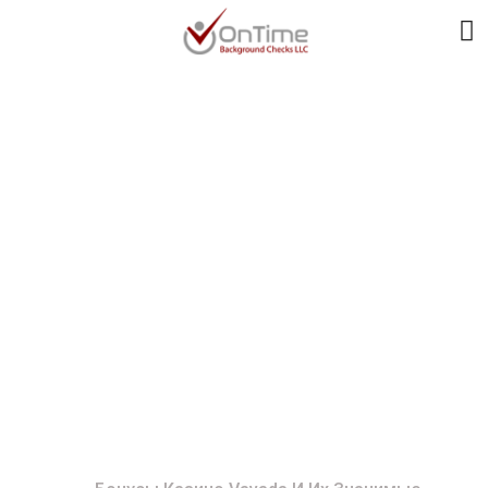
Бонусы Казино
Vavada И Их
Значимые
Преимущества
Home