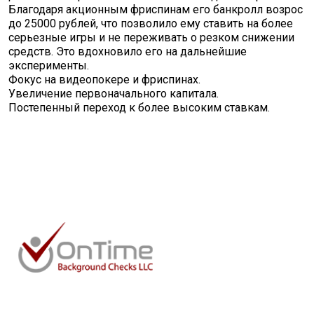
Благодаря акционным фриспинам его банкролл возрос
до 25000 рублей, что позволило ему ставить на более
серьезные игры и не переживать о резком снижении
средств. Это вдохновило его на дальнейшие
эксперименты.
Фокус на видеопокере и фриспинах.
Увеличение первоначального капитала.
Постепенный переход к более высоким ставкам.