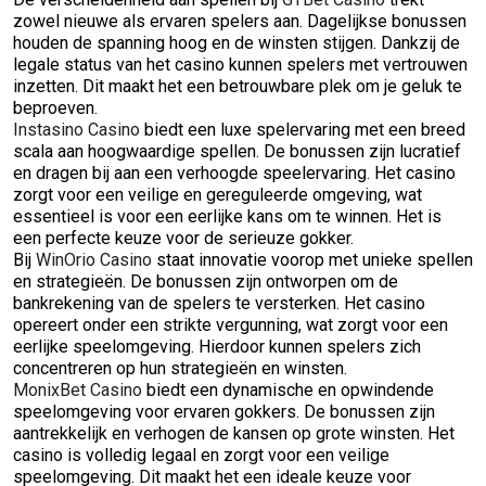
zowel nieuwe als ervaren spelers aan. Dagelijkse bonussen
houden de spanning hoog en de winsten stijgen. Dankzij de
legale status van het casino kunnen spelers met vertrouwen
inzetten. Dit maakt het een betrouwbare plek om je geluk te
beproeven.
Instasino Casino
biedt een luxe spelervaring met een breed
scala aan hoogwaardige spellen. De bonussen zijn lucratief
en dragen bij aan een verhoogde speelervaring. Het casino
zorgt voor een veilige en gereguleerde omgeving, wat
essentieel is voor een eerlijke kans om te winnen. Het is
een perfecte keuze voor de serieuze gokker.
Bij
WinOrio Casino
staat innovatie voorop met unieke spellen
en strategieën. De bonussen zijn ontworpen om de
bankrekening van de spelers te versterken. Het casino
opereert onder een strikte vergunning, wat zorgt voor een
eerlijke speelomgeving. Hierdoor kunnen spelers zich
concentreren op hun strategieën en winsten.
MonixBet Casino
biedt een dynamische en opwindende
speelomgeving voor ervaren gokkers. De bonussen zijn
aantrekkelijk en verhogen de kansen op grote winsten. Het
casino is volledig legaal en zorgt voor een veilige
speelomgeving. Dit maakt het een ideale keuze voor