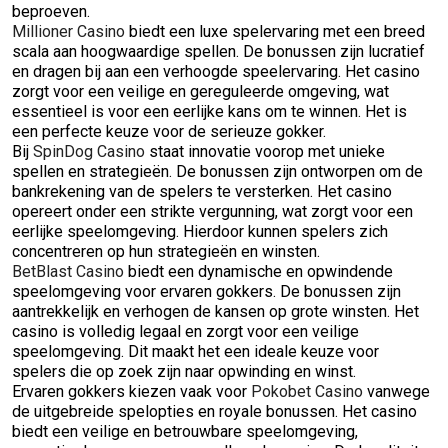
beproeven.
Millioner Casino
biedt een luxe spelervaring met een breed
scala aan hoogwaardige spellen. De bonussen zijn lucratief
en dragen bij aan een verhoogde speelervaring. Het casino
zorgt voor een veilige en gereguleerde omgeving, wat
essentieel is voor een eerlijke kans om te winnen. Het is
een perfecte keuze voor de serieuze gokker.
Bij
SpinDog Casino
staat innovatie voorop met unieke
spellen en strategieën. De bonussen zijn ontworpen om de
bankrekening van de spelers te versterken. Het casino
opereert onder een strikte vergunning, wat zorgt voor een
eerlijke speelomgeving. Hierdoor kunnen spelers zich
concentreren op hun strategieën en winsten.
BetBlast Casino
biedt een dynamische en opwindende
speelomgeving voor ervaren gokkers. De bonussen zijn
aantrekkelijk en verhogen de kansen op grote winsten. Het
casino is volledig legaal en zorgt voor een veilige
speelomgeving. Dit maakt het een ideale keuze voor
spelers die op zoek zijn naar opwinding en winst.
Ervaren gokkers kiezen vaak voor
Pokobet Casino
vanwege
de uitgebreide spelopties en royale bonussen. Het casino
biedt een veilige en betrouwbare speelomgeving,