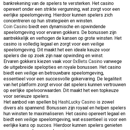
bankrekening van de spelers te versterken. Het casino
opereert onder een strikte vergunning, wat zorgt voor een
eerlijke speelomgeving. Hierdoor kunnen spelers zich
concentreren op hun strategieën en winsten.
Coin Casino
biedt een dynamische en opwindende
speelomgeving voor ervaren gokkers. De bonussen zijn
aantrekkelijk en verhogen de kansen op grote winsten. Het
casino is volledig legaal en zorgt voor een veilige
speelomgeving. Dit maakt het een ideale keuze voor
spelers die op zoek zijn naar opwinding en winst.
Ervaren gokkers kiezen vaak voor
0xBets Casino
vanwege
de uitgebreide spelopties en royale bonussen. Het casino
biedt een veilige en betrouwbare speelomgeving,
essentieel voor een succesvolle gokervaring. De legaliteit
van het platform zorgt ervoor dat spelers kunnen vertrouwen
op eerlijke spelvoorwaarden. Dit maakt het een topkeuze
voor serieuze spelers.
Het aanbod van spellen bij
HashLucky Casino
is zowel
divers als spannend. Bonussen zijn royaal en helpen spelers
hun winsten te maximaliseren. Het casino opereert legaal en
biedt een veilige speelomgeving, wat essentieel is voor een
eerlijke kans op succes. Hierdoor kunnen spelers genieten