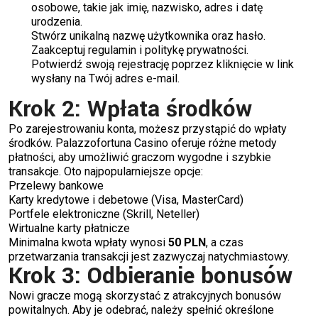
osobowe, takie jak imię, nazwisko, adres i datę
urodzenia.
Stwórz unikalną nazwę użytkownika oraz hasło.
Zaakceptuj regulamin i politykę prywatności.
Potwierdź swoją rejestrację poprzez kliknięcie w link
wysłany na Twój adres e-mail.
Krok 2: Wpłata środków
Po zarejestrowaniu konta, możesz przystąpić do wpłaty
środków. Palazzofortuna Casino oferuje różne metody
płatności, aby umożliwić graczom wygodne i szybkie
transakcje. Oto najpopularniejsze opcje:
Przelewy bankowe
Karty kredytowe i debetowe (Visa, MasterCard)
Portfele elektroniczne (Skrill, Neteller)
Wirtualne karty płatnicze
Minimalna kwota wpłaty wynosi
50 PLN
, a czas
przetwarzania transakcji jest zazwyczaj natychmiastowy.
Krok 3: Odbieranie bonusów
Nowi gracze mogą skorzystać z atrakcyjnych bonusów
powitalnych. Aby je odebrać, należy spełnić określone