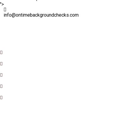
">
info@ontimebackgroundchecks.com
Quick Links
Home
About Us
FAQ
Contact Us
Privacy Policy
Our Services