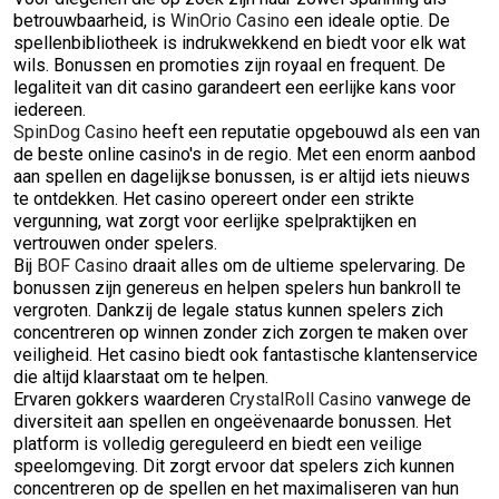
betrouwbaarheid, is
WinOrio Casino
een ideale optie. De
spellenbibliotheek is indrukwekkend en biedt voor elk wat
wils. Bonussen en promoties zijn royaal en frequent. De
legaliteit van dit casino garandeert een eerlijke kans voor
iedereen.
SpinDog Casino
heeft een reputatie opgebouwd als een van
de beste online casino's in de regio. Met een enorm aanbod
aan spellen en dagelijkse bonussen, is er altijd iets nieuws
te ontdekken. Het casino opereert onder een strikte
vergunning, wat zorgt voor eerlijke spelpraktijken en
vertrouwen onder spelers.
Bij
BOF Casino
draait alles om de ultieme spelervaring. De
bonussen zijn genereus en helpen spelers hun bankroll te
vergroten. Dankzij de legale status kunnen spelers zich
concentreren op winnen zonder zich zorgen te maken over
veiligheid. Het casino biedt ook fantastische klantenservice
die altijd klaarstaat om te helpen.
Ervaren gokkers waarderen
CrystalRoll Casino
vanwege de
diversiteit aan spellen en ongeëvenaarde bonussen. Het
platform is volledig gereguleerd en biedt een veilige
speelomgeving. Dit zorgt ervoor dat spelers zich kunnen
concentreren op de spellen en het maximaliseren van hun