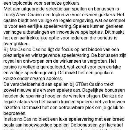
een toplocatie voor serieuze gokkers.
Met een uitgebreide selectie aan spellen en bonussen is
LuckyWave Casino
een topkeuze voor ervaren gokkers. Het
casino biedt een veilige en legale omgeving, wat essentieel
is voor een eerlijke speelervaring. Spelers kunnen genieten
van hoge uitbetalingen en innovatieve spelopties. Dit maakt
het een aantrekkelijke optie voor iedereen die serieus is
over gokken.
Bij
MoiCasino Casino
ligt de focus op het bieden van een
plezierige en winstgevende speelervaring. De bonussen zijn
royaal en ontworpen om de winkansen te vergroten. Het
casino is volledig gereguleerd, wat zorgt voor een eerlijke
en veilige speelomgeving. Dit maakt het een populaire
keuze onder ervaren spelers.
De verscheidenheid aan spellen bij
GTBet Casino
trekt
zowel nieuwe als ervaren spelers aan. Dagelijkse bonussen
houden de spanning hoog en de winsten stijgen. Dankzij de
legale status van het casino kunnen spelers met vertrouwen
inzetten. Dit maakt het een betrouwbare plek om je geluk te
beproeven.
Instasino Casino
biedt een luxe spelervaring met een breed
scala aan hoogwaardige spellen. De bonussen zijn lucratief