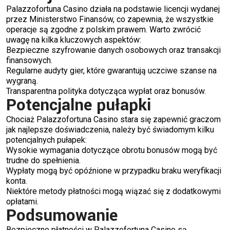
Palazzofortuna Casino działa na podstawie licencji wydanej
przez Ministerstwo Finansów, co zapewnia, że wszystkie
operacje są zgodne z polskim prawem. Warto zwrócić
uwagę na kilka kluczowych aspektów:
Bezpieczne szyfrowanie danych osobowych oraz transakcji
finansowych.
Regularne audyty gier, które gwarantują uczciwe szanse na
wygraną.
Transparentna polityka dotycząca wypłat oraz bonusów.
Potencjalne pułapki
Chociaż Palazzofortuna Casino stara się zapewnić graczom
jak najlepsze doświadczenia, należy być świadomym kilku
potencjalnych pułapek:
Wysokie wymagania dotyczące obrotu bonusów mogą być
trudne do spełnienia.
Wypłaty mogą być opóźnione w przypadku braku weryfikacji
konta.
Niektóre metody płatności mogą wiązać się z dodatkowymi
opłatami.
Podsumowanie
Bezpieczne płatności w Palazzofortuna Casino są