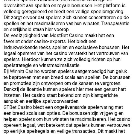
diversiteit aan spellen en royale bonussen. Het platform is
volledig gereguleerd en biedt een veilige speelomgeving.
Dit zorgt ervoor dat spelers zich kunnen concentreren op de
spellen en het maximaliseren van hun winsten. Transparantie
en eerlijkheid staan hier voorop.
De veelzijdigheid van
MostBet Casino
maakt het een
favoriet onder casino-experts. Het biedt een
indrukwekkende reeks spellen en exclusieve bonussen. Het
legaal opereren van het casino versterkt het vertrouwen van
spelers. Hierdoor kunnen ze zich volledig richten op hun
spelstrategie en winstmaximalisatie.
Bij
Winnitt Casino
worden spelers aangemoedigd hun geluk
te beproeven met een breed scala aan spellen. De bonussen
en promoties zijn ontworpen om de kansen te vergroten.
Dankzij de licentie kunnen spelers hier met een gerust hart
inzetten. Het casino staat bekend om zijn klantgerichte
aanpak en eerlijke spelvoorwaarden.
GTBet Casino
biedt een ongeëvenaarde spelervaring met
een breed scala aan opties. De bonussen zijn vrijgevig en
helpen spelers om hun winsten te maximaliseren. Het casino
opereert legaal, wat betekent dat spelers kunnen vertrouwen
op eerlijke spelregels en veilige transacties. Dit maakt het