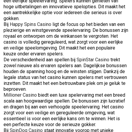
een eerlijke speelervaring. Spelers kunnen genieten van
hoge uitbetalingen en innovatieve spelopties. Dit maakt het
een aantrekkelijke optie voor iedereen die serieus is over
gokken.
Bij
Happy Spins Casino
ligt de focus op het bieden van een
plezierige en winstgevende speelervaring. De bonussen zijn
royaal en ontworpen om de winkansen te vergroten. Het
casino is volledig gereguleerd, wat zorgt voor een eerlijke
en veilige speelomgeving. Dit maakt het een populaire
keuze onder ervaren spelers.
De verscheidenheid aan spellen bij
SpinStar Casino
trekt
zowel nieuwe als ervaren spelers aan. Dagelijkse bonussen
houden de spanning hoog en de winsten stijgen. Dankzij de
legale status van het casino kunnen spelers met vertrouwen
inzetten. Dit maakt het een betrouwbare plek om je geluk te
beproeven.
Millioner Casino
biedt een luxe spelervaring met een breed
scala aan hoogwaardige spellen. De bonussen zijn lucratief
en dragen bij aan een verhoogde speelervaring. Het casino
zorgt voor een veilige en gereguleerde omgeving, wat
essentieel is voor een eerlijke kans om te winnen. Het is
een perfecte keuze voor de serieuze gokker.
Bij
SpinDog Casino
staat innovatie voorop met unieke