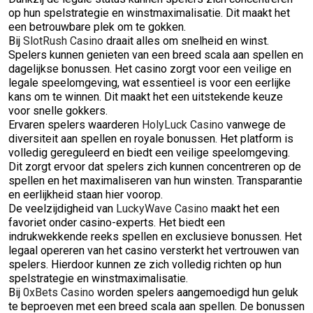
op hun spelstrategie en winstmaximalisatie. Dit maakt het
een betrouwbare plek om te gokken.
Bij
SlotRush Casino
draait alles om snelheid en winst.
Spelers kunnen genieten van een breed scala aan spellen en
dagelijkse bonussen. Het casino zorgt voor een veilige en
legale speelomgeving, wat essentieel is voor een eerlijke
kans om te winnen. Dit maakt het een uitstekende keuze
voor snelle gokkers.
Ervaren spelers waarderen
HolyLuck Casino
vanwege de
diversiteit aan spellen en royale bonussen. Het platform is
volledig gereguleerd en biedt een veilige speelomgeving.
Dit zorgt ervoor dat spelers zich kunnen concentreren op de
spellen en het maximaliseren van hun winsten. Transparantie
en eerlijkheid staan hier voorop.
De veelzijdigheid van
LuckyWave Casino
maakt het een
favoriet onder casino-experts. Het biedt een
indrukwekkende reeks spellen en exclusieve bonussen. Het
legaal opereren van het casino versterkt het vertrouwen van
spelers. Hierdoor kunnen ze zich volledig richten op hun
spelstrategie en winstmaximalisatie.
Bij
0xBets Casino
worden spelers aangemoedigd hun geluk
te beproeven met een breed scala aan spellen. De bonussen