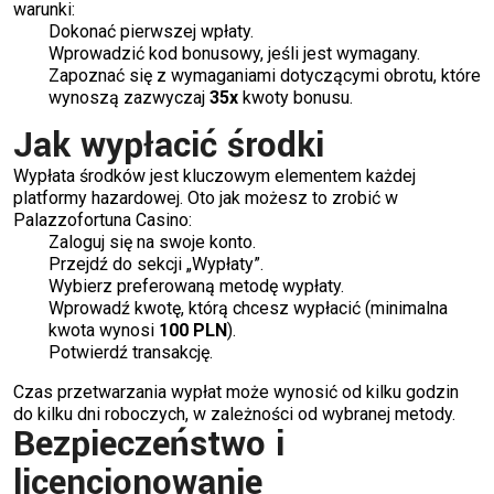
warunki:
Dokonać pierwszej wpłaty.
Wprowadzić kod bonusowy, jeśli jest wymagany.
Zapoznać się z wymaganiami dotyczącymi obrotu, które
wynoszą zazwyczaj
35x
kwoty bonusu.
Jak wypłacić środki
Wypłata środków jest kluczowym elementem każdej
platformy hazardowej. Oto jak możesz to zrobić w
Palazzofortuna Casino:
Zaloguj się na swoje konto.
Przejdź do sekcji „Wypłaty”.
Wybierz preferowaną metodę wypłaty.
Wprowadź kwotę, którą chcesz wypłacić (minimalna
kwota wynosi
100 PLN
).
Potwierdź transakcję.
Czas przetwarzania wypłat może wynosić od kilku godzin
do kilku dni roboczych, w zależności od wybranej metody.
Bezpieczeństwo i
licencjonowanie