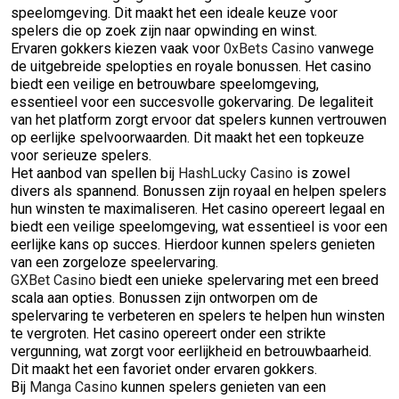
speelomgeving. Dit maakt het een ideale keuze voor
spelers die op zoek zijn naar opwinding en winst.
Ervaren gokkers kiezen vaak voor
0xBets Casino
vanwege
de uitgebreide spelopties en royale bonussen. Het casino
biedt een veilige en betrouwbare speelomgeving,
essentieel voor een succesvolle gokervaring. De legaliteit
van het platform zorgt ervoor dat spelers kunnen vertrouwen
op eerlijke spelvoorwaarden. Dit maakt het een topkeuze
voor serieuze spelers.
Het aanbod van spellen bij
HashLucky Casino
is zowel
divers als spannend. Bonussen zijn royaal en helpen spelers
hun winsten te maximaliseren. Het casino opereert legaal en
biedt een veilige speelomgeving, wat essentieel is voor een
eerlijke kans op succes. Hierdoor kunnen spelers genieten
van een zorgeloze speelervaring.
GXBet Casino
biedt een unieke spelervaring met een breed
scala aan opties. Bonussen zijn ontworpen om de
spelervaring te verbeteren en spelers te helpen hun winsten
te vergroten. Het casino opereert onder een strikte
vergunning, wat zorgt voor eerlijkheid en betrouwbaarheid.
Dit maakt het een favoriet onder ervaren gokkers.
Bij
Manga Casino
kunnen spelers genieten van een