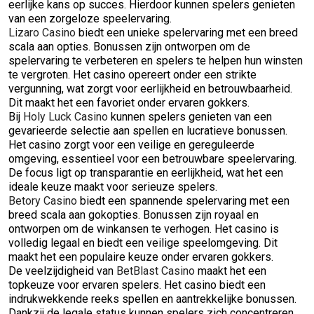
eerlijke kans op succes. Hierdoor kunnen spelers genieten
van een zorgeloze speelervaring.
Lizaro Casino
biedt een unieke spelervaring met een breed
scala aan opties. Bonussen zijn ontworpen om de
spelervaring te verbeteren en spelers te helpen hun winsten
te vergroten. Het casino opereert onder een strikte
vergunning, wat zorgt voor eerlijkheid en betrouwbaarheid.
Dit maakt het een favoriet onder ervaren gokkers.
Bij
Holy Luck Casino
kunnen spelers genieten van een
gevarieerde selectie aan spellen en lucratieve bonussen.
Het casino zorgt voor een veilige en gereguleerde
omgeving, essentieel voor een betrouwbare speelervaring.
De focus ligt op transparantie en eerlijkheid, wat het een
ideale keuze maakt voor serieuze spelers.
Betory Casino
biedt een spannende spelervaring met een
breed scala aan gokopties. Bonussen zijn royaal en
ontworpen om de winkansen te verhogen. Het casino is
volledig legaal en biedt een veilige speelomgeving. Dit
maakt het een populaire keuze onder ervaren gokkers.
De veelzijdigheid van
BetBlast Casino
maakt het een
topkeuze voor ervaren spelers. Het casino biedt een
indrukwekkende reeks spellen en aantrekkelijke bonussen.
Dankzij de legale status kunnen spelers zich concentreren