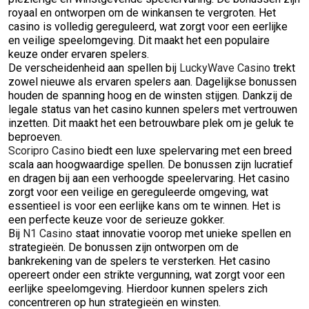
royaal en ontworpen om de winkansen te vergroten. Het
casino is volledig gereguleerd, wat zorgt voor een eerlijke
en veilige speelomgeving. Dit maakt het een populaire
keuze onder ervaren spelers.
De verscheidenheid aan spellen bij
LuckyWave Casino
trekt
zowel nieuwe als ervaren spelers aan. Dagelijkse bonussen
houden de spanning hoog en de winsten stijgen. Dankzij de
legale status van het casino kunnen spelers met vertrouwen
inzetten. Dit maakt het een betrouwbare plek om je geluk te
beproeven.
Scoripro Casino
biedt een luxe spelervaring met een breed
scala aan hoogwaardige spellen. De bonussen zijn lucratief
en dragen bij aan een verhoogde speelervaring. Het casino
zorgt voor een veilige en gereguleerde omgeving, wat
essentieel is voor een eerlijke kans om te winnen. Het is
een perfecte keuze voor de serieuze gokker.
Bij
N1 Casino
staat innovatie voorop met unieke spellen en
strategieën. De bonussen zijn ontworpen om de
bankrekening van de spelers te versterken. Het casino
opereert onder een strikte vergunning, wat zorgt voor een
eerlijke speelomgeving. Hierdoor kunnen spelers zich
concentreren op hun strategieën en winsten.