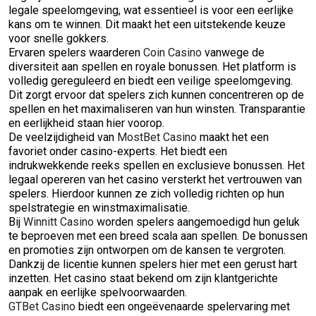
legale speelomgeving, wat essentieel is voor een eerlijke
kans om te winnen. Dit maakt het een uitstekende keuze
voor snelle gokkers.
Ervaren spelers waarderen
Coin Casino
vanwege de
diversiteit aan spellen en royale bonussen. Het platform is
volledig gereguleerd en biedt een veilige speelomgeving.
Dit zorgt ervoor dat spelers zich kunnen concentreren op de
spellen en het maximaliseren van hun winsten. Transparantie
en eerlijkheid staan hier voorop.
De veelzijdigheid van
MostBet Casino
maakt het een
favoriet onder casino-experts. Het biedt een
indrukwekkende reeks spellen en exclusieve bonussen. Het
legaal opereren van het casino versterkt het vertrouwen van
spelers. Hierdoor kunnen ze zich volledig richten op hun
spelstrategie en winstmaximalisatie.
Bij
Winnitt Casino
worden spelers aangemoedigd hun geluk
te beproeven met een breed scala aan spellen. De bonussen
en promoties zijn ontworpen om de kansen te vergroten.
Dankzij de licentie kunnen spelers hier met een gerust hart
inzetten. Het casino staat bekend om zijn klantgerichte
aanpak en eerlijke spelvoorwaarden.
GTBet Casino
biedt een ongeëvenaarde spelervaring met