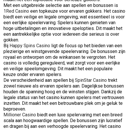
Met een uitgebreide selectie aan spellen en bonussen is
1Red Casino
een topkeuze voor ervaren gokkers. Het casino
biedt een veilige en legale omgeving, wat essentieel is voor
een eerlijke speelervaring. Spelers kunnen genieten van
hoge uitbetalingen en innovatieve spelopties. Dit maakt het
een aantrekkelijke optie voor iedereen die serieus is over
gokken.
Bij
Happy Spins Casino
ligt de focus op het bieden van een
plezierige en winstgevende speelervaring. De bonussen zijn
royaal en ontworpen om de winkansen te vergroten. Het
casino is volledig gereguleerd, wat zorgt voor een eerlijke
en veilige speelomgeving. Dit maakt het een populaire
keuze onder ervaren spelers.
De verscheidenheid aan spellen bij
SpinStar Casino
trekt
zowel nieuwe als ervaren spelers aan. Dagelijkse bonussen
houden de spanning hoog en de winsten stijgen. Dankzij de
legale status van het casino kunnen spelers met vertrouwen
inzetten. Dit maakt het een betrouwbare plek om je geluk te
beproeven.
Millioner Casino
biedt een luxe spelervaring met een breed
scala aan hoogwaardige spellen. De bonussen zijn lucratief
en dragen bij aan een verhoogde speelervaring. Het casino