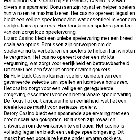
Het aanbod van spellen bij
SlotMonkey Casino
is zowel
divers als spannend. Bonussen zijn royaal en helpen spelers
hun winsten te maximaliseren. Het casino opereert legaal en
biedt een veilige speelomgeving, wat essentieel is voor een
eerlijke kans op succes. Hierdoor kunnen spelers genieten
van een zorgeloze speelervaring.
Lizaro Casino
biedt een unieke spelervaring met een breed
scala aan opties. Bonussen zijn ontworpen om de
spelervaring te verbeteren en spelers te helpen hun winsten
te vergroten. Het casino opereert onder een strikte
vergunning, wat zorgt voor eerlijkheid en betrouwbaarheid.
Dit maakt het een favoriet onder ervaren gokkers.
Bij
Holy Luck Casino
kunnen spelers genieten van een
gevarieerde selectie aan spellen en lucratieve bonussen.
Het casino zorgt voor een veilige en gereguleerde
omgeving, essentieel voor een betrouwbare speelervaring.
De focus ligt op transparantie en eerlijkheid, wat het een
ideale keuze maakt voor serieuze spelers.
Betory Casino
biedt een spannende spelervaring met een
breed scala aan gokopties. Bonussen zijn royaal en
ontworpen om de winkansen te verhogen. Het casino is
volledig legaal en biedt een veilige speelomgeving. Dit
maakt het een populaire keuze onder ervaren gokkers.