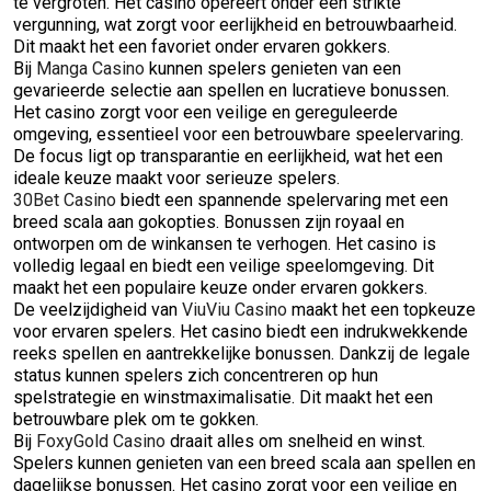
te vergroten. Het casino opereert onder een strikte
vergunning, wat zorgt voor eerlijkheid en betrouwbaarheid.
Dit maakt het een favoriet onder ervaren gokkers.
Bij
Manga Casino
kunnen spelers genieten van een
gevarieerde selectie aan spellen en lucratieve bonussen.
Het casino zorgt voor een veilige en gereguleerde
omgeving, essentieel voor een betrouwbare speelervaring.
De focus ligt op transparantie en eerlijkheid, wat het een
ideale keuze maakt voor serieuze spelers.
30Bet Casino
biedt een spannende spelervaring met een
breed scala aan gokopties. Bonussen zijn royaal en
ontworpen om de winkansen te verhogen. Het casino is
volledig legaal en biedt een veilige speelomgeving. Dit
maakt het een populaire keuze onder ervaren gokkers.
De veelzijdigheid van
ViuViu Casino
maakt het een topkeuze
voor ervaren spelers. Het casino biedt een indrukwekkende
reeks spellen en aantrekkelijke bonussen. Dankzij de legale
status kunnen spelers zich concentreren op hun
spelstrategie en winstmaximalisatie. Dit maakt het een
betrouwbare plek om te gokken.
Bij
FoxyGold Casino
draait alles om snelheid en winst.
Spelers kunnen genieten van een breed scala aan spellen en
dagelijkse bonussen. Het casino zorgt voor een veilige en