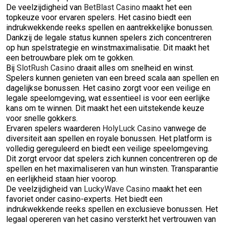
De veelzijdigheid van
BetBlast Casino
maakt het een
topkeuze voor ervaren spelers. Het casino biedt een
indrukwekkende reeks spellen en aantrekkelijke bonussen.
Dankzij de legale status kunnen spelers zich concentreren
op hun spelstrategie en winstmaximalisatie. Dit maakt het
een betrouwbare plek om te gokken.
Bij
SlotRush Casino
draait alles om snelheid en winst.
Spelers kunnen genieten van een breed scala aan spellen en
dagelijkse bonussen. Het casino zorgt voor een veilige en
legale speelomgeving, wat essentieel is voor een eerlijke
kans om te winnen. Dit maakt het een uitstekende keuze
voor snelle gokkers.
Ervaren spelers waarderen
HolyLuck Casino
vanwege de
diversiteit aan spellen en royale bonussen. Het platform is
volledig gereguleerd en biedt een veilige speelomgeving.
Dit zorgt ervoor dat spelers zich kunnen concentreren op de
spellen en het maximaliseren van hun winsten. Transparantie
en eerlijkheid staan hier voorop.
De veelzijdigheid van
LuckyWave Casino
maakt het een
favoriet onder casino-experts. Het biedt een
indrukwekkende reeks spellen en exclusieve bonussen. Het
legaal opereren van het casino versterkt het vertrouwen van