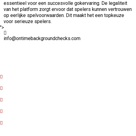
essentieel voor een succesvolle gokervaring. De legaliteit
van het platform zorgt ervoor dat spelers kunnen vertrouwen
op eerlijke spelvoorwaarden. Dit maakt het een topkeuze
voor serieuze spelers.
">
info@ontimebackgroundchecks.com
Quick Links
Home
About Us
FAQ
Contact Us
Privacy Policy