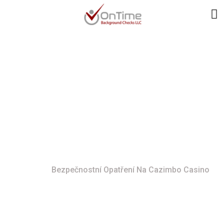
Bezpečnostní Opatření
Na Cazimbo Casino
Home
Bezpečnostní Opatření Na Cazimbo Casino