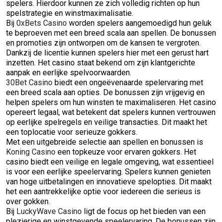
spelers. Hierdoor kunnen ze zich volledig richten op hun
spelstrategie en winstmaximalisatie.
Bij
0xBets Casino
worden spelers aangemoedigd hun geluk
te beproeven met een breed scala aan spellen. De bonussen
en promoties zijn ontworpen om de kansen te vergroten.
Dankzij de licentie kunnen spelers hier met een gerust hart
inzetten. Het casino staat bekend om zijn klantgerichte
aanpak en eerlijke spelvoorwaarden.
30Bet Casino
biedt een ongeëvenaarde spelervaring met
een breed scala aan opties. De bonussen zijn vrijgevig en
helpen spelers om hun winsten te maximaliseren. Het casino
opereert legaal, wat betekent dat spelers kunnen vertrouwen
op eerlijke spelregels en veilige transacties. Dit maakt het
een toplocatie voor serieuze gokkers.
Met een uitgebreide selectie aan spellen en bonussen is
Koning Casino
een topkeuze voor ervaren gokkers. Het
casino biedt een veilige en legale omgeving, wat essentieel
is voor een eerlijke speelervaring. Spelers kunnen genieten
van hoge uitbetalingen en innovatieve spelopties. Dit maakt
het een aantrekkelijke optie voor iedereen die serieus is
over gokken.
Bij
LuckyWave Casino
ligt de focus op het bieden van een
plezierige en winstgevende speelervaring. De bonussen zijn