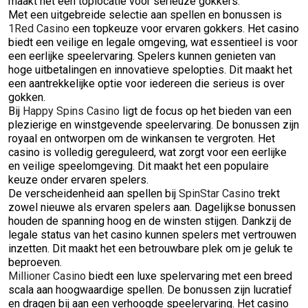
maakt het een toplocatie voor serieuze gokkers.
Met een uitgebreide selectie aan spellen en bonussen is
1Red Casino
een topkeuze voor ervaren gokkers. Het casino
biedt een veilige en legale omgeving, wat essentieel is voor
een eerlijke speelervaring. Spelers kunnen genieten van
hoge uitbetalingen en innovatieve spelopties. Dit maakt het
een aantrekkelijke optie voor iedereen die serieus is over
gokken.
Bij
Happy Spins Casino
ligt de focus op het bieden van een
plezierige en winstgevende speelervaring. De bonussen zijn
royaal en ontworpen om de winkansen te vergroten. Het
casino is volledig gereguleerd, wat zorgt voor een eerlijke
en veilige speelomgeving. Dit maakt het een populaire
keuze onder ervaren spelers.
De verscheidenheid aan spellen bij
SpinStar Casino
trekt
zowel nieuwe als ervaren spelers aan. Dagelijkse bonussen
houden de spanning hoog en de winsten stijgen. Dankzij de
legale status van het casino kunnen spelers met vertrouwen
inzetten. Dit maakt het een betrouwbare plek om je geluk te
beproeven.
Millioner Casino
biedt een luxe spelervaring met een breed
scala aan hoogwaardige spellen. De bonussen zijn lucratief
en dragen bij aan een verhoogde speelervaring. Het casino