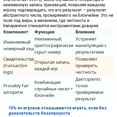
неизменную запись транзакций, позволяя каждому
игроку подтверждать, что его результат — результат
абстрактного числа, проверяемого на блокчейне. Это не
поле под веры, а механизм, где честность и
transparence становятся инструментами доверия.
Компонент
Функция
Влияние
Неизменный,
Устраняет
Изменяемый
криптографически
манипуляции с
номерный хэш
скрыт номер
результатами
Свидетельства
Позволяет
Открытая запись
(transaction
проверять
каждой игр
logs)
честность
Даетcipients
Комбинация
Provably Fair
точно
случайных чисел +
алгоритм
проверяемое
блокчейн
результат
15% из игроков отказываются играть, если без
доказательств безопасности