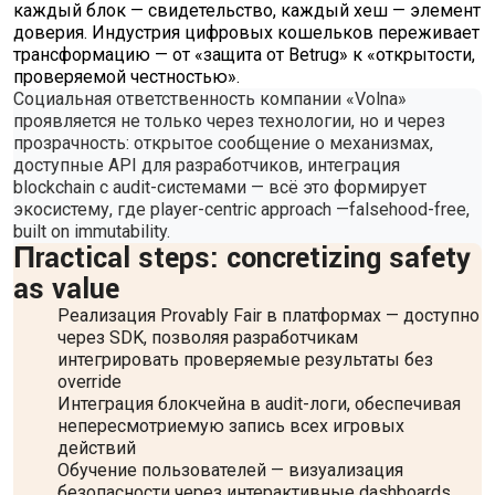
каждый блок — свидетельство, каждый хеш — элемент
доверия. Индустрия цифровых кошельков переживает
трансформацию — от «защита от Betrug» к «открытости,
проверяемой честностью».
Социальная ответственность компании «Volna»
проявляется не только через технологии, но и через
прозрачность: открытое сообщение о механизмах,
доступные API для разработчиков, интеграция
blockchain с audit-системами — всё это формирует
экосистему, где player-centric approach —falsehood-free,
built on immutability.
Пractical steps: concretizing safety
as value
Реализация Provably Fair в платформах — доступно
через SDK, позволяя разработчикам
интегрировать проверяемые результаты без
override
Интеграция блокчейна в audit-логи, обеспечивая
непересмотриемую запись всех игровых
действий
Обучение пользователей — визуализация
безопасности через интерактивные dashboards,