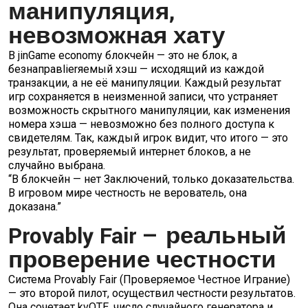
манипуляция,
невозможная хату
В jinGame economy блокчейн — это не блок, а
безнаправlierяемый хэш — исходящий из каждой
транзакции, а не её манипуляции. Каждый результат
игр сохраняется в неизменной записи, что устраняет
возможность скрытного манипуляции, как изменения
номера хэша — невозможно без полного доступа к
свидетелям. Так, каждый игрок видит, что итого — это
результат, проверяемый интернет блоков, а не
случайно выбрана.
“В блокчейн — нет Заключений, только доказательства.
В игровом мире честность не верователь, она
доказана.”
Provably Fair — реальный
проверение честности
Система Provably Fair (Проверяемое Честное Играние)
— это второй пилот, осуществил честности результатов.
Она сочетает kvOTE, число случайного генератора и