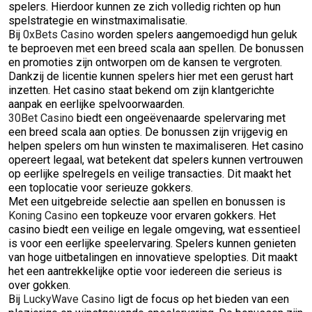
spelers. Hierdoor kunnen ze zich volledig richten op hun
spelstrategie en winstmaximalisatie.
Bij
0xBets Casino
worden spelers aangemoedigd hun geluk
te beproeven met een breed scala aan spellen. De bonussen
en promoties zijn ontworpen om de kansen te vergroten.
Dankzij de licentie kunnen spelers hier met een gerust hart
inzetten. Het casino staat bekend om zijn klantgerichte
aanpak en eerlijke spelvoorwaarden.
30Bet Casino
biedt een ongeëvenaarde spelervaring met
een breed scala aan opties. De bonussen zijn vrijgevig en
helpen spelers om hun winsten te maximaliseren. Het casino
opereert legaal, wat betekent dat spelers kunnen vertrouwen
op eerlijke spelregels en veilige transacties. Dit maakt het
een toplocatie voor serieuze gokkers.
Met een uitgebreide selectie aan spellen en bonussen is
Koning Casino
een topkeuze voor ervaren gokkers. Het
casino biedt een veilige en legale omgeving, wat essentieel
is voor een eerlijke speelervaring. Spelers kunnen genieten
van hoge uitbetalingen en innovatieve spelopties. Dit maakt
het een aantrekkelijke optie voor iedereen die serieus is
over gokken.
Bij
LuckyWave Casino
ligt de focus op het bieden van een