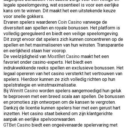
legale speelomgeving, wat essentieel is voor een eerlijke
kans om te winnen. Dit maakt het een uitstekende keuze
voor snelle gokkers.
Ervaren spelers waarderen
Coin Casino
vanwege de
diversiteit aan spellen en royale bonussen. Het platform is
volledig gereguleerd en biedt een veilige speelomgeving.
Dit zorgt ervoor dat spelers zich kunnen concentreren op de
spellen en het maximaliseren van hun winsten. Transparantie
en eerlijkheid staan hier voorop.
De veelzijdigheid van
MostBet Casino
maakt het een
favoriet onder casino-experts. Het biedt een
indrukwekkende reeks spellen en exclusieve bonussen. Het
legaal opereren van het casino versterkt het vertrouwen van
spelers. Hierdoor kunnen ze zich volledig richten op hun
spelstrategie en winstmaximalisatie.
Bij
Winnitt Casino
worden spelers aangemoedigd hun geluk
te beproeven met een breed scala aan spellen. De bonussen
en promoties zijn ontworpen om de kansen te vergroten.
Dankzij de licentie kunnen spelers hier met een gerust hart
inzetten. Het casino staat bekend om zijn klantgerichte
aanpak en eerlijke spelvoorwaarden.
GTBet Casino
biedt een ongeëvenaarde spelervaring met