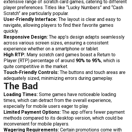
extensive range of scratch card games, catering to different
player preferences. Titles like “Lucky Numbers” and “Cash
Scratch” are particularly popular.
User-Friendly Interface:
The layout is clear and easy to
navigate, allowing players to find their favorite games
quickly.
Responsive Design:
The app’s design adapts seamlessly
across various screen sizes, ensuring a consistent
experience whether on a smartphone or tablet.
High RTP:
Many scratch card games boast a Return to
Player (RTP) percentage of around
90% to 95%
, which is
quite competitive in the market.
Touch-Friendly Controls:
The buttons and touch areas are
adequately sized, minimizing errors during gameplay.
The Bad
Loading Times:
Some games have noticeable loading
times, which can detract from the overall experience,
especially for mobile users eager to play.
Limited Payment Options:
The app offers fewer payment
methods compared to its desktop version, which could be
inconvenient for mobile players.
Wagering Requirements:
Certain promotions come with