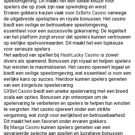
speelomgeving. Dit maakt het een ideale keuze voor
spelers die op zoek zijn naar opwinding en winst.
Ervaren gokkers kiezen vaak voor
0xBets Casino
vanwege
de uitgebreide spelopties en royale bonussen. Het casino
biedt een veilige en betrouwbare speelomgeving,
essentieel voor een succesvolle gokervaring. De legaliteit
van het platform zorgt ervoor dat spelers kunnen vertrouwen
op eerlijke spelvoorwaarden. Dit maakt het een topkeuze
voor serieuze spelers.
Het aanbod van spellen bij
HashLucky Casino
is zowel
divers als spannend. Bonussen zijn royaal en helpen spelers
hun winsten te maximaliseren. Het casino opereert legaal en
biedt een veilige speelomgeving, wat essentieel is voor een
eerlijke kans op succes. Hierdoor kunnen spelers genieten
van een zorgeloze speelervaring.
GXBet Casino
biedt een unieke spelervaring met een breed
scala aan opties. Bonussen zijn ontworpen om de
spelervaring te verbeteren en spelers te helpen hun winsten
te vergroten. Het casino opereert onder een strikte
vergunning, wat zorgt voor eerlijkheid en betrouwbaarheid.
Dit maakt het een favoriet onder ervaren gokkers.
Bij
Manga Casino
kunnen spelers genieten van een
gevarieerde selectie aan spellen en lucratieve bonussen.