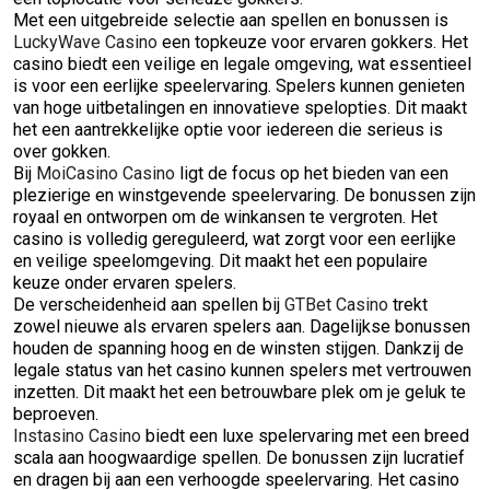
Met een uitgebreide selectie aan spellen en bonussen is
LuckyWave Casino
een topkeuze voor ervaren gokkers. Het
casino biedt een veilige en legale omgeving, wat essentieel
is voor een eerlijke speelervaring. Spelers kunnen genieten
van hoge uitbetalingen en innovatieve spelopties. Dit maakt
het een aantrekkelijke optie voor iedereen die serieus is
over gokken.
Bij
MoiCasino Casino
ligt de focus op het bieden van een
plezierige en winstgevende speelervaring. De bonussen zijn
royaal en ontworpen om de winkansen te vergroten. Het
casino is volledig gereguleerd, wat zorgt voor een eerlijke
en veilige speelomgeving. Dit maakt het een populaire
keuze onder ervaren spelers.
De verscheidenheid aan spellen bij
GTBet Casino
trekt
zowel nieuwe als ervaren spelers aan. Dagelijkse bonussen
houden de spanning hoog en de winsten stijgen. Dankzij de
legale status van het casino kunnen spelers met vertrouwen
inzetten. Dit maakt het een betrouwbare plek om je geluk te
beproeven.
Instasino Casino
biedt een luxe spelervaring met een breed
scala aan hoogwaardige spellen. De bonussen zijn lucratief
en dragen bij aan een verhoogde speelervaring. Het casino