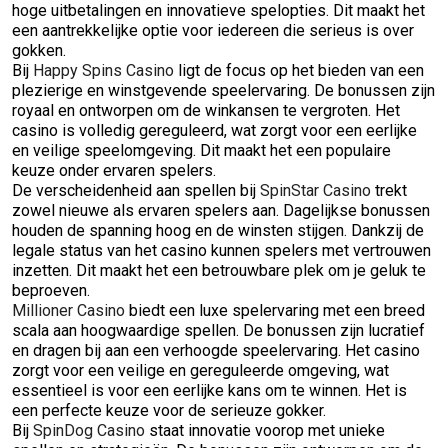
hoge uitbetalingen en innovatieve spelopties. Dit maakt het
een aantrekkelijke optie voor iedereen die serieus is over
gokken.
Bij
Happy Spins Casino
ligt de focus op het bieden van een
plezierige en winstgevende speelervaring. De bonussen zijn
royaal en ontworpen om de winkansen te vergroten. Het
casino is volledig gereguleerd, wat zorgt voor een eerlijke
en veilige speelomgeving. Dit maakt het een populaire
keuze onder ervaren spelers.
De verscheidenheid aan spellen bij
SpinStar Casino
trekt
zowel nieuwe als ervaren spelers aan. Dagelijkse bonussen
houden de spanning hoog en de winsten stijgen. Dankzij de
legale status van het casino kunnen spelers met vertrouwen
inzetten. Dit maakt het een betrouwbare plek om je geluk te
beproeven.
Millioner Casino
biedt een luxe spelervaring met een breed
scala aan hoogwaardige spellen. De bonussen zijn lucratief
en dragen bij aan een verhoogde speelervaring. Het casino
zorgt voor een veilige en gereguleerde omgeving, wat
essentieel is voor een eerlijke kans om te winnen. Het is
een perfecte keuze voor de serieuze gokker.
Bij
SpinDog Casino
staat innovatie voorop met unieke