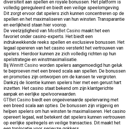
diversiteit aan spellen en royale bonussen. Het platform is
volledig gereguleerd en biedt een veilige speelomgeving.
Dit zorgt ervoor dat spelers zich kunnen concentreren op de
spellen en het maximaliseren van hun winsten. Transparantie
en eerlijkheid staan hier voorop.
De veelzijdigheid van
MostBet Casino
maakt het een
favoriet onder casino-experts. Het biedt een
indrukwekkende reeks spellen en exclusieve bonussen. Het
legaal opereren van het casino versterkt het vertrouwen van
spelers. Hierdoor kunnen ze zich volledig richten op hun
spelstrategie en winstmaximalisatie.
Bij
Winnitt Casino
worden spelers aangemoedigd hun geluk
te beproeven met een breed scala aan spellen. De bonussen
en promoties zijn ontworpen om de kansen te vergroten.
Dankzij de licentie kunnen spelers hier met een gerust hart
inzetten. Het casino staat bekend om zijn klantgerichte
aanpak en eerlijke spelvoorwaarden.
GTBet Casino
biedt een ongeëvenaarde spelervaring met
een breed scala aan opties. De bonussen zijn vrijgevig en
helpen spelers om hun winsten te maximaliseren. Het casino
opereert legaal, wat betekent dat spelers kunnen vertrouwen
op eerlijke spelregels en veilige transacties. Dit maakt het
een toplocatie voor serieuze gokkers.