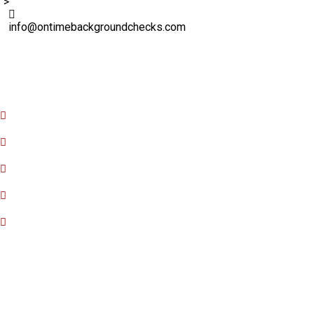
">
info@ontimebackgroundchecks.com
Quick Links
Home
About Us
FAQ
Contact Us
Privacy Policy
Our Services