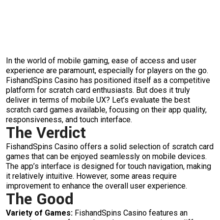
In the world of mobile gaming, ease of access and user
experience are paramount, especially for players on the go.
FishandSpins Casino has positioned itself as a competitive
platform for scratch card enthusiasts. But does it truly
deliver in terms of mobile UX? Let’s evaluate the best
scratch card games available, focusing on their app quality,
responsiveness, and touch interface.
The Verdict
FishandSpins Casino offers a solid selection of scratch card
games that can be enjoyed seamlessly on mobile devices.
The app’s interface is designed for touch navigation, making
it relatively intuitive. However, some areas require
improvement to enhance the overall user experience.
The Good
Variety of Games:
FishandSpins Casino features an