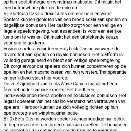
op hun spelstrategie en winstmaximalisatie. Dit maakt het
een betrouwbare plek om te gokken.
Bij
SlotRush Casino
draait alles om snelheid en winst.
Spelers kunnen genieten van een breed scala aan spellen en
dagelijkse bonussen. Het casino zorgt voor een veilige en
legale speelomgeving, wat essentieel is voor een eerlijke
kans om te winnen. Dit maakt het een uitstekende keuze
voor snelle gokkers.
Ervaren spelers waarderen
HolyLuck Casino
vanwege de
diversiteit aan spellen en royale bonussen. Het platform is
volledig gereguleerd en biedt een veilige speelomgeving.
Dit zorgt ervoor dat spelers zich kunnen concentreren op de
spellen en het maximaliseren van hun winsten. Transparantie
en eerlijkheid staan hier voorop.
De veelzijdigheid van
LuckyWave Casino
maakt het een
favoriet onder casino-experts. Het biedt een
indrukwekkende reeks spellen en exclusieve bonussen. Het
legaal opereren van het casino versterkt het vertrouwen van
spelers. Hierdoor kunnen ze zich volledig richten op hun
spelstrategie en winstmaximalisatie.
Bij
0xBets Casino
worden spelers aangemoedigd hun geluk
te beproeven met een breed scala aan spellen. De bonussen
en promoties zijn ontworpen om de kansen te vergroten.