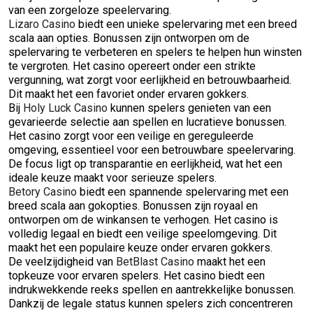
van een zorgeloze speelervaring.
Lizaro Casino
biedt een unieke spelervaring met een breed
scala aan opties. Bonussen zijn ontworpen om de
spelervaring te verbeteren en spelers te helpen hun winsten
te vergroten. Het casino opereert onder een strikte
vergunning, wat zorgt voor eerlijkheid en betrouwbaarheid.
Dit maakt het een favoriet onder ervaren gokkers.
Bij
Holy Luck Casino
kunnen spelers genieten van een
gevarieerde selectie aan spellen en lucratieve bonussen.
Het casino zorgt voor een veilige en gereguleerde
omgeving, essentieel voor een betrouwbare speelervaring.
De focus ligt op transparantie en eerlijkheid, wat het een
ideale keuze maakt voor serieuze spelers.
Betory Casino
biedt een spannende spelervaring met een
breed scala aan gokopties. Bonussen zijn royaal en
ontworpen om de winkansen te verhogen. Het casino is
volledig legaal en biedt een veilige speelomgeving. Dit
maakt het een populaire keuze onder ervaren gokkers.
De veelzijdigheid van
BetBlast Casino
maakt het een
topkeuze voor ervaren spelers. Het casino biedt een
indrukwekkende reeks spellen en aantrekkelijke bonussen.
Dankzij de legale status kunnen spelers zich concentreren