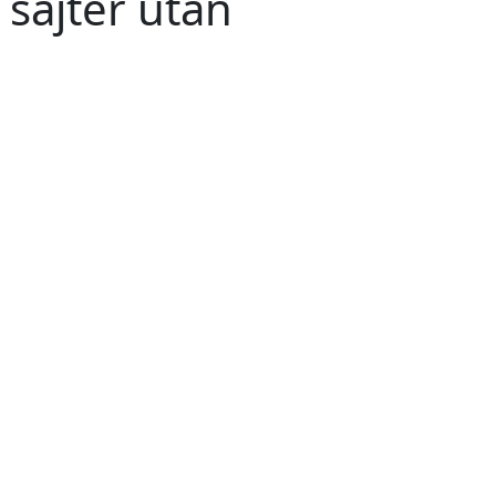
sajter utan