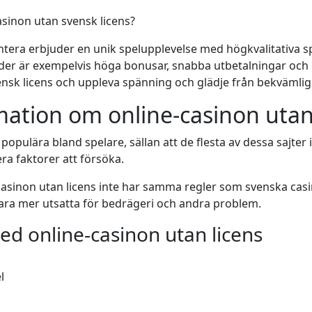
asinon utan svensk licens?
tera erbjuder en unik spelupplevelse med högkvalitativa s
der är exempelvis höga bonusar, snabba utbetalningar och 
ensk licens och uppleva spänning och glädje från bekvämli
ation om online-casinon utan 
 populära bland spelare, sällan att de flesta av dessa sajter 
lera faktorer att försöka.
e-casinon utan licens inte har samma regler som svenska cas
vara mer utsatta för bedrägeri och andra problem.
ed online-casinon utan licens
l