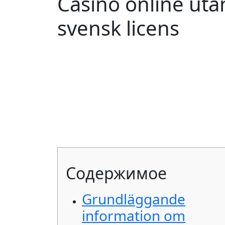
Casino online uta
svensk licens
Содержимое
Grundläggande
information om