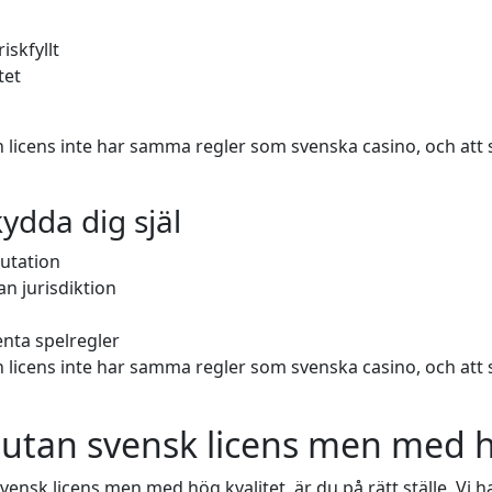
iskfyllt
tet
tan licens inte har samma regler som svenska casino, och att
ydda dig själ
putation
an jurisdiktion
enta spelregler
tan licens inte har samma regler som svenska casino, och att
 utan svensk licens men med h
vensk licens men med hög kvalitet, är du på rätt ställe. Vi 