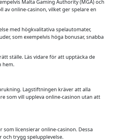
exempelvis Malta Gaming Authority (MGA) och
 av online-casinon, vilket ger spelare en
else med högkvalitativa spelautomater,
bjuder, som exempelvis höga bonusar, snabba
tt ställe. Läs vidare för att upptäcka de
n hem.
brukning. Lagstiftningen kräver att alla
re som vill uppleva online-casinon utan att
 som licensierar online-casinon. Dessa
er och trygg spelupplevelse.