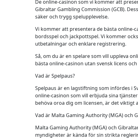
De online-casinon som vi kommer att presen
Gibraltar Gambling Commission (GCB). Dessa 
säker och trygg spelupplevelse.
Vi kommer att presentera de bästa online-c
bordsspel och jackpottspel. Vi kommer ocks
utbetalningar och enklare registrering.
Så, om du är en spelare som vill uppleva onl
bästa online-casinon utan svensk licens oc
Vad är Spelpaus?
Spelpaus är en lagstiftning som infördes i Sv
online-casinon som vill erbjuda sina tjänste
behöva oroa dig om licensen, är det viktigt at
Vad är Malta Gaming Authority (MGA) och G
Malta Gaming Authority (MGA) och Gibralta
myndigheter är kända för sin strikta regleri