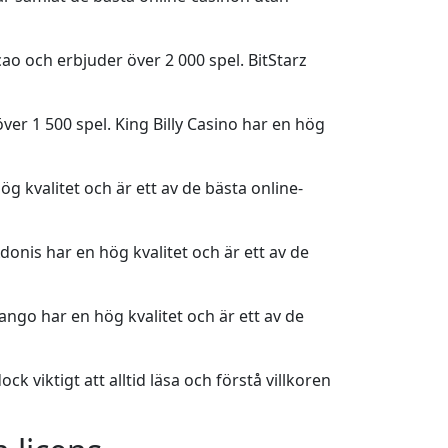
cao och erbjuder över 2 000 spel. BitStarz
ver 1 500 spel. King Billy Casino har en hög
ög kvalitet och är ett av de bästa online-
donis har en hög kvalitet och är ett av de
ango har en hög kvalitet och är ett av de
ck viktigt att alltid läsa och förstå villkoren