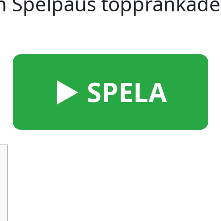
n Spelpaus topprankade 
▶️ SPELA