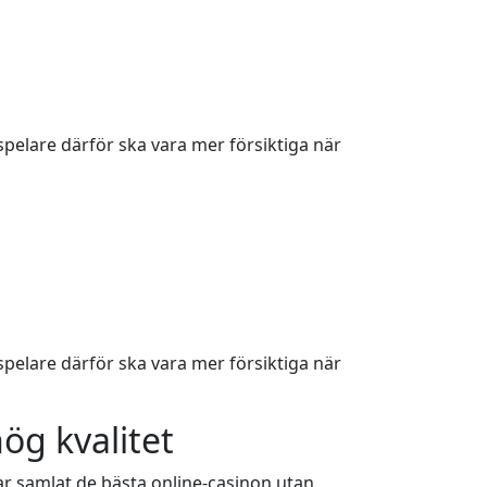
 spelare därför ska vara mer försiktiga när
 spelare därför ska vara mer försiktiga när
ög kvalitet
har samlat de bästa online-casinon utan