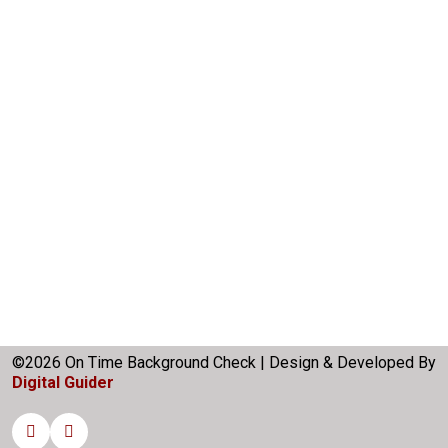
©2026 On Time Background Check | Design & Developed By
Digital Guider