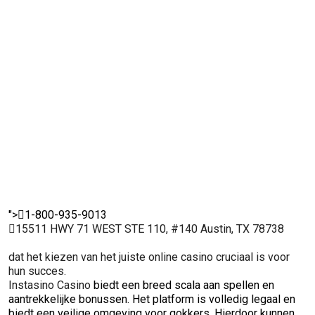
activiteiten
voor gokkers.
dit casino
strikte
gereguleerd
Hierdoor
garandeert een
vergunn
en eerlijk
kunnen
eerlijke kans voor
wat zo
verlopen. Dit
spelers met
iedereen.
voor ee
maakt het een
vertrouwen
spelpra
uitstekende
inzetten en
en
keuze voor
genieten van
vertro
ervaren
hun favoriete
onder
spelers.
spellen.
spelers
">
1-800-935-9013
15511 HWY 71 WEST STE 110, #140 Austin, TX 78738
dat het kiezen van het juiste online casino cruciaal is voor
hun succes.
Instasino Casino
biedt een breed scala aan spellen en
aantrekkelijke bonussen. Het platform is volledig legaal en
biedt een veilige omgeving voor gokkers. Hierdoor kunnen