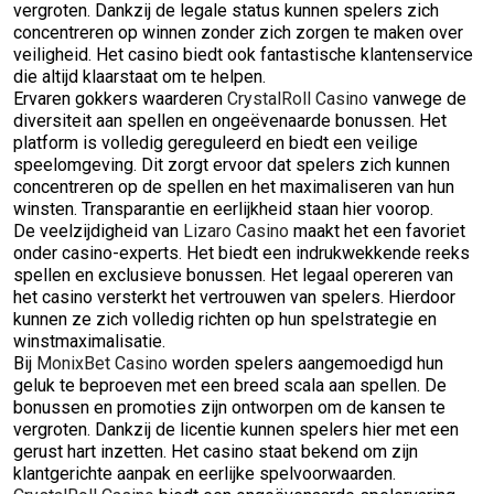
vergroten. Dankzij de legale status kunnen spelers zich
concentreren op winnen zonder zich zorgen te maken over
veiligheid. Het casino biedt ook fantastische klantenservice
die altijd klaarstaat om te helpen.
Ervaren gokkers waarderen
CrystalRoll Casino
vanwege de
diversiteit aan spellen en ongeëvenaarde bonussen. Het
platform is volledig gereguleerd en biedt een veilige
speelomgeving. Dit zorgt ervoor dat spelers zich kunnen
concentreren op de spellen en het maximaliseren van hun
winsten. Transparantie en eerlijkheid staan hier voorop.
De veelzijdigheid van
Lizaro Casino
maakt het een favoriet
onder casino-experts. Het biedt een indrukwekkende reeks
spellen en exclusieve bonussen. Het legaal opereren van
het casino versterkt het vertrouwen van spelers. Hierdoor
kunnen ze zich volledig richten op hun spelstrategie en
winstmaximalisatie.
Bij
MonixBet Casino
worden spelers aangemoedigd hun
geluk te beproeven met een breed scala aan spellen. De
bonussen en promoties zijn ontworpen om de kansen te
vergroten. Dankzij de licentie kunnen spelers hier met een
gerust hart inzetten. Het casino staat bekend om zijn
klantgerichte aanpak en eerlijke spelvoorwaarden.