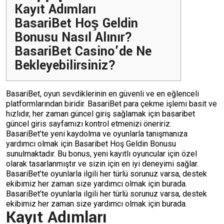
Kayıt Adımları
BasariBet Hoş Geldin
Bonusu Nasıl Alınır?
BasariBet Casino’de Ne
Bekleyebilirsiniz?
BasariBet, oyun sevdiklerinin en güvenli ve en eğlenceli
platformlarından biridir. BasariBet para çekme işlemi basit ve
hızlıdır, her zaman güncel giriş sağlamak için basaribet
güncel giris sayfamızı kontrol etmenizi öneririz.
BasariBet’te yeni kaydolma ve oyunlarla tanışmanıza
yardımcı olmak için Basaribet Hoş Geldin Bonusu
sunulmaktadır. Bu bonus, yeni kayıtlı oyuncular için özel
olarak tasarlanmıştır ve sizin için en iyi deneyimi sağlar.
BasariBet’te oyunlarla ilgili her türlü sorunuz varsa, destek
ekibimiz her zaman size yardımcı olmak için burada.
BasariBet’te oyunlarla ilgili her türlü sorunuz varsa, destek
ekibimiz her zaman size yardımcı olmak için burada.
Kayıt Adımları