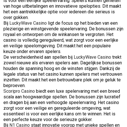
is voor een eerlijke speelervaring. Spelers kunnen genieten
van hoge uitbetalingen en innovatieve spelopties. Dit maakt
het een aantrekkelijke optie voor iedereen die serieus is
over gokken.
Bij
LuckyWave Casino
ligt de focus op het bieden van een
plezierige en winstgevende speelervaring. De bonussen zijn
royaal en ontworpen om de winkansen te vergroten. Het
casino is volledig gereguleerd, wat zorgt voor een eerlijke
en veilige speelomgeving. Dit maakt het een populaire
keuze onder ervaren spelers.
De verscheidenheid aan spellen bij
LuckyWave Casino
trekt
zowel nieuwe als ervaren spelers aan. Dagelijkse bonussen
houden de spanning hoog en de winsten stijgen. Dankzij de
legale status van het casino kunnen spelers met vertrouwen
inzetten. Dit maakt het een betrouwbare plek om je geluk te
beproeven.
Scoripro Casino
biedt een luxe spelervaring met een breed
scala aan hoogwaardige spellen. De bonussen zijn lucratief
en dragen bij aan een verhoogde speelervaring. Het casino
zorgt voor een veilige en gereguleerde omgeving, wat
essentieel is voor een eerlijke kans om te winnen. Het is
een perfecte keuze voor de serieuze gokker.
Bij
N1 Casino
staat innovatie voorop met unieke spellen en