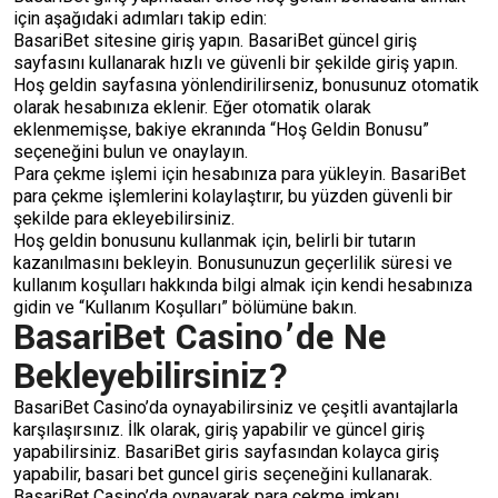
için aşağıdaki adımları takip edin:
BasariBet sitesine giriş yapın. BasariBet güncel giriş
sayfasını kullanarak hızlı ve güvenli bir şekilde giriş yapın.
Hoş geldin sayfasına yönlendirilirseniz, bonusunuz otomatik
olarak hesabınıza eklenir. Eğer otomatik olarak
eklenmemişse, bakiye ekranında “Hoş Geldin Bonusu”
seçeneğini bulun ve onaylayın.
Para çekme işlemi için hesabınıza para yükleyin. BasariBet
para çekme işlemlerini kolaylaştırır, bu yüzden güvenli bir
şekilde para ekleyebilirsiniz.
Hoş geldin bonusunu kullanmak için, belirli bir tutarın
kazanılmasını bekleyin. Bonusunuzun geçerlilik süresi ve
kullanım koşulları hakkında bilgi almak için kendi hesabınıza
gidin ve “Kullanım Koşulları” bölümüne bakın.
BasariBet Casino’de Ne
Bekleyebilirsiniz?
BasariBet Casino’da oynayabilirsiniz ve çeşitli avantajlarla
karşılaşırsınız. İlk olarak, giriş yapabilir ve güncel giriş
yapabilirsiniz. BasariBet giris sayfasından kolayca giriş
yapabilir, basari bet guncel giris seçeneğini kullanarak.
BasariBet Casino’da oynayarak para çekme imkanı