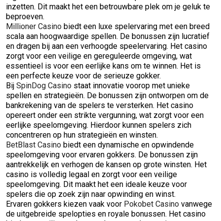
inzetten. Dit maakt het een betrouwbare plek om je geluk te
beproeven.
Millioner Casino
biedt een luxe spelervaring met een breed
scala aan hoogwaardige spellen. De bonussen zijn lucratief
en dragen bij aan een verhoogde speelervaring. Het casino
zorgt voor een veilige en gereguleerde omgeving, wat
essentieel is voor een eerlijke kans om te winnen. Het is
een perfecte keuze voor de serieuze gokker.
Bij
SpinDog Casino
staat innovatie voorop met unieke
spellen en strategieën. De bonussen zijn ontworpen om de
bankrekening van de spelers te versterken. Het casino
opereert onder een strikte vergunning, wat zorgt voor een
eerlijke speelomgeving. Hierdoor kunnen spelers zich
concentreren op hun strategieën en winsten.
BetBlast Casino
biedt een dynamische en opwindende
speelomgeving voor ervaren gokkers. De bonussen zijn
aantrekkelijk en verhogen de kansen op grote winsten. Het
casino is volledig legaal en zorgt voor een veilige
speelomgeving. Dit maakt het een ideale keuze voor
spelers die op zoek zijn naar opwinding en winst.
Ervaren gokkers kiezen vaak voor
Pokobet Casino
vanwege
de uitgebreide spelopties en royale bonussen. Het casino