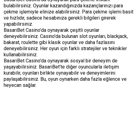
bulabilirsiniz. Oyunlar kazandığınızda kazançlarınızı para
çekme işlemiyle elinize alabilirsiniz. Para çekme işlemi basit
ve hızlıdır, sadece hesabınıza gerekli bilgileri girerek
yapabilirsiniz.
BasariBet Casino’da oynayarak çeşitli oyunlar
deneyebilirsiniz. Casino’da bulunan slot oyunları, blackjack,
bakarat, roulette gibi klasik oyunlar ve daha fazlasını
deneyebilirsiniz. Her oyun için farklı stratejiler ve teknikler
kullanabilirsiniz.
BasariBet Casino’da oynayarak sosyal bir deneyim de
yaşayabilirsiniz. BasariBet’te diğer oyuncularla iletişim
kurabilir, oyunları birlikte oynayabilir ve deneyimlerini
paylaşabilirsiniz. Bu, oyun oynarken daha fazla eğlence ve
heyecan sağlar.