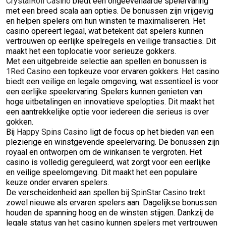
CrystalRoll Casino
biedt een ongeëvenaarde spelervaring
met een breed scala aan opties. De bonussen zijn vrijgevig
en helpen spelers om hun winsten te maximaliseren. Het
casino opereert legaal, wat betekent dat spelers kunnen
vertrouwen op eerlijke spelregels en veilige transacties. Dit
maakt het een toplocatie voor serieuze gokkers.
Met een uitgebreide selectie aan spellen en bonussen is
1Red Casino
een topkeuze voor ervaren gokkers. Het casino
biedt een veilige en legale omgeving, wat essentieel is voor
een eerlijke speelervaring. Spelers kunnen genieten van
hoge uitbetalingen en innovatieve spelopties. Dit maakt het
een aantrekkelijke optie voor iedereen die serieus is over
gokken.
Bij
Happy Spins Casino
ligt de focus op het bieden van een
plezierige en winstgevende speelervaring. De bonussen zijn
royaal en ontworpen om de winkansen te vergroten. Het
casino is volledig gereguleerd, wat zorgt voor een eerlijke
en veilige speelomgeving. Dit maakt het een populaire
keuze onder ervaren spelers.
De verscheidenheid aan spellen bij
SpinStar Casino
trekt
zowel nieuwe als ervaren spelers aan. Dagelijkse bonussen
houden de spanning hoog en de winsten stijgen. Dankzij de
legale status van het casino kunnen spelers met vertrouwen