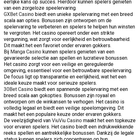
eerlijke kans op succes. Hierdoor kunnen spelers genieten
van een zorgeloze speelervaring.
GXBet Casino
biedt een unieke spelervaring met een breed
scala aan opties. Bonussen zijn ontworpen om de
spelervaring te verbeteren en spelers te helpen hun winsten
te vergroten. Het casino opereert onder een strikte
vergunning, wat zorgt voor eerlijkheid en betrouwbaarheid.
Dit maakt het een favoriet onder ervaren gokkers.
Bij
Manga Casino
kunnen spelers genieten van een
gevarieerde selectie aan spellen en lucratieve bonussen.
Het casino zorgt voor een veilige en gereguleerde
omgeving, essentieel voor een betrouwbare speelervaring.
De focus ligt op transparantie en eerlijkheid, wat het een
ideale keuze maakt voor serieuze spelers.
30Bet Casino
biedt een spannende spelervaring met een
breed scala aan gokopties. Bonussen zijn royaal en
ontworpen om de winkansen te verhogen. Het casino is
volledig legaal en biedt een veilige speelomgeving. Dit
maakt het een populaire keuze onder ervaren gokkers.
De veelzijdigheid van
ViuViu Casino
maakt het een topkeuze
voor ervaren spelers. Het casino biedt een indrukwekkende
reeks spellen en aantrekkelijke bonussen. Dankzij de legale
status kunnen spelers zich concentreren op hun