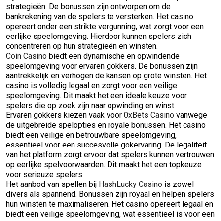
strategieën. De bonussen zijn ontworpen om de
bankrekening van de spelers te versterken. Het casino
opereert onder een strikte vergunning, wat zorgt voor een
eerlijke speelomgeving. Hierdoor kunnen spelers zich
concentreren op hun strategieën en winsten.
Coin Casino
biedt een dynamische en opwindende
speelomgeving voor ervaren gokkers. De bonussen zijn
aantrekkelijk en verhogen de kansen op grote winsten. Het
casino is volledig legaal en zorgt voor een veilige
speelomgeving. Dit maakt het een ideale keuze voor
spelers die op zoek zijn naar opwinding en winst.
Ervaren gokkers kiezen vaak voor
0xBets Casino
vanwege
de uitgebreide spelopties en royale bonussen. Het casino
biedt een veilige en betrouwbare speelomgeving,
essentieel voor een succesvolle gokervaring. De legaliteit
van het platform zorgt ervoor dat spelers kunnen vertrouwen
op eerlijke spelvoorwaarden. Dit maakt het een topkeuze
voor serieuze spelers.
Het aanbod van spellen bij
HashLucky Casino
is zowel
divers als spannend. Bonussen zijn royaal en helpen spelers
hun winsten te maximaliseren. Het casino opereert legaal en
biedt een veilige speelomgeving, wat essentieel is voor een