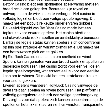
Betory Casino
biedt een spannende spelervaring met een
breed scala aan gokopties. Bonussen zijn royaal en
ontworpen om de winkansen te verhogen. Het casino is
volledig legaal en biedt een veilige speelomgeving. Dit
maakt het een populaire keuze onder ervaren gokkers.
De veelzijdigheid van
BetBlast Casino
maakt het een
topkeuze voor ervaren spelers. Het casino biedt een
indrukwekkende reeks spellen en aantrekkelijke bonussen.
Dankzij de legale status kunnen spelers zich concentreren
op hun spelstrategie en winstmaximalisatie. Dit maakt het
een betrouwbare plek om te gokken.
Bij
SlotRush Casino
draait alles om snelheid en winst.
Spelers kunnen genieten van een breed scala aan spellen en
dagelijkse bonussen. Het casino zorgt voor een veilige en
legale speelomgeving, wat essentieel is voor een eerlijke
kans om te winnen. Dit maakt het een uitstekende keuze
voor snelle gokkers.
Ervaren spelers waarderen
HolyLuck Casino
vanwege de
diversiteit aan spellen en royale bonussen. Het platform is
volledig gereguleerd en biedt een veilige speelomgeving.
Dit zorgt ervoor dat spelers zich kunnen concentreren op de
spellen en het maximaliseren van hun winsten. Transparantie