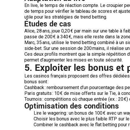
En live, le temps de réaction compte. Le croupier peu
de temps pour vérifier le tableau de scores et ajuste
utile pour les stratégies de trend betting.
Études de cas
Alice, 28 ans, joue 0,20 € par main sur une table à f
passe de 200 € à 340 €, mais elle reste dans la zone
Marc, 35 ans, utilise le trend betting combiné à un 
side‑bet. Sur une session de 200 mains, il réalise un
Ces deux profils montrent que la simple répétition d’
permet d’augmenter les mises en toute sécurité.
5. Exploiter les bonus et
Les casinos français proposent des offres dédiées 
bonus sont :
Cashback : remboursement d’un pourcentage des perte
Paris gratuits : 10 € de mise offerts sur le Tie, à co
Tournois : compétitions où chaque entrée (ex. : 20 €) 
Optimisation des conditions
Lire le wagering : un bonus de 100 € avec un wage
Choisir les bonus avec le plus faible RTP sur le
Combiner le cashback avec le flat betting pour r