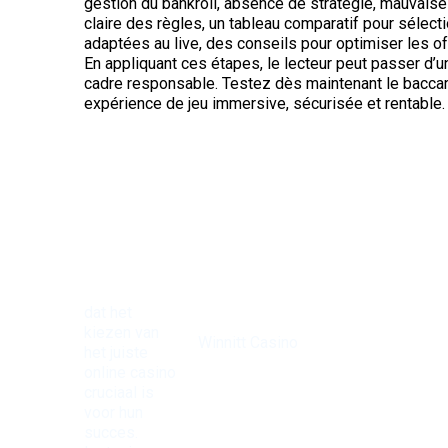
gestion du bankroll, absence de stratégie, mauvaise
claire des règles, un tableau comparatif pour sélecti
adaptées au live, des conseils pour optimiser les off
En appliquant ces étapes, le lecteur peut passer d’un
cadre responsable. Testez dès maintenant le baccarat
expérience de jeu immersive, sécurisée et rentable. 
dat het
Bij
kiezen van
Winnitt Casino
het juiste
zijn de
online casino
mogelijkheden
cruciaal is
eindeloos met
voor hun
Voor diegenen di
een
succes.
op zoek zijn naar
uitgebreide