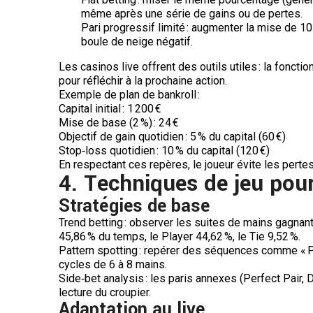
même après une série de gains ou de pertes.
Pari progressif limité : augmenter la mise de 1
boule de neige négatif.
Les casinos live offrent des outils utiles : la fonct
pour réfléchir à la prochaine action.
Exemple de plan de bankroll :
Capital initial : 1 200 €
Mise de base (2 %) : 24 €
Objectif de gain quotidien : 5 % du capital (60 €)
Stop‑loss quotidien : 10 % du capital (120 €)
En respectant ces repères, le joueur évite les perte
4. Techniques de jeu pour
Stratégies de base
Trend betting : observer les suites de mains gagnant
45,86 % du temps, le Player 44,62 %, le Tie 9,52 %.
Pattern spotting : repérer des séquences comme « P‑B‑
cycles de 6 à 8 mains.
Side‑bet analysis : les paris annexes (Perfect Pair,
lecture du croupier.
Adaptation au live