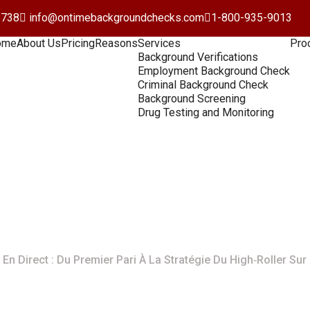
8738
info@ontimebackgroundchecks.com
1-800-935-9013
ome
About Us
Pricing
Reasons
Services
Pro
Background Verifications
Employment Background Check
Criminal Background Check
Background Screening
Drug Testing and Monitoring
rect : Du Premier Pari À 
roller Sur Les Meilleurs
En Direct : Du Premier Pari À La Stratégie Du High‑roller Sur