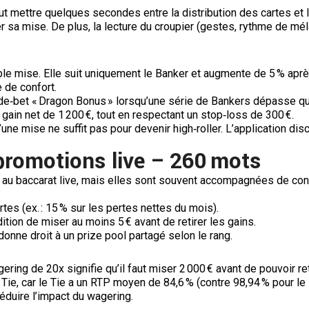
t mettre quelques secondes entre la distribution des cartes et l’
r sa mise. De plus, la lecture du croupier (gestes, rythme de mél
aible mise. Elle suit uniquement le Banker et augmente de 5 % apr
 de confort.
side‑bet « Dragon Bonus » lorsqu’une série de Bankers dépasse qua
 gain net de 1 200 €, tout en respectant un stop‑loss de 300 €.
une mise ne suffit pas pour devenir high‑roller. L’application dis
 promotions live – 260 mots
au baccarat live, mais elles sont souvent accompagnées de cond
s (ex. : 15 % sur les pertes nettes du mois).
ndition de miser au moins 5 € avant de retirer les gains.
donne droit à un prize pool partagé selon le rang.
ring de 20x signifie qu’il faut miser 2 000 € avant de pouvoir ret
 Tie, car le Tie a un RTP moyen de 84,6 % (contre 98,94 % pour le
éduire l’impact du wagering.