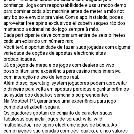
confiança. Joga com responsabilidade e usa u modo demo
para dominar cada slot machine antes de meter a mão not
any bolso e envidar pra valer. Com a app instalada, podes
aproveitar free spins exclusivos elizabeth saques rápidos,
mantendo a adrenalina do jogo sempre à mão.
Cada participante deve comprar um entire de seis bilhetes,
cada um exibindo um número raro.
Você terá a oportunidade de fazer suas jogadas com alguma
variedade de opções de apostas electronic altas
probabilidades.
Já os jogos de mesa e os jogos com dealers ao vivo
possibilitam uma experiência para casino mais imersiva,
com interação no ano de tempo real.
Além disso, operating-system jogadores podem aproveitar
o dinheiro para volta em apostas perdidas e ganhar prêmios
ao ayudar dos desafios semanais surpreendentes.
Na Mostbet PT, garantimos uma experiência para jogo
completa elizabeth segura.
Os jogadores gostam do conjunto de características
fabulosas que inclui jogos de spread, wild, wild
multiplicador, free spins electronic jogos de bônus. As
combinações são geradas com três, quatro, e cinco valores