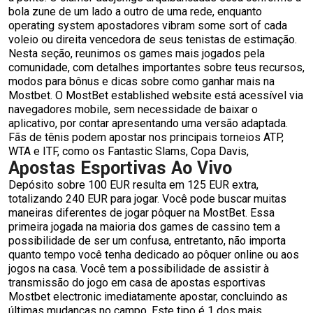
bola zune de um lado a outro de uma rede, enquanto
operating system apostadores vibram some sort of cada
voleio ou direita vencedora de seus tenistas de estimação.
Nesta seção, reunimos os games mais jogados pela
comunidade, com detalhes importantes sobre teus recursos,
modos para bônus e dicas sobre como ganhar mais na
Mostbet. O MostBet established website está acessível via
navegadores mobile, sem necessidade de baixar o
aplicativo, por contar apresentando uma versão adaptada.
Fãs de tênis podem apostar nos principais torneios ATP,
WTA e ITF, como os Fantastic Slams, Copa Davis,
Apostas Esportivas Ao Vivo
Depósito sobre 100 EUR resulta em 125 EUR extra,
totalizando 240 EUR para jogar. Você pode buscar muitas
maneiras diferentes de jogar pôquer na MostBet. Essa
primeira jogada na maioria dos games de cassino tem a
possibilidade de ser um confusa, entretanto, não importa
quanto tempo você tenha dedicado ao pôquer online ou aos
jogos na casa. Você tem a possibilidade de assistir à
transmissão do jogo em casa de apostas esportivas
Mostbet electronic imediatamente apostar, concluindo as
últimas mudanças no campo. Este tipo é 1 dos mais