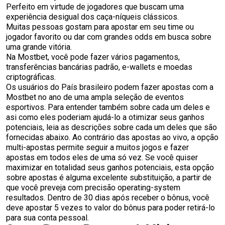
Perfeito em virtude de jogadores que buscam uma
experiência desigual dos caça-níqueis clássicos.
Muitas pessoas gostam para apostar em seu time ou
jogador favorito ou dar com grandes odds em busca sobre
uma grande vitória.
Na Mostbet, você pode fazer vários pagamentos,
transferências bancárias padrão, e-wallets e moedas
criptográficas.
Os usuários do País brasileiro podem fazer apostas com a
Mostbet no ano de uma ampla seleção de eventos
esportivos. Para entender também sobre cada um deles e
asi como eles poderiam ajudá-lo a otimizar seus ganhos
potenciais, leia as descrições sobre cada um deles que são
fornecidas abaixo. Ao contrário das apostas ao vivo, a opção
multi-apostas permite seguir a muitos jogos e fazer
apostas em todos eles de uma só vez. Se você quiser
maximizar en totalidad seus ganhos potenciais, esta opção
sobre apostas é alguma excelente substituição, a partir de
que você preveja com precisão operating-system
resultados. Dentro de 30 dias após receber o bônus, você
deve apostar 5 vezes to valor do bônus para poder retirá-lo
para sua conta pessoal.