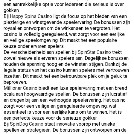
een aantrekkelijke optie voor iedereen die serieus is over
gokken.
Bij
Happy Spins Casino
ligt de focus op het bieden van een
plezierige en winstgevende speelervaring. De bonussen zijn
royaal en ontworpen om de winkansen te vergroten. Het
casino is volledig gereguleerd, wat zorgt voor een eerlijke
en veilige speelomgeving. Dit maakt het een populaire
keuze onder ervaren spelers.
De verscheidenheid aan spellen bij
SpinStar Casino
trekt
zowel nieuwe als ervaren spelers aan. Dagelijkse bonussen
houden de spanning hoog en de winsten stijgen. Dankzij de
legale status van het casino kunnen spelers met vertrouwen
inzetten. Dit maakt het een betrouwbare plek om je geluk te
beproeven.
Millioner Casino
biedt een luxe spelervaring met een breed
scala aan hoogwaardige spellen. De bonussen zijn lucratief
en dragen bij aan een verhoogde speelervaring. Het casino
zorgt voor een veilige en gereguleerde omgeving, wat
essentieel is voor een eerlijke kans om te winnen. Het is
een perfecte keuze voor de serieuze gokker.
Bij
SpinDog Casino
staat innovatie voorop met unieke
spellen en strategieën. De bonussen zijn ontworpen om de