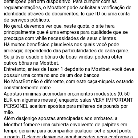
definições perform dispositivo. Para cumprir com as
regulamentações, o Mostbet pode solicitar a verificação de
identidade através de documentos, lo que ID ou uma conta
de serviços públicos.
No geral, devemos ver que, neste quota, o site fiera
principalmente que é uma empresa para qualidade que se
preocupa com while necessidades de seus clientes.
Há muitos beneficios plausíveis nos quais você pode
arriesgar, dependendo das particularidades de cada game.
Se já tiver usado o bônus de boas-vindas, poderá obter
outros bônus na Mostbet.
Entretanto, antes de fazer 1 depósito na Mostbet, você deve
possuir uma conta no ano de um dos bancos.
No MostBet não é diferente, com este caça-níqueis estando
constantemente entre
Apostas mínimas acomodam orçamentos modestos (0. 50
EUR em algumas mesas) enquanto salas VERY IMPORTANT
PERSONEL aceitam apostas para milhares de pounds por
mão.
Além dasjenige apostas antecipadas aos embates, a
Mostbet fornece uma cubierta envolvente de palpites em
tempo genuine para acompanhar qualquer set e sport ponto
a ponto. O clamor dasjenige arquibancadas ecoa conforme a