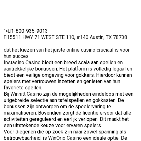
">
1-800-935-9013
15511 HWY 71 WEST STE 110, #140 Austin, TX 78738
dat het kiezen van het juiste online casino cruciaal is voor
hun succes.
Instasino Casino
biedt een breed scala aan spellen en
aantrekkelijke bonussen. Het platform is volledig legaal en
biedt een veilige omgeving voor gokkers. Hierdoor kunnen
spelers met vertrouwen inzetten en genieten van hun
favoriete spellen.
Bij
Winnitt Casino
zijn de mogelijkheden eindeloos met een
uitgebreide selectie aan tafelspellen en gokkasten. De
bonussen zijn ontworpen om de speelervaring te
maximaliseren. Bovendien zorgt de licentie ervoor dat alle
activiteiten gereguleerd en eerlijk verlopen. Dit maakt het
een uitstekende keuze voor ervaren spelers.
Voor diegenen die op zoek zijn naar zowel spanning als
betrouwbaarheid, is
WinOrio Casino
een ideale optie. De