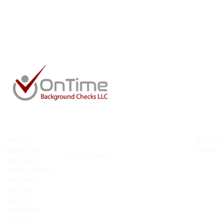
dat het
SpinD
Bij
kiezen van
Casino
Winnitt Casino
het juiste
heeft 
zijn de
online casino
reputat
mogelijkheden
cruciaal is
opgeb
eindeloos met
voor hun
Voor diegenen die
als een
een
succes.
op zoek zijn naar
de bes
uitgebreide
Instasino
zowel spanning
online
selectie aan
Casino
als
casino'