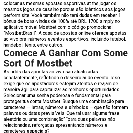
colocar as mesmas apostas esportivas at the jogar os
mesmos jogos de cassino porque são idênticos aos jogos
perform site. Você também não terá dudas em receber 1
bônus de boas-vindas de 100% até BRL 1700 simply no
aplicativo móvel Mostbet com o código promocional
“MostbetBrasil”. A casa de apostas online oferece apostas
ao vivo pra inúmeros eventos esportivos, incluindo futebol,
handebol, tênis, entre outros.
Comece A Ganhar Com Some
Sort Of Mostbet
As odds das apostas ao vivo são atualizadas
constantemente, refletindo o desenrolar do evento. Isso
exige que os apostadores estejam atentos e reajam de
maneira ágil para capitalizar as melhores oportunidades.
Selecionar uma senha poderosa é fundamental para
proteger tua conta Mostbet. Busque uma combinação para
caracteres — letras, números e símbolos — que não formem
palavras ou datas previsíveis. Que tal usar alguma frase
aleatória ou uma combinação” “para duas palavras não
relacionadas, reforçadas apresentando números e
caracteres especiais?