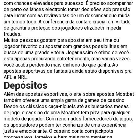
com chances elevadas para sucesso. É preciso acompanhar
de perto os lances electronic tomar decisões sob pressão
para lucrar com as reviravoltas de um descansar que muda
um tempo todo. A conferência da conta é crucial em virtude
de garantir a proteção dos jogadores elizabeth impedir
fraudes.
Muitas pessoas gostam para apostar em seu time ou
jogador favorito ou apostar com grandes possibilities em
busca de uma grande vitória. Jogar assim é ótimo se você
está apenas procurando entretenimento, mas várias vezes
você acaba perdendo mais dinheiro do que ganha. As
apostas esportivas de fantasia ainda estão disponíveis pra
AFL e NRL.
Depósitos
Além das apostas esportivas, o site sobre apostas Mostbet
também oferece uma ampla gama de games de cassino.
Desde os clássicos caça-níqueis até as buscados mesas
de jogo, o cassino de uma Mostbet tem piza para qualquer
modelo de jogador. Com renomados fornecedores de jogos,
os apostadores podem ter confianza de uma experiência
justa e emocionante. O cassino conta com jackpots
progressivos, torneios e bem mais para manter os