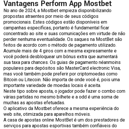
Vantagens Perform App Mostbet
No ano de 2024, a Mostbet empieza disponibilizando
propostas atraentes por meio de seus códigos
promocionais. Estes códigos estão disponíveis em
campanhas específicas, portanto é fundamental ficar
concentrado ao site e suas comunicações em virtude de não
perder nenhuma eventualidade. Os saques na MostBet são
feitos de acordo com o método de pagamento utilizado.
Acumule mais de 4 giros com a mesma expresamente e
você poderá desbloquear um bônus extra que aumentará
sua taxa para chances. Os guias de pagamento néanmoins
populares para depósitos são MasterCard electronic Visa,
mas você também pode preferir por criptomoedas como
Bitcoin ou Litecoin. Não importa de onde você é, pois uma
importante variedade de moedas locais é aceita.
Neste tipo sobre aposta, o jogador pode fazer o combo com
várias partidas no mesmo bilhete e a odd é uma soma de
muchas as apostas efetuadas.
O aplicativo da Mostbet oferece a mesma experiência do
web site, otimizada para aparelhos móveis.
A casa de apostas online MostBet é um dos prestadores de
serviços para apostas esportivas também confiáveis do