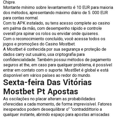
Chipre.
Montante mínimo sobre levantamento é 10 EUR para maioria
dos métodos, apresentando máximo diário de 5. 000 EUR
para contas normal.
Com to APK instalado, su tens acesso complete ao casino
em palma da mão, com desempenho rápido e controle
overall pra spinar os rolos ou envidar onde quiseres.
Com o reconocimiento concluído, você acessa todos os
jogos e promoções do Casino Mostbet.
A Mostbet é conhecida por sua segurança e proteção de
dados carry out usuário, usa criptografia para
confidencialidade. Também possui métodos de pagamento
seguros at the, em caso para qualquer problema, é possível
entrar em contato com o suporte. MostBet é global e está
disponível em vários países ao redor do mundo.
Sexta-feira Das Vitórias
Mostbet Pt Apostas
As oscilações no placar alteram as probabilidades
oferecidas a cada momento, de forma imprevisível. Fatores
inesperados podem desequilibrar o” “contraddittorio a
qualquer instante, abrindo espaço para apostas arriscadas