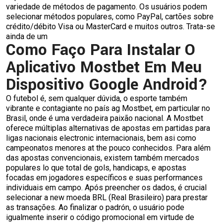
variedade de métodos de pagamento. Os usuários podem
selecionar métodos populares, como PayPal, cartões sobre
crédito/débito Visa ou MasterCard e muitos outros. Trata-se
ainda de um
Como Faço Para Instalar O
Aplicativo Mostbet Em Meu
Dispositivo Google Android?
O futebol é, sem qualquer dúvida, o esporte também
vibrante e contagiante no país ag Mostbet, em particular no
Brasil, onde é uma verdadeira paixão nacional. A Mostbet
oferece múltiplas alternativas de apostas em partidas para
ligas nacionais electronic internacionais, bem asi como
campeonatos menores at the pouco conhecidos. Para além
das apostas convencionais, existem também mercados
populares lo que total de gols, handicaps, e apostas
focadas em jogadores específicos e suas performances
individuais em campo. Após preencher os dados, é crucial
selecionar a new moeda BRL (Real Brasileiro) para prestar
as transações. Ao finalizar o padrón, o usuário pode
igualmente inserir o código promocional em virtude de