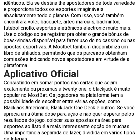
idênticos. Ela se destina the apostadores de toda variedade
e proporciona todos os esportes imagináveis
absolutamente todo o planeta. Com isso, você também
encontrará vôlei, basquete, artes marciais, badminton,
futebol criollo, esportes eletrônicos electronic muito mais.
Use o código ao se registrar pra obter o grande bônus de
boas-vindas disponível para fazer uso de no cassino ou nas
apostas esportivas. A Mostbet também disponibiliza um
libro de afiliados, permitindo que os parceiros obtenham
comissões indicando novos apostadores em virtude de a
plataforma.
Aplicativo Oficial
Consistindo em somar pontos nas cartas que sejam
exatamente ou próximas a twenty one, o blackjack é muito
popular no MostBet. Os jogadores na plataforma tem a
possibilidade de escolher entre várias opções, como
Blackjack Americano, BlackJack One Deck e outros. Se você
aprecia uma ótima dose para ação e não quer esperar pelos
resultados do jogo, colocar suas apostas na área para
esportes ao listo é a mais interessante opção de muchas.
Uma importancia separada de lazer, dividida em vários tipos
de loterias.