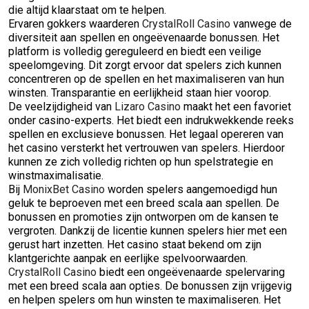
die altijd klaarstaat om te helpen.
Ervaren gokkers waarderen
CrystalRoll Casino
vanwege de
diversiteit aan spellen en ongeëvenaarde bonussen. Het
platform is volledig gereguleerd en biedt een veilige
speelomgeving. Dit zorgt ervoor dat spelers zich kunnen
concentreren op de spellen en het maximaliseren van hun
winsten. Transparantie en eerlijkheid staan hier voorop.
De veelzijdigheid van
Lizaro Casino
maakt het een favoriet
onder casino-experts. Het biedt een indrukwekkende reeks
spellen en exclusieve bonussen. Het legaal opereren van
het casino versterkt het vertrouwen van spelers. Hierdoor
kunnen ze zich volledig richten op hun spelstrategie en
winstmaximalisatie.
Bij
MonixBet Casino
worden spelers aangemoedigd hun
geluk te beproeven met een breed scala aan spellen. De
bonussen en promoties zijn ontworpen om de kansen te
vergroten. Dankzij de licentie kunnen spelers hier met een
gerust hart inzetten. Het casino staat bekend om zijn
klantgerichte aanpak en eerlijke spelvoorwaarden.
CrystalRoll Casino
biedt een ongeëvenaarde spelervaring
met een breed scala aan opties. De bonussen zijn vrijgevig
en helpen spelers om hun winsten te maximaliseren. Het