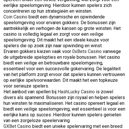
eerlijke speelomgeving. Hierdoor kunnen spelers zich
concentreren op hun strategieën en winsten.
Coin Casino
biedt een dynamische en opwindende
speelomgeving voor ervaren gokkers. De bonussen zijn
aantrekkelijk en verhogen de kansen op grote winsten. Het
casino is volledig legaal en zorgt voor een veilige
speelomgeving. Dit maakt het een ideale keuze voor
spelers die op zoek zijn naar opwinding en winst.
Ervaren gokkers kiezen vaak voor
0xBets Casino
vanwege
de uitgebreide spelopties en royale bonussen. Het casino
biedt een veilige en betrouwbare speelomgeving,
essentieel voor een succesvolle gokervaring. De legaliteit
van het platform zorgt ervoor dat spelers kunnen vertrouwen
op eerlijke spelvoorwaarden. Dit maakt het een topkeuze
voor serieuze spelers.
Het aanbod van spellen bij
HashLucky Casino
is zowel
divers als spannend. Bonussen zijn royaal en helpen spelers
hun winsten te maximaliseren. Het casino opereert legaal en
biedt een veilige speelomgeving, wat essentieel is voor een
eerlijke kans op succes. Hierdoor kunnen spelers genieten
van een zorgeloze speelervaring.
GXBet Casino
biedt een unieke spelervaring met een breed