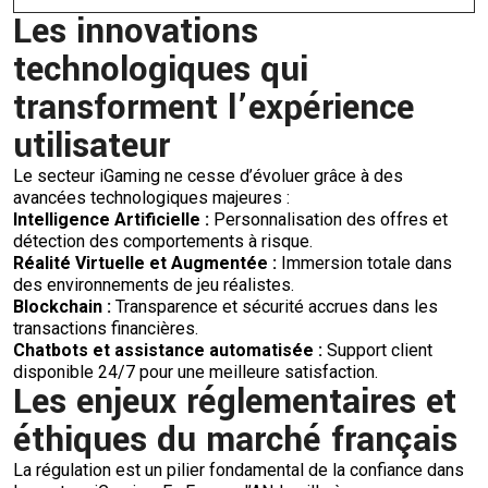
Les innovations
technologiques qui
transforment l’expérience
utilisateur
Le secteur iGaming ne cesse d’évoluer grâce à des
avancées technologiques majeures :
Intelligence Artificielle :
Personnalisation des offres et
détection des comportements à risque.
Réalité Virtuelle et Augmentée :
Immersion totale dans
des environnements de jeu réalistes.
Blockchain :
Transparence et sécurité accrues dans les
transactions financières.
Chatbots et assistance automatisée :
Support client
disponible 24/7 pour une meilleure satisfaction.
Les enjeux réglementaires et
éthiques du marché français
La régulation est un pilier fondamental de la confiance dans