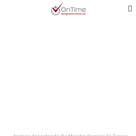
Analyse Approfondie
Du Marché IGaming En
France : Tendances Et
Perspectives 2024
Home