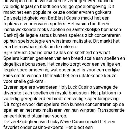
ontworpen om de winkansen te verhogen. Het casino is
volledig legaal en biedt een veilige speelomgeving. Dit
maakt het een populaire keuze onder ervaren gokkers.
De veelzijdigheid van
BetBlast Casino
maakt het een
topkeuze voor ervaren spelers. Het casino biedt een
indrukwekkende reeks spellen en aantrekkelijke bonussen.
Dankzij de legale status kunnen spelers zich concentreren
op hun spelstrategie en winstmaximalisatie. Dit maakt het
een betrouwbare plek om te gokken.
Bij
SlotRush Casino
draait alles om snelheid en winst.
Spelers kunnen genieten van een breed scala aan spellen en
dagelijkse bonussen. Het casino zorgt voor een veilige en
legale speelomgeving, wat essentieel is voor een eerlijke
kans om te winnen. Dit maakt het een uitstekende keuze
voor snelle gokkers.
Ervaren spelers waarderen
HolyLuck Casino
vanwege de
diversiteit aan spellen en royale bonussen. Het platform is
volledig gereguleerd en biedt een veilige speelomgeving.
Dit zorgt ervoor dat spelers zich kunnen concentreren op de
spellen en het maximaliseren van hun winsten. Transparantie
en eerlijkheid staan hier voorop.
De veelzijdigheid van
LuckyWave Casino
maakt het een
favoriet onder casino-experts. Het biedt een