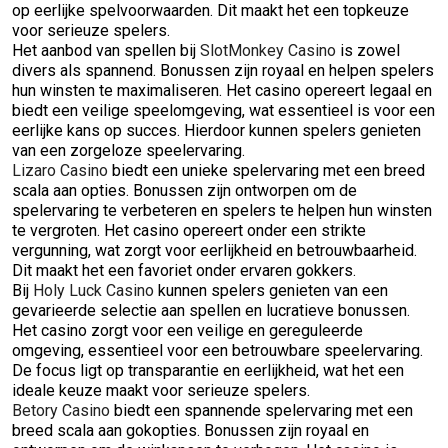
op eerlijke spelvoorwaarden. Dit maakt het een topkeuze
voor serieuze spelers.
Het aanbod van spellen bij
SlotMonkey Casino
is zowel
divers als spannend. Bonussen zijn royaal en helpen spelers
hun winsten te maximaliseren. Het casino opereert legaal en
biedt een veilige speelomgeving, wat essentieel is voor een
eerlijke kans op succes. Hierdoor kunnen spelers genieten
van een zorgeloze speelervaring.
Lizaro Casino
biedt een unieke spelervaring met een breed
scala aan opties. Bonussen zijn ontworpen om de
spelervaring te verbeteren en spelers te helpen hun winsten
te vergroten. Het casino opereert onder een strikte
vergunning, wat zorgt voor eerlijkheid en betrouwbaarheid.
Dit maakt het een favoriet onder ervaren gokkers.
Bij
Holy Luck Casino
kunnen spelers genieten van een
gevarieerde selectie aan spellen en lucratieve bonussen.
Het casino zorgt voor een veilige en gereguleerde
omgeving, essentieel voor een betrouwbare speelervaring.
De focus ligt op transparantie en eerlijkheid, wat het een
ideale keuze maakt voor serieuze spelers.
Betory Casino
biedt een spannende spelervaring met een
breed scala aan gokopties. Bonussen zijn royaal en