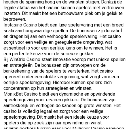
houden de spanning hoog en de winsten stijgen. Dankzij de
legale status van het casino kunnen spelers met vertrouwen
inzetten. Dit maakt het een betrouwbare plek om je geluk te
beproeven.
Instasino Casino
biedt een luxe spelervaring met een breed
scala aan hoogwaardige spellen. De bonussen zijn lucratief
en dragen bij aan een verhoogde speelervaring. Het casino
zorgt voor een veilige en gereguleerde omgeving, wat
essentieel is voor een eerlijke kans om te winnen. Het is
een perfecte keuze voor de serieuze gokker.
Bij
WinOrio Casino
staat innovatie voorop met unieke spellen
en strategieën. De bonussen zijn ontworpen om de
bankrekening van de spelers te versterken. Het casino
opereert onder een strikte vergunning, wat zorgt voor een
eerlijke speelomgeving. Hierdoor kunnen spelers zich
concentreren op hun strategieën en winsten.
MonixBet Casino
biedt een dynamische en opwindende
speelomgeving voor ervaren gokkers. De bonussen zijn
aantrekkelijk en verhogen de kansen op grote winsten. Het
casino is volledig legaal en zorgt voor een veilige
speelomgeving. Dit maakt het een ideale keuze voor
spelers die op zoek zijn naar opwinding en winst.
Ervaren gokkers kiezen vaak voor
Millioner Casino
vanwege