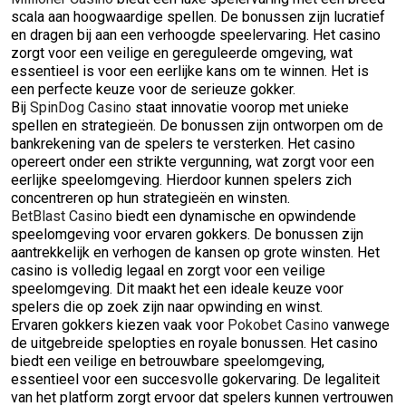
scala aan hoogwaardige spellen. De bonussen zijn lucratief
en dragen bij aan een verhoogde speelervaring. Het casino
zorgt voor een veilige en gereguleerde omgeving, wat
essentieel is voor een eerlijke kans om te winnen. Het is
een perfecte keuze voor de serieuze gokker.
Bij
SpinDog Casino
staat innovatie voorop met unieke
spellen en strategieën. De bonussen zijn ontworpen om de
bankrekening van de spelers te versterken. Het casino
opereert onder een strikte vergunning, wat zorgt voor een
eerlijke speelomgeving. Hierdoor kunnen spelers zich
concentreren op hun strategieën en winsten.
BetBlast Casino
biedt een dynamische en opwindende
speelomgeving voor ervaren gokkers. De bonussen zijn
aantrekkelijk en verhogen de kansen op grote winsten. Het
casino is volledig legaal en zorgt voor een veilige
speelomgeving. Dit maakt het een ideale keuze voor
spelers die op zoek zijn naar opwinding en winst.
Ervaren gokkers kiezen vaak voor
Pokobet Casino
vanwege
de uitgebreide spelopties en royale bonussen. Het casino
biedt een veilige en betrouwbare speelomgeving,
essentieel voor een succesvolle gokervaring. De legaliteit
van het platform zorgt ervoor dat spelers kunnen vertrouwen