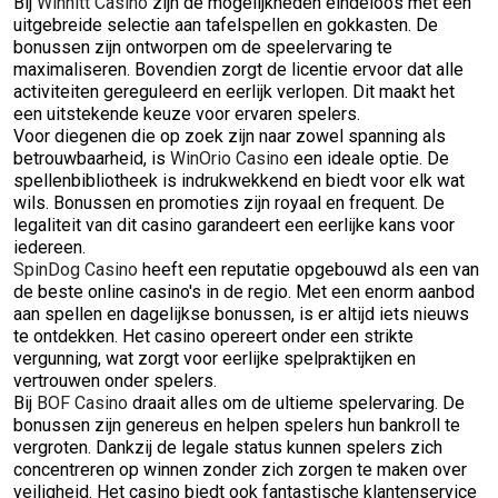
Bij
Winnitt Casino
zijn de mogelijkheden eindeloos met een
uitgebreide selectie aan tafelspellen en gokkasten. De
bonussen zijn ontworpen om de speelervaring te
maximaliseren. Bovendien zorgt de licentie ervoor dat alle
activiteiten gereguleerd en eerlijk verlopen. Dit maakt het
een uitstekende keuze voor ervaren spelers.
Voor diegenen die op zoek zijn naar zowel spanning als
betrouwbaarheid, is
WinOrio Casino
een ideale optie. De
spellenbibliotheek is indrukwekkend en biedt voor elk wat
wils. Bonussen en promoties zijn royaal en frequent. De
legaliteit van dit casino garandeert een eerlijke kans voor
iedereen.
SpinDog Casino
heeft een reputatie opgebouwd als een van
de beste online casino's in de regio. Met een enorm aanbod
aan spellen en dagelijkse bonussen, is er altijd iets nieuws
te ontdekken. Het casino opereert onder een strikte
vergunning, wat zorgt voor eerlijke spelpraktijken en
vertrouwen onder spelers.
Bij
BOF Casino
draait alles om de ultieme spelervaring. De
bonussen zijn genereus en helpen spelers hun bankroll te
vergroten. Dankzij de legale status kunnen spelers zich
concentreren op winnen zonder zich zorgen te maken over
veiligheid. Het casino biedt ook fantastische klantenservice