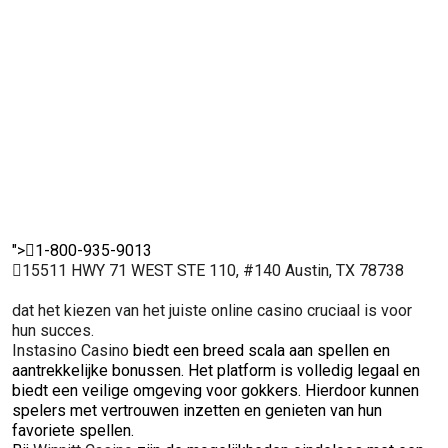
kunnen
eerlijke kans voor
wat zo
verlopen. Dit
spelers met
iedereen.
voor ee
maakt het een
vertrouwen
spelpra
uitstekende
inzetten en
en
keuze voor
genieten van
vertro
ervaren
hun favoriete
onder
spelers.
spellen.
spelers
">
1-800-935-9013
15511 HWY 71 WEST STE 110, #140 Austin, TX 78738
dat het kiezen van het juiste online casino cruciaal is voor
hun succes.
Instasino Casino
biedt een breed scala aan spellen en
aantrekkelijke bonussen. Het platform is volledig legaal en
biedt een veilige omgeving voor gokkers. Hierdoor kunnen
spelers met vertrouwen inzetten en genieten van hun
favoriete spellen.