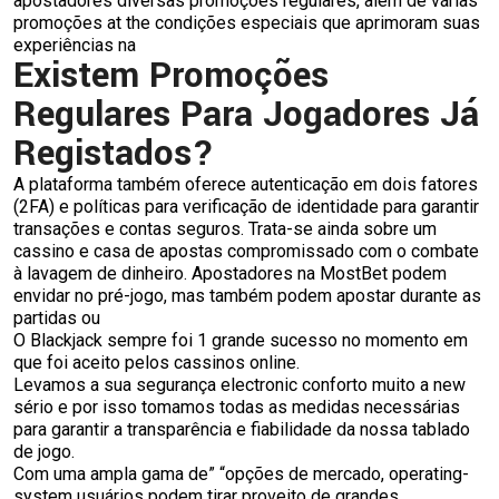
apostadores diversas promoções regulares, além de várias
promoções at the condições especiais que aprimoram suas
experiências na
Existem Promoções
Regulares Para Jogadores Já
Registados?
A plataforma também oferece autenticação em dois fatores
(2FA) e políticas para verificação de identidade para garantir
transações e contas seguros. Trata-se ainda sobre um
cassino e casa de apostas compromissado com o combate
à lavagem de dinheiro. Apostadores na MostBet podem
envidar no pré-jogo, mas também podem apostar durante as
partidas ou
O Blackjack sempre foi 1 grande sucesso no momento em
que foi aceito pelos cassinos online.
Levamos a sua segurança electronic conforto muito a new
sério e por isso tomamos todas as medidas necessárias
para garantir a transparência e fiabilidade da nossa tablado
de jogo.
Com uma ampla gama de” “opções de mercado, operating-
system usuários podem tirar proveito de grandes