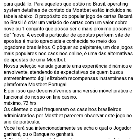
para ajudá-lo. Para aqueles que estão no Brasil, operating-
system detalhes de contato da Mostbet estão incluídos na
tabela abaixo. O propósito do popular jogo de cartas Bacará
no Brasil é criar um variado de cartas com um valor sobre
nove ou 1 conjunto que possa ser o mais próximo possível
de” “nove. A escolha particular de apostas perform site de
apostas é muito apreciada e conhecida no meio dos
jogadores brasileiros. O pôquer ao palpitante, um dos jogos
mais populares nos cassinos online, é uma das alternativas
de apostas de uma Mostbet.
Nossa seleção variada garante uma experiência dinâmica e
envolvente, atendendo às expectativas de quem busca
entretenimento ágil elizabeth recompensas instantâneas na
plataforma Mostbet Portugal.
É por isso que desenvolvemos uma versão móvel prática e
funcional do nosso on line casino.
máximo, 72 hrs.
Os clientes o qual frequentam os cassinos brasileiros
administrados por Mostbet parecem observar este jogo no
ano de particular.
Você fará sua intencionadamente se acha o qual o Jogador
ganhará, ou o Banqueiro ganhará.