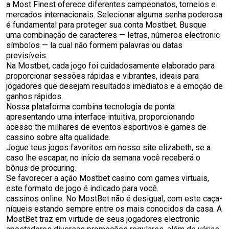
a Most Finest oferece diferentes campeonatos, torneios e
mercados internacionais. Selecionar alguma senha poderosa
é fundamental para proteger sua conta Mostbet. Busque
uma combinação de caracteres — letras, números electronic
símbolos — la cual não formem palavras ou datas
previsíveis.
Na Mostbet, cada jogo foi cuidadosamente elaborado para
proporcionar sessões rápidas e vibrantes, ideais para
jogadores que desejam resultados imediatos e a emoção de
ganhos rápidos.
Nossa plataforma combina tecnologia de ponta
apresentando uma interface intuitiva, proporcionando
acesso the milhares de eventos esportivos e games de
cassino sobre alta qualidade.
Jogue teus jogos favoritos em nosso site elizabeth, se a
caso lhe escapar, no início da semana você receberá o
bônus de procuring.
Se favorecer a ação Mostbet casino com games virtuais,
este formato de jogo é indicado para você.
cassinos online. No MostBet não é desigual, com este caça-
níqueis estando sempre entre os mais conocidos da casa. A
MostBet traz em virtude de seus jogadores electronic