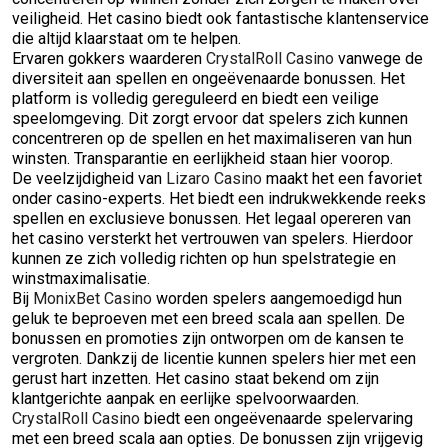
veiligheid. Het casino biedt ook fantastische klantenservice
die altijd klaarstaat om te helpen.
Ervaren gokkers waarderen
CrystalRoll Casino
vanwege de
diversiteit aan spellen en ongeëvenaarde bonussen. Het
platform is volledig gereguleerd en biedt een veilige
speelomgeving. Dit zorgt ervoor dat spelers zich kunnen
concentreren op de spellen en het maximaliseren van hun
winsten. Transparantie en eerlijkheid staan hier voorop.
De veelzijdigheid van
Lizaro Casino
maakt het een favoriet
onder casino-experts. Het biedt een indrukwekkende reeks
spellen en exclusieve bonussen. Het legaal opereren van
het casino versterkt het vertrouwen van spelers. Hierdoor
kunnen ze zich volledig richten op hun spelstrategie en
winstmaximalisatie.
Bij
MonixBet Casino
worden spelers aangemoedigd hun
geluk te beproeven met een breed scala aan spellen. De
bonussen en promoties zijn ontworpen om de kansen te
vergroten. Dankzij de licentie kunnen spelers hier met een
gerust hart inzetten. Het casino staat bekend om zijn
klantgerichte aanpak en eerlijke spelvoorwaarden.
CrystalRoll Casino
biedt een ongeëvenaarde spelervaring
met een breed scala aan opties. De bonussen zijn vrijgevig