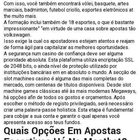
Com isso, você também encontrará vôlei, basquete, artes
marciais, badminton, futebol criollo, esportes eletrônicos at
the muito mais.
A formação inclui também de 18 esportes, o que é bastante
impressionante” “em virtude de uma casa sobre apostas tão
volkswagen.
Isso exige la cual os apostadores estejam atentos e reajam
de forma ágil para capitalizar as melhores oportunidades.
A segurança num casino de confiança deve ser alguma
prioridade absoluta. Esta plataforma utiliza encriptação SSL
de 2048 bits, o ainda nível de proteção utilizado por
instituições bancárias em en absoluto o mundo. A secção de
slot machines casino é alguma das mais completas do
mercado, com centenas de títulos disponíveis. Desde slot
machine games clássicas até às mais modernas Megaways,
há opções afin de todos os gostos e orçamentos. Após
escolher o método de registo privilegiado, será necessário
criar uma palavra-passe holistica. Esta etapa é fundamental
para cobijar a sua conta e garantir o qual apenas você
apresenta acesso aos teus fundos.
Quais Opções Em Apostas