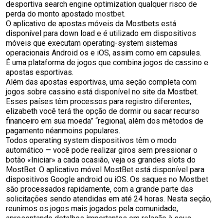
desportiva search engine optimization qualquer risco de
perda do monto apostado
mostbet
.
O aplicativo de apostas móveis da Mostbets está
disponível para down load e é utilizado em dispositivos
móveis que executam operating-system sistemas
operacionais Android os e iOS, assim como em capsules.
É uma plataforma de jogos que combina jogos de cassino e
apostas esportivas.
Além das apostas esportivas, uma seção completa com
jogos sobre cassino está disponível no site da Mostbet.
Esses países têm processos para registro diferentes,
elizabeth você terá the opção de dormir ou sacar recurso
financeiro em sua moeda” “regional, além dos métodos de
pagamento néanmoins populares.
Todos operating system dispositivos têm o modo
automático — você pode realizar giros sem pressionar o
botão «Iniciar» a cada ocasião, veja os grandes slots do
MostBet. O aplicativo móvel MostBet está disponível para
dispositivos Google android ou iOS. Os saques no Mostbet
são processados rapidamente, com a grande parte das
solicitações sendo atendidas em até 24 horas. Nesta seção,
reunimos os jogos mais jogados pela comunidade,