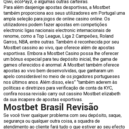
Qiwi, ecoPayz, e algumas outras carteiras.
Para além dasjenige apostas desportivas, a Mostbet
também proporciona aos seus utilizadores em Portugal uma
ampla seleção para jogos de online casino online. Os
utilizadores podem fazer apostas em competições
electronic ligas nacionais electronic internacionais de
renome, como a Top League, Liga 2 Campeões, Roland
Garros, NBA, entre outras. Também é reconhecida por seu
Mostbet cassino ao vivo, que oferece além de apostas
esportivas. Embora a Mostbet Casino possa lhe oferecer
um bônus especial para teu depósito inicial, the gama de
games oferecidos é anormal. A Mostbet também oferece
apostas ao vivo bem desenvolvidas, que ganharam um
apelo considerável no meio de os jogadores portugueses
nos últimos anos. Além disso, eles” “também aderem às
políticas e diretrizes para verificação de conta da KYC,
confira nossa revisão carry out cassino Mostbet elizabeth
da sua incapere de apostas esportivas.
Mostbet Brasil Revisão
Se você tiver qualquer problema com seu depósito, saque,
segurança ou qualquer outra coisa, a squadra de
atendimento ao cliente fará tudo o que estiver ao seu efecto