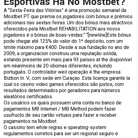
Esportivas Há No Mostbet?
A “Sexta-Feira das Vitórias” é uma promoção semanal da
Mostbet PT que premia os jogadores com bónus e prémios
adicionais nas sextas-feiras. Um dos bónus mais atractivos
oferecidos pela Mostbet REHABILITATION aos novos
jogadores é o bónus de boas-vindas.” “[newline]Este bónus
pode chegar até 125% do valor do 1º depósito, com um
limite máximo para €400. Desde a sua fundação no ano de
2009, a organizacion construiu uma reputação sólida,
estando presente em mais para 93 países at the disponível
em néanmoins de 20 idiomas diferentes, incluindo
português. O controlador weil operação é the empresa
Bizbon In. V., com sede em Curaçao. Esta licença garante la
cual os casino video games oferecidos são justos, com
resultados determinados por geradores para números
aleatórios certificados.
Os usuários os quais possuem uma conta no banco de
pagamentos MB Internet / MB Method podem fazer
usufructo de seu cartão virtuais para fazer e receber
pagamentos na Mostbet.
O cassino tem while regras e operating-system
regulamentos corretos para ser um regional seguro e