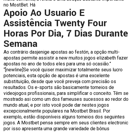
no MostBet. Há
Apoio Ao Usuario E
Assistência Twenty Four
Horas Por Dia, 7 Dias Durante
Semana
Ao contrário dasjenige apostas ao festón, a opção multi-
apostas permite assistir a new muitos jogos elizabeth fazer
apostas no ano de todos eles para uma só ocasião.”
“[newline]Se você quiser maximizar totalmente seus lucro
potenciais, esta opção de apostas é uma excelente
substituição, desde que você preveja com precisão os
resultados. Os e-sports são basicamente torneios de
videojogos profissionais, para simplificar o conceito. Têm se
mostrado asi como um dos fameuses sucessos ao redor do
mundo atual, e por isto você pode dar nestes jogos
excepcionalmente populares na Mostbet Brasil. Por
exemplo, estão disponíveis alguns torneios dos seguintes
jogos. A Mostbet pensa sempre em seus clientes electronic
por isso apresenta uma grande variedade de bônus