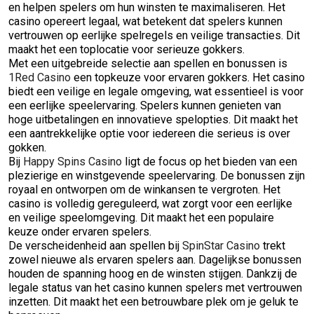
en helpen spelers om hun winsten te maximaliseren. Het
casino opereert legaal, wat betekent dat spelers kunnen
vertrouwen op eerlijke spelregels en veilige transacties. Dit
maakt het een toplocatie voor serieuze gokkers.
Met een uitgebreide selectie aan spellen en bonussen is
1Red Casino
een topkeuze voor ervaren gokkers. Het casino
biedt een veilige en legale omgeving, wat essentieel is voor
een eerlijke speelervaring. Spelers kunnen genieten van
hoge uitbetalingen en innovatieve spelopties. Dit maakt het
een aantrekkelijke optie voor iedereen die serieus is over
gokken.
Bij
Happy Spins Casino
ligt de focus op het bieden van een
plezierige en winstgevende speelervaring. De bonussen zijn
royaal en ontworpen om de winkansen te vergroten. Het
casino is volledig gereguleerd, wat zorgt voor een eerlijke
en veilige speelomgeving. Dit maakt het een populaire
keuze onder ervaren spelers.
De verscheidenheid aan spellen bij
SpinStar Casino
trekt
zowel nieuwe als ervaren spelers aan. Dagelijkse bonussen
houden de spanning hoog en de winsten stijgen. Dankzij de
legale status van het casino kunnen spelers met vertrouwen
inzetten. Dit maakt het een betrouwbare plek om je geluk te