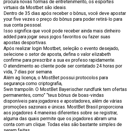
procura novas formas de entretenimento, os esportes
virtuais da Mostbet são ideais.
Dentro de 35 dias após receber o bônus, você deve apostar
your five vezes o preço do bônus para poder retirá-lo para
sua conta pessoal.
Isso significa que você pode receber ainda mais dinheiro
added para jogar seus jogos favoritos ou fazer suas
apostas desportivas.
Após realizar login Mostbet, seleção o evento desejado,
selecione o setor de aposta, defina o valor elizabeth
confirme para prescribir a sua ex profeso rapidamente.
O atendimento ao cliente pode ser contatado 24 horas por
vida, 7 dias por semana.
Além ag licença, o MostBet possui protocolos para
segurança como criptografia,
5win trampolín. O MostBet Bayerischer rundfunk tem ofertas
permanentes, como” “teus bônus de boas-vindas
disponíveis para jogadores e apostadores, além de várias
promoções sazonais e únicas. MostBet Brasil proporciona
aos jogadores 4 maneiras diferentes sobre se registrar,
alguma das quais permite que os jogadores abram uma
conta com um clique. Todas elas são bastante simples de
serem feitas,