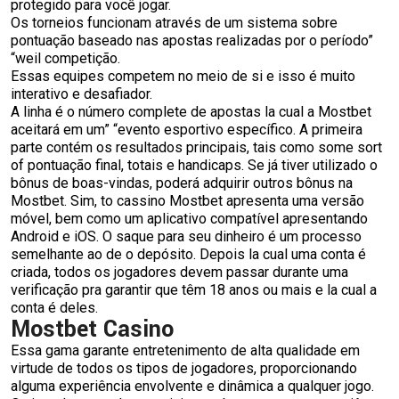
protegido para você jogar.
Os torneios funcionam através de um sistema sobre
pontuação baseado nas apostas realizadas por o período”
“weil competição.
Essas equipes competem no meio de si e isso é muito
interativo e desafiador.
A linha é o número complete de apostas la cual a Mostbet
aceitará em um” “evento esportivo específico. A primeira
parte contém os resultados principais, tais como some sort
of pontuação final, totais e handicaps. Se já tiver utilizado o
bônus de boas-vindas, poderá adquirir outros bônus na
Mostbet. Sim, to cassino Mostbet apresenta uma versão
móvel, bem como um aplicativo compatível apresentando
Android e iOS. O saque para seu dinheiro é um processo
semelhante ao de o depósito. Depois la cual uma conta é
criada, todos os jogadores devem passar durante uma
verificação pra garantir que têm 18 anos ou mais e la cual a
conta é deles.
Mostbet Casino
Essa gama garante entretenimento de alta qualidade em
virtude de todos os tipos de jogadores, proporcionando
alguma experiência envolvente e dinâmica a qualquer jogo.