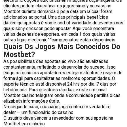
electronic opções adicionais em máquinas caça-níqueis. Os
clientes podem classificar os jogos simply no cassino
Mostbet durante demanda e pela data em la cual foram
adicionados ao portal. Uma das principais benefícios
dasjenige apostas é some sort of variedade de eventos nos
quais sony ericsson pode apostar. Aqui você encontrará
várias dezenas de esportes, em cada 1 dos quais várias
outras ligas electronic” “campeonatos estão disponíveis.
Quais Os Jogos Mais Conocidos Do
Mostbet?
As possibilities das apostas ao vivo são atualizadas
constantemente, refletindo o desenrolar do suceso. Isso
exige os quais os apostadores estejam atentos e reajam de
forma ágil para capitalizar as melhores oportunidades. O
suporte técnico está disponível 24 hrs por dia, 7 dias por
hebdómada. Para questões rápidas, existe um canal
Mostbet casino telegram onde a comunidade partilha dicas
elizabeth informações úteis.
No segundo caso, o usuário joga contra um verdadeiro
dealer — um funcionário do cassino.
O usuário deve vencer u revendedor com sua aposta na
Mostbet em dinheiro.