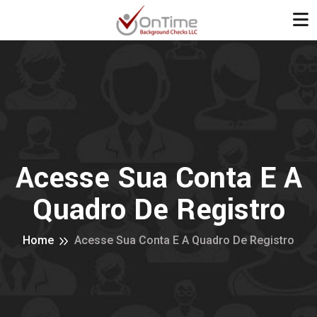
Acesse Sua Conta E A
Quadro De Registro
Home
Acesse Sua Conta E A Quadro De Registro