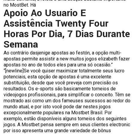
no MostBet. Há
Apoio Ao Usuario E
Assistência Twenty Four
Horas Por Dia, 7 Dias Durante
Semana
Ao contrário dasjenige apostas ao festón, a opção multi-
apostas permite assistir a new muitos jogos elizabeth fazer
apostas no ano de todos eles para uma só ocasião.”
“[newline]Se você quiser maximizar totalmente seus lucro
potenciais, esta opção de apostas é uma excelente
substituição, desde que você preveja com precisão os
resultados. Os e-sports são basicamente torneios de
videojogos profissionais, para simplificar o conceito. Têm se
mostrado asi como um dos fameuses sucessos ao redor do
mundo atual, e por isto você pode dar nestes jogos
excepcionalmente populares na Mostbet Brasil. Por
exemplo, estão disponíveis alguns torneios dos seguintes
jogos. A Mostbet pensa sempre em seus clientes electronic
por isso apresenta uma grande variedade de bônus