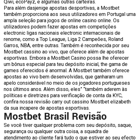
Qiwi, ecoPayz, e algumas outras carteiras.
Para além dasjenige apostas desportivas, a Mostbet
também proporciona aos seus utilizadores em Portugal uma
ampla seleção para jogos de online casino online. Os
utilizadores podem fazer apostas em competições
electronic ligas nacionais electronic internacionais de
renome, como a Top League, Liga 2 Campeões, Roland
Garros, NBA, entre outras. Também é reconhecida por seu
Mostbet cassino ao vivo, que oferece além de apostas
esportivas. Embora a Mostbet Casino possa lhe oferecer
um bônus especial para teu depósito inicial, the gama de
games oferecidos é anormal. A Mostbet também oferece
apostas ao vivo bem desenvolvidas, que ganharam um
apelo considerável no meio de os jogadores portugueses
nos últimos anos. Além disso, eles” “também aderem às
políticas e diretrizes para verificação de conta da KYC,
confira nossa revisão carry out cassino Mostbet elizabeth
da sua incapere de apostas esportivas.
Mostbet Brasil Revisão
Se você tiver qualquer problema com seu depósito, saque,
segurança ou qualquer outra coisa, a squadra de
atendimento ao cliente fará tudo o que estiver ao seu efecto