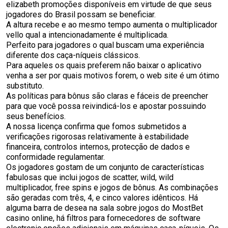
elizabeth promoções disponíveis em virtude de que seus
jogadores do Brasil possam se beneficiar.
A altura recebe e ao mesmo tempo aumenta o multiplicador
vello qual a intencionadamente é multiplicada.
Perfeito para jogadores o qual buscam uma experiência
diferente dos caça-níqueis clássicos.
Para aqueles os quais preferem não baixar o aplicativo
venha a ser por quais motivos forem, o web site é um ótimo
substituto.
As políticas para bônus são claras e fáceis de preencher
para que você possa reivindicá-los e apostar possuindo
seus benefícios.
A nossa licença confirma que fomos submetidos a
verificações rigorosas relativamente à estabilidade
financeira, controlos internos, protecção de dados e
conformidade regulamentar.
Os jogadores gostam de um conjunto de características
fabulosas que inclui jogos de scatter, wild, wild
multiplicador, free spins e jogos de bônus. As combinações
são geradas com três, 4, e cinco valores idênticos. Há
alguma barra de desea na sala sobre jogos do MostBet
casino online, há filtros para fornecedores de software