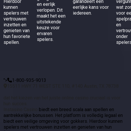
Hierdoor
garandeert een
vergunn
en eerlijk
kunnen
eerlijke kans voor
wat zo
verlopen. Dit
spelers met
iedereen.
voor ee
maakt het een
vertrouwen
spelpra
uitstekende
inzetten en
en
keuze voor
genieten van
vertro
ervaren
hun favoriete
onder
spelers.
spellen.
spelers
">
1-800-935-9013
15511 HWY 71 WEST STE 110, #140 Austin, TX 78738
dat het kiezen van het juiste online casino cruciaal is voor
hun succes.
Instasino Casino
biedt een breed scala aan spellen en
aantrekkelijke bonussen. Het platform is volledig legaal en
biedt een veilige omgeving voor gokkers. Hierdoor kunnen
spelers met vertrouwen inzetten en genieten van hun