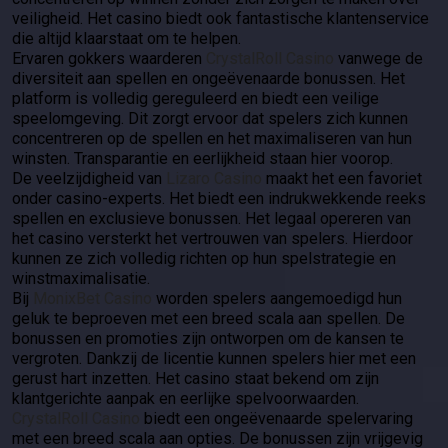
veiligheid. Het casino biedt ook fantastische klantenservice
die altijd klaarstaat om te helpen.
Ervaren gokkers waarderen
CrystalRoll Casino
vanwege de
diversiteit aan spellen en ongeëvenaarde bonussen. Het
platform is volledig gereguleerd en biedt een veilige
speelomgeving. Dit zorgt ervoor dat spelers zich kunnen
concentreren op de spellen en het maximaliseren van hun
winsten. Transparantie en eerlijkheid staan hier voorop.
De veelzijdigheid van
Lizaro Casino
maakt het een favoriet
onder casino-experts. Het biedt een indrukwekkende reeks
spellen en exclusieve bonussen. Het legaal opereren van
het casino versterkt het vertrouwen van spelers. Hierdoor
kunnen ze zich volledig richten op hun spelstrategie en
winstmaximalisatie.
Bij
MonixBet Casino
worden spelers aangemoedigd hun
geluk te beproeven met een breed scala aan spellen. De
bonussen en promoties zijn ontworpen om de kansen te
vergroten. Dankzij de licentie kunnen spelers hier met een
gerust hart inzetten. Het casino staat bekend om zijn
klantgerichte aanpak en eerlijke spelvoorwaarden.
CrystalRoll Casino
biedt een ongeëvenaarde spelervaring
met een breed scala aan opties. De bonussen zijn vrijgevig