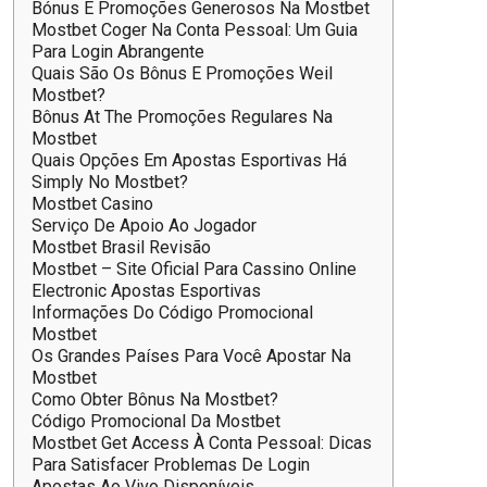
Bónus E Promoções Generosos Na Mostbet
Mostbet Coger Na Conta Pessoal: Um Guia
Para Login Abrangente
Quais São Os Bônus E Promoções Weil
Mostbet?
Bônus At The Promoções Regulares Na
Mostbet
Quais Opções Em Apostas Esportivas Há
Simply No Mostbet?
Mostbet Casino
Serviço De Apoio Ao Jogador
Mostbet Brasil Revisão
Mostbet – Site Oficial Para Cassino Online
Electronic Apostas Esportivas
Informações Do Código Promocional
Mostbet
Os Grandes Países Para Você Apostar Na
Mostbet
Como Obter Bônus Na Mostbet?
Código Promocional Da Mostbet
Mostbet Get Access À Conta Pessoal: Dicas
Para Satisfacer Problemas De Login
Apostas Ao Vivo Disponíveis