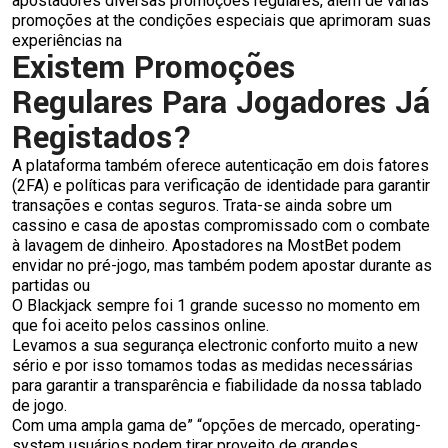
apostadores diversas promoções regulares, além de várias
promoções at the condições especiais que aprimoram suas
experiências na
Existem Promoções
Regulares Para Jogadores Já
Registados?
A plataforma também oferece autenticação em dois fatores
(2FA) e políticas para verificação de identidade para garantir
transações e contas seguros. Trata-se ainda sobre um
cassino e casa de apostas compromissado com o combate
à lavagem de dinheiro. Apostadores na MostBet podem
envidar no pré-jogo, mas também podem apostar durante as
partidas ou
O Blackjack sempre foi 1 grande sucesso no momento em
que foi aceito pelos cassinos online.
Levamos a sua segurança electronic conforto muito a new
sério e por isso tomamos todas as medidas necessárias
para garantir a transparência e fiabilidade da nossa tablado
de jogo.
Com uma ampla gama de” “opções de mercado, operating-
system usuários podem tirar proveito de grandes