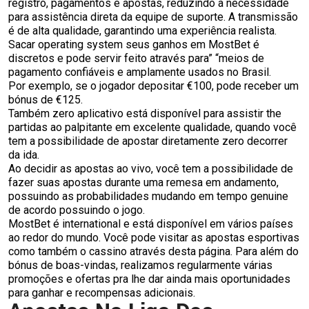
registro, pagamentos e apostas, reduzindo a necessidade
para assistência direta da equipe de suporte. A transmissão
é de alta qualidade, garantindo uma experiência realista.
Sacar operating system seus ganhos em MostBet é
discretos e pode servir feito através para” “meios de
pagamento confiáveis e amplamente usados no Brasil.
Por exemplo, se o jogador depositar €100, pode receber um
bónus de €125.
Também zero aplicativo está disponível para assistir the
partidas ao palpitante em excelente qualidade, quando você
tem a possibilidade de apostar diretamente zero decorrer
da ida.
Ao decidir as apostas ao vivo, você tem a possibilidade de
fazer suas apostas durante uma remesa em andamento,
possuindo as probabilidades mudando em tempo genuine
de acordo possuindo o jogo.
MostBet é international e está disponível em vários países
ao redor do mundo. Você pode visitar as apostas esportivas
como também o cassino através desta página. Para além do
bónus de boas-vindas, realizamos regularmente várias
promoções e ofertas pra lhe dar ainda mais oportunidades
para ganhar e recompensas adicionais.