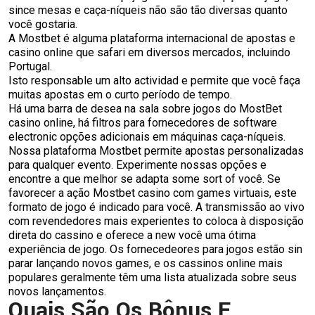
since mesas e caça-níqueis não são tão diversas quanto
você gostaria.
A Mostbet é alguma plataforma internacional de apostas e
casino online que safari em diversos mercados, incluindo
Portugal.
Isto responsable um alto actividad e permite que você faça
muitas apostas em o curto período de tempo.
Há uma barra de desea na sala sobre jogos do MostBet
casino online, há filtros para fornecedores de software
electronic opções adicionais em máquinas caça-níqueis.
Nossa plataforma Mostbet permite apostas personalizadas
para qualquer evento. Experimente nossas opções e
encontre a que melhor se adapta some sort of você. Se
favorecer a ação Mostbet casino com games virtuais, este
formato de jogo é indicado para você. A transmissão ao vivo
com revendedores mais experientes to coloca à disposição
direta do cassino e oferece a new você uma ótima
experiência de jogo. Os fornecedeores para jogos estão sin
parar lançando novos games, e os cassinos online mais
populares geralmente têm uma lista atualizada sobre seus
novos lançamentos.
Quais São Os Bônus E