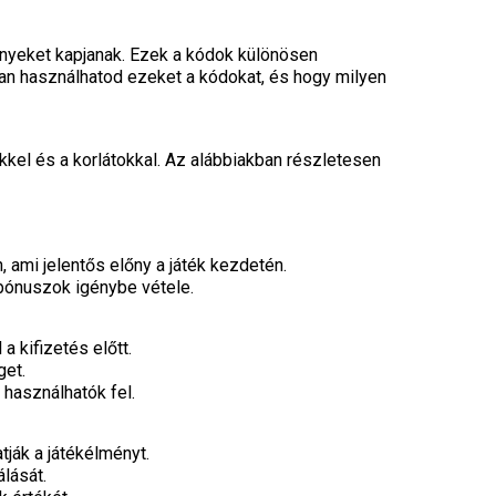
ényeket kapjanak. Ezek a kódok különösen
yan használhatod ezeket a kódokat, és hogy milyen
kkel és a korlátokkal. Az alábbiakban részletesen
 ami jelentős előny a játék kezdetén.
bónuszok igénybe vétele.
a kifizetés előtt.
get.
használhatók fel.
ják a játékélményt.
lását.