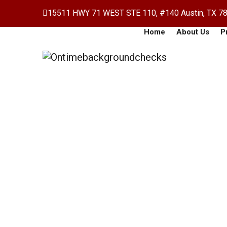
15511 HWY 71 WEST STE 110, #140 Austin, TX 7
Home
About Us
P
A Sloticorn Casino
Home