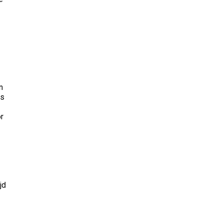
n
is
r
jd