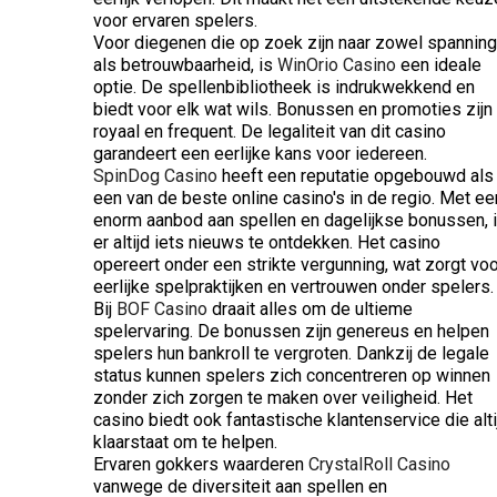
voor ervaren spelers.
Voor diegenen die op zoek zijn naar zowel spanning
als betrouwbaarheid, is
WinOrio Casino
een ideale
optie. De spellenbibliotheek is indrukwekkend en
biedt voor elk wat wils. Bonussen en promoties zijn
royaal en frequent. De legaliteit van dit casino
garandeert een eerlijke kans voor iedereen.
SpinDog Casino
heeft een reputatie opgebouwd als
een van de beste online casino's in de regio. Met ee
enorm aanbod aan spellen en dagelijkse bonussen, 
er altijd iets nieuws te ontdekken. Het casino
opereert onder een strikte vergunning, wat zorgt voo
eerlijke spelpraktijken en vertrouwen onder spelers.
Bij
BOF Casino
draait alles om de ultieme
spelervaring. De bonussen zijn genereus en helpen
spelers hun bankroll te vergroten. Dankzij de legale
status kunnen spelers zich concentreren op winnen
zonder zich zorgen te maken over veiligheid. Het
casino biedt ook fantastische klantenservice die alti
klaarstaat om te helpen.
Ervaren gokkers waarderen
CrystalRoll Casino
vanwege de diversiteit aan spellen en