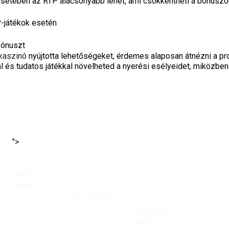
setében az RTP alacsonyabb lehet, ami csökkentheti a bónuszok
-játékok esetén
bónuszt
 kaszinó
nyújtotta lehetőségeket, érdemes alaposan átnézni a p
 és tudatos játékkal növelheted a nyerési esélyeidet, miközbe
">
SpinDog
Ervaren
Casino
Bij
gokkers
heeft een
BOF Casino
waarderen
reputatie
draait alles
CrystalRoll
opgebouwd
om de ultieme
Casino
e
als een van
spelervaring.
De veelz