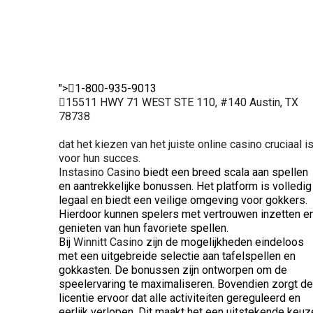
hun favoriete
spelers.
spellen.
">
1-800-935-9013
15511 HWY 71 WEST STE 110, #140 Austin, TX
78738
dat het kiezen van het juiste online casino cruciaal i
voor hun succes.
Instasino Casino
biedt een breed scala aan spellen
en aantrekkelijke bonussen. Het platform is volledig
legaal en biedt een veilige omgeving voor gokkers.
Hierdoor kunnen spelers met vertrouwen inzetten e
genieten van hun favoriete spellen.
Bij
Winnitt Casino
zijn de mogelijkheden eindeloos
met een uitgebreide selectie aan tafelspellen en
gokkasten. De bonussen zijn ontworpen om de
speelervaring te maximaliseren. Bovendien zorgt de
licentie ervoor dat alle activiteiten gereguleerd en
eerlijk verlopen. Dit maakt het een uitstekende keuz