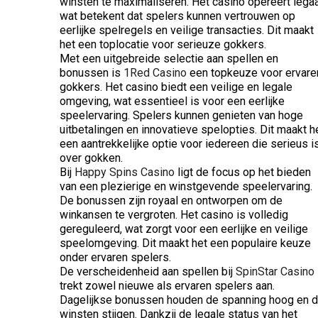
winsten te maximaliseren. Het casino opereert legaa
wat betekent dat spelers kunnen vertrouwen op
eerlijke spelregels en veilige transacties. Dit maakt
het een toplocatie voor serieuze gokkers.
Met een uitgebreide selectie aan spellen en
bonussen is
1Red Casino
een topkeuze voor ervare
gokkers. Het casino biedt een veilige en legale
omgeving, wat essentieel is voor een eerlijke
speelervaring. Spelers kunnen genieten van hoge
uitbetalingen en innovatieve spelopties. Dit maakt h
een aantrekkelijke optie voor iedereen die serieus i
over gokken.
Bij
Happy Spins Casino
ligt de focus op het bieden
van een plezierige en winstgevende speelervaring.
De bonussen zijn royaal en ontworpen om de
winkansen te vergroten. Het casino is volledig
gereguleerd, wat zorgt voor een eerlijke en veilige
speelomgeving. Dit maakt het een populaire keuze
onder ervaren spelers.
De verscheidenheid aan spellen bij
SpinStar Casino
trekt zowel nieuwe als ervaren spelers aan.
Dagelijkse bonussen houden de spanning hoog en 
winsten stijgen. Dankzij de legale status van het