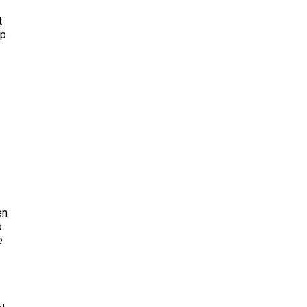
t
op
en
o
e