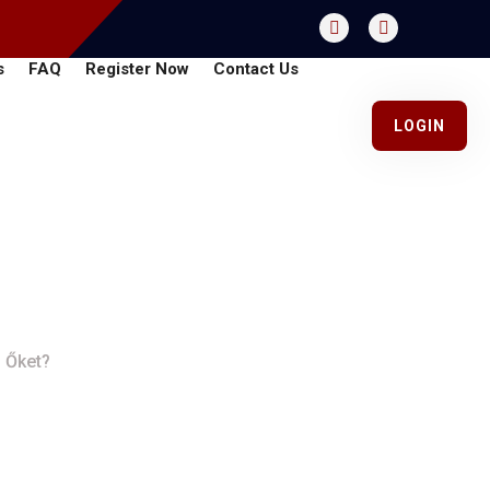
s
FAQ
Register Now
Contact Us
LOGIN
gyan Használd Őket?
 Őket?