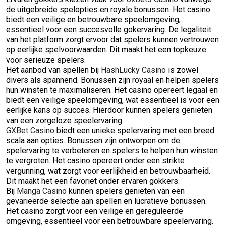
de uitgebreide spelopties en royale bonussen. Het casino
biedt een veilige en betrouwbare speelomgeving,
essentieel voor een succesvolle gokervaring. De legaliteit
van het platform zorgt ervoor dat spelers kunnen vertrouwen
op eerlijke spelvoorwaarden. Dit maakt het een topkeuze
voor serieuze spelers.
Het aanbod van spellen bij
HashLucky Casino
is zowel
divers als spannend. Bonussen zijn royaal en helpen spelers
hun winsten te maximaliseren. Het casino opereert legaal en
biedt een veilige speelomgeving, wat essentieel is voor een
eerlijke kans op succes. Hierdoor kunnen spelers genieten
van een zorgeloze speelervaring.
GXBet Casino
biedt een unieke spelervaring met een breed
scala aan opties. Bonussen zijn ontworpen om de
spelervaring te verbeteren en spelers te helpen hun winsten
te vergroten. Het casino opereert onder een strikte
vergunning, wat zorgt voor eerlijkheid en betrouwbaarheid.
Dit maakt het een favoriet onder ervaren gokkers.
Bij
Manga Casino
kunnen spelers genieten van een
gevarieerde selectie aan spellen en lucratieve bonussen.
Het casino zorgt voor een veilige en gereguleerde
omgeving, essentieel voor een betrouwbare speelervaring.