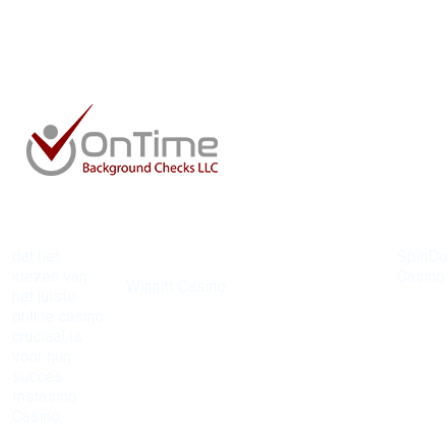
dat het
SpinD
Bij
kiezen van
Casino
Winnitt Casino
het juiste
heeft 
zijn de
online casino
reputat
mogelijkheden
cruciaal is
opgeb
eindeloos met
voor hun
Voor diegenen die
als een
een
succes.
op zoek zijn naar
de bes
uitgebreide
Instasino
zowel spanning
online
selectie aan
Casino
als
casino'
tafelspellen en
biedt een
betrouwbaarheid,
regio. 
gokkasten. De