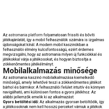
Az
astromania platform
folyamatosan frissíti és bővíti
játékajánlatát, így a mobil felhasználók számára is izgalmas
újdonságokat kínál. A modern mobil kaszinókban a
felhasználói élmény kulcsfontosságú, ezért érdemes
megvizsgálni, hogy az astromania milyen új funkciókkal és
játékokkal várja a játékosokat, és hogyan biztosítja a
zökkenőmentes játékélményt.
Mobilalkalmazás minősége
Az astromania kaszinó mobilalkalmazása kiemelkedő
minőségű, amely lehetővé teszi a zökkenőmentes játékot
bárhol és bármikor. A felhasználói felület intuitív és könnyen
navigálható, ami különösen fontos a gyors játékhoz. Az
alábbi jellemzők emelik ki az alkalmazást:
Gyors betöltési idő:
Az alkalmazás gyorsan betöltődik, így
a játékosoknak nem kell hosszú perceket várniuk a játékok