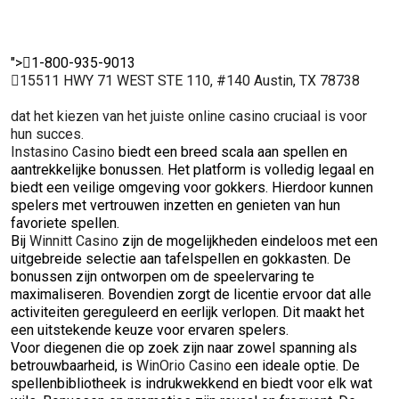
">
1-800-935-9013
15511 HWY 71 WEST STE 110, #140 Austin, TX 78738
dat het kiezen van het juiste online casino cruciaal is voor
hun succes.
Instasino Casino
biedt een breed scala aan spellen en
aantrekkelijke bonussen. Het platform is volledig legaal en
biedt een veilige omgeving voor gokkers. Hierdoor kunnen
spelers met vertrouwen inzetten en genieten van hun
favoriete spellen.
Bij
Winnitt Casino
zijn de mogelijkheden eindeloos met een
uitgebreide selectie aan tafelspellen en gokkasten. De
bonussen zijn ontworpen om de speelervaring te
maximaliseren. Bovendien zorgt de licentie ervoor dat alle
activiteiten gereguleerd en eerlijk verlopen. Dit maakt het
een uitstekende keuze voor ervaren spelers.
Voor diegenen die op zoek zijn naar zowel spanning als
betrouwbaarheid, is
WinOrio Casino
een ideale optie. De
spellenbibliotheek is indrukwekkend en biedt voor elk wat