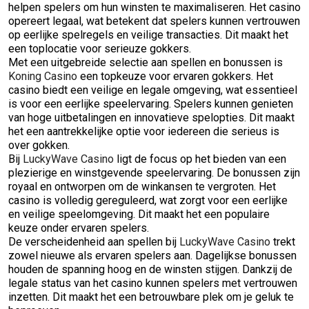
helpen spelers om hun winsten te maximaliseren. Het casino
opereert legaal, wat betekent dat spelers kunnen vertrouwen
op eerlijke spelregels en veilige transacties. Dit maakt het
een toplocatie voor serieuze gokkers.
Met een uitgebreide selectie aan spellen en bonussen is
Koning Casino
een topkeuze voor ervaren gokkers. Het
casino biedt een veilige en legale omgeving, wat essentieel
is voor een eerlijke speelervaring. Spelers kunnen genieten
van hoge uitbetalingen en innovatieve spelopties. Dit maakt
het een aantrekkelijke optie voor iedereen die serieus is
over gokken.
Bij
LuckyWave Casino
ligt de focus op het bieden van een
plezierige en winstgevende speelervaring. De bonussen zijn
royaal en ontworpen om de winkansen te vergroten. Het
casino is volledig gereguleerd, wat zorgt voor een eerlijke
en veilige speelomgeving. Dit maakt het een populaire
keuze onder ervaren spelers.
De verscheidenheid aan spellen bij
LuckyWave Casino
trekt
zowel nieuwe als ervaren spelers aan. Dagelijkse bonussen
houden de spanning hoog en de winsten stijgen. Dankzij de
legale status van het casino kunnen spelers met vertrouwen
inzetten. Dit maakt het een betrouwbare plek om je geluk te