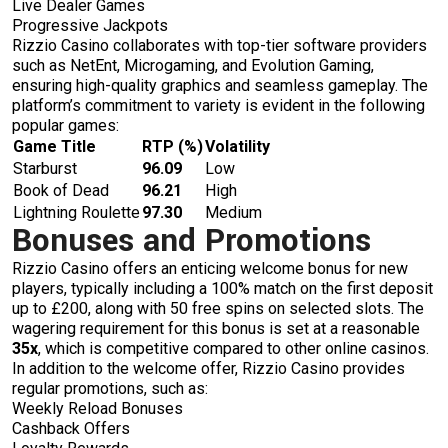
Live Dealer Games
Progressive Jackpots
Rizzio Casino collaborates with top-tier software providers
such as NetEnt, Microgaming, and Evolution Gaming,
ensuring high-quality graphics and seamless gameplay. The
platform’s commitment to variety is evident in the following
popular games:
Game Title
RTP (%)
Volatility
Starburst
96.09
Low
Book of Dead
96.21
High
Lightning Roulette
97.30
Medium
Bonuses and Promotions
Rizzio Casino offers an enticing welcome bonus for new
players, typically including a 100% match on the first deposit
up to £200, along with 50 free spins on selected slots. The
wagering requirement for this bonus is set at a reasonable
35x
, which is competitive compared to other online casinos.
In addition to the welcome offer, Rizzio Casino provides
regular promotions, such as:
Weekly Reload Bonuses
Cashback Offers