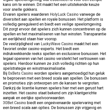
kans om te winnen. Dit maakt het een uitstekende keuze
voor snelle gokkers.
Ervaren spelers waarderen
HolyLuck Casino
vanwege de
diversiteit aan spellen en royale bonussen. Het platform is
volledig gereguleerd en biedt een veilige speelomgeving.
Dit zorgt ervoor dat spelers zich kunnen concentreren op de
spellen en het maximaliseren van hun winsten. Transparantie
en eerlijkheid staan hier voorop.
De veelzijdigheid van
LuckyWave Casino
maakt het een
favoriet onder casino-experts. Het biedt een
indrukwekkende reeks spellen en exclusieve bonussen. Het
legaal opereren van het casino versterkt het vertrouwen van
spelers. Hierdoor kunnen ze zich volledig richten op hun
spelstrategie en winstmaximalisatie.
Bij
0xBets Casino
worden spelers aangemoedigd hun geluk
te beproeven met een breed scala aan spellen. De bonussen
en promoties zijn ontworpen om de kansen te vergroten.
Dankzij de licentie kunnen spelers hier met een gerust hart
inzetten. Het casino staat bekend om zijn klantgerichte
aanpak en eerlijke spelvoorwaarden.
30Bet Casino
biedt een ongeëvenaarde spelervaring met
een breed scala aan opties. De bonussen zijn vrijgevig en