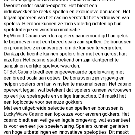
favoriet onder casino-experts. Het biedt een
indrukwekkende reeks spellen en exclusieve bonussen. Het
legaal opereren van het casino versterkt het vertrouwen van
spelers. Hierdoor kunnen ze zich volledig richten op hun
spelstrategie en winstmaximalisatie.
Bij
Winnitt Casino
worden spelers aangemoedigd hun geluk
te beproeven met een breed scala aan spellen. De bonussen
en promoties zijn ontworpen om de kansen te vergroten.
Dankzij de licentie kunnen spelers hier met een gerust hart
inzetten. Het casino staat bekend om zijn klantgerichte
aanpak en eerlijke spelvoorwaarden.
GTBet Casino
biedt een ongeëvenaarde spelervaring met
een breed scala aan opties. De bonussen zijn vrijgevig en
helpen spelers om hun winsten te maximaliseren. Het casino
opereert legaal, wat betekent dat spelers kunnen vertrouwen
op eerlijke spelregels en veilige transacties. Dit maakt het
een toplocatie voor serieuze gokkers.
Met een uitgebreide selectie aan spellen en bonussen is
LuckyWave Casino
een topkeuze voor ervaren gokkers. Het
casino biedt een veilige en legale omgeving, wat essentieel
is voor een eerlijke speelervaring. Spelers kunnen genieten
van hoge uitbetalingen en innovatieve spelopties. Dit maakt