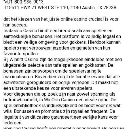
">
1-800-935-9013
15511 HWY 71 WEST STE 110, #140 Austin, TX 78738
dat het kiezen van het juiste online casino cruciaal is voor
hun succes.
Instasino Casino
biedt een breed scala aan spellen en
aantrekkelijke bonussen. Het platform is volledig legaal en
biedt een veilige omgeving voor gokkers. Hierdoor kunnen
spelers met vertrouwen inzetten en genieten van hun
favoriete spellen.
Bij
Winnitt Casino
zijn de mogelijkheden eindeloos met een
uitgebreide selectie aan tafelspellen en gokkasten. De
bonussen zijn ontworpen om de speelervaring te
maximaliseren. Bovendien zorgt de licentie ervoor dat alle
activiteiten gereguleerd en eerlijk verlopen. Dit maakt het
een uitstekende keuze voor ervaren spelers.
Voor diegenen die op zoek zijn naar zowel spanning als
betrouwbaarheid, is
WinOrio Casino
een ideale optie. De
spellenbibliotheek is indrukwekkend en biedt voor elk wat
wils. Bonussen en promoties zijn royaal en frequent. De
legaliteit van dit casino garandeert een eerlijke kans voor
iedereen.
SpinDog Casino
heeft een reputatie opgebouwd als een van