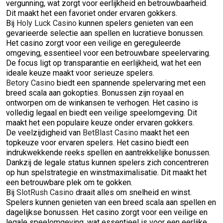
vergunning, wat zorgt voor eerlijkheid en betrouwbaarheid.
Dit maakt het een favoriet onder ervaren gokkers.
Bij
Holy Luck Casino
kunnen spelers genieten van een
gevarieerde selectie aan spellen en lucratieve bonussen.
Het casino zorgt voor een veilige en gereguleerde
omgeving, essentieel voor een betrouwbare speelervaring.
De focus ligt op transparantie en eerlijkheid, wat het een
ideale keuze maakt voor serieuze spelers.
Betory Casino
biedt een spannende spelervaring met een
breed scala aan gokopties. Bonussen zijn royaal en
ontworpen om de winkansen te verhogen. Het casino is
volledig legaal en biedt een veilige speelomgeving. Dit
maakt het een populaire keuze onder ervaren gokkers.
De veelzijdigheid van
BetBlast Casino
maakt het een
topkeuze voor ervaren spelers. Het casino biedt een
indrukwekkende reeks spellen en aantrekkelijke bonussen.
Dankzij de legale status kunnen spelers zich concentreren
op hun spelstrategie en winstmaximalisatie. Dit maakt het
een betrouwbare plek om te gokken.
Bij
SlotRush Casino
draait alles om snelheid en winst.
Spelers kunnen genieten van een breed scala aan spellen en
dagelijkse bonussen. Het casino zorgt voor een veilige en
legale speelomgeving, wat essentieel is voor een eerlijke