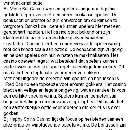
winstmaximalisatie.
Bij
MonixBet Casino
worden spelers aangemoedigd hun
geluk te beproeven met een breed scala aan spellen. De
bonussen en promoties zijn ontworpen om de kansen te
vergroten. Dankzij de licentie kunnen spelers hier met een
gerust hart inzetten. Het casino staat bekend om zijn
klantgerichte aanpak en eerlijke spelvoorwaarden.
CrystalRoll Casino
biedt een ongeëvenaarde spelervaring
met een breed scala aan opties. De bonussen zijn vrijgevig
en helpen spelers om hun winsten te maximaliseren. Het
casino opereert legaal, wat betekent dat spelers kunnen
vertrouwen op eerlijke spelregels en veilige transacties. Dit
maakt het een toplocatie voor serieuze gokkers.
Met een uitgebreide selectie aan spellen en bonussen is
1Red Casino
een topkeuze voor ervaren gokkers. Het casino
biedt een veilige en legale omgeving, wat essentieel is voor
een eerlijke speelervaring. Spelers kunnen genieten van
hoge uitbetalingen en innovatieve spelopties. Dit maakt het
een aantrekkelijke optie voor iedereen die serieus is over
gokken.
Bij
Happy Spins Casino
ligt de focus op het bieden van een
plezierige en winstgevende speelervaring. De bonussen zijn