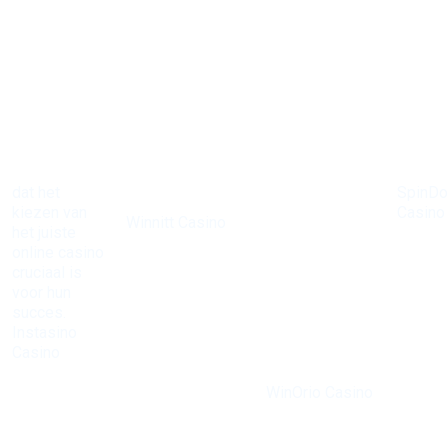
dat het
SpinD
Bij
kiezen van
Casino
Winnitt Casino
het juiste
heeft 
zijn de
online casino
reputat
mogelijkheden
cruciaal is
opgeb
eindeloos met
voor hun
Voor diegenen die
als een
een
succes.
op zoek zijn naar
de bes
uitgebreide
Instasino
zowel spanning
online
selectie aan
Casino
als
casino'
tafelspellen en
biedt een
betrouwbaarheid,
regio. 
gokkasten. De
breed scala
is
WinOrio Casino
een en
bonussen zijn
aan spellen
een ideale optie.
aanbod
ontworpen om
en
De
spelle
de