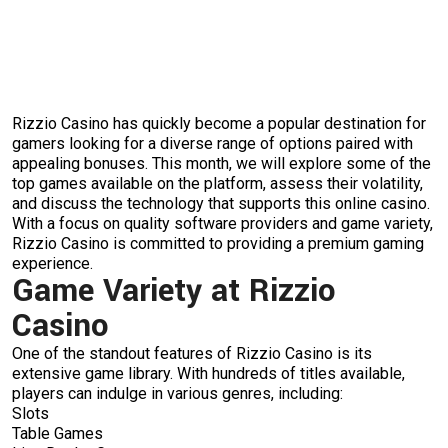
Rizzio Casino has quickly become a popular destination for
gamers looking for a diverse range of options paired with
appealing bonuses. This month, we will explore some of the
top games available on the platform, assess their volatility,
and discuss the technology that supports this online casino.
With a focus on quality software providers and game variety,
Rizzio Casino is committed to providing a premium gaming
experience.
Game Variety at Rizzio
Casino
One of the standout features of Rizzio Casino is its
extensive game library. With hundreds of titles available,
players can indulge in various genres, including:
Slots
Table Games