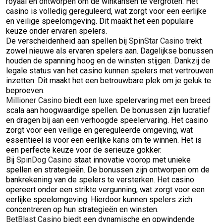
royaal en ontworpen om de winkansen te vergroten. Het
casino is volledig gereguleerd, wat zorgt voor een eerlijke
en veilige speelomgeving. Dit maakt het een populaire
keuze onder ervaren spelers.
De verscheidenheid aan spellen bij
SpinStar Casino
trekt
zowel nieuwe als ervaren spelers aan. Dagelijkse bonussen
houden de spanning hoog en de winsten stijgen. Dankzij de
legale status van het casino kunnen spelers met vertrouwen
inzetten. Dit maakt het een betrouwbare plek om je geluk te
beproeven.
Millioner Casino
biedt een luxe spelervaring met een breed
scala aan hoogwaardige spellen. De bonussen zijn lucratief
en dragen bij aan een verhoogde speelervaring. Het casino
zorgt voor een veilige en gereguleerde omgeving, wat
essentieel is voor een eerlijke kans om te winnen. Het is
een perfecte keuze voor de serieuze gokker.
Bij
SpinDog Casino
staat innovatie voorop met unieke
spellen en strategieën. De bonussen zijn ontworpen om de
bankrekening van de spelers te versterken. Het casino
opereert onder een strikte vergunning, wat zorgt voor een
eerlijke speelomgeving. Hierdoor kunnen spelers zich
concentreren op hun strategieën en winsten.
BetBlast Casino
biedt een dynamische en opwindende