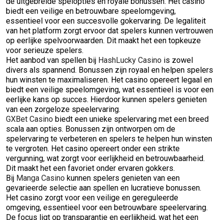
de uitgebreide spelopties en royale bonussen. Het casino
biedt een veilige en betrouwbare speelomgeving,
essentieel voor een succesvolle gokervaring. De legaliteit
van het platform zorgt ervoor dat spelers kunnen vertrouwen
op eerlijke spelvoorwaarden. Dit maakt het een topkeuze
voor serieuze spelers.
Het aanbod van spellen bij
HashLucky Casino
is zowel
divers als spannend. Bonussen zijn royaal en helpen spelers
hun winsten te maximaliseren. Het casino opereert legaal en
biedt een veilige speelomgeving, wat essentieel is voor een
eerlijke kans op succes. Hierdoor kunnen spelers genieten
van een zorgeloze speelervaring.
GXBet Casino
biedt een unieke spelervaring met een breed
scala aan opties. Bonussen zijn ontworpen om de
spelervaring te verbeteren en spelers te helpen hun winsten
te vergroten. Het casino opereert onder een strikte
vergunning, wat zorgt voor eerlijkheid en betrouwbaarheid.
Dit maakt het een favoriet onder ervaren gokkers.
Bij
Manga Casino
kunnen spelers genieten van een
gevarieerde selectie aan spellen en lucratieve bonussen.
Het casino zorgt voor een veilige en gereguleerde
omgeving, essentieel voor een betrouwbare speelervaring.
De focus ligt op transparantie en eerlijkheid, wat het een