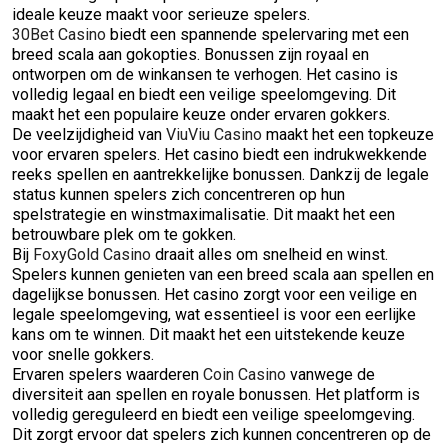
ideale keuze maakt voor serieuze spelers.
30Bet Casino
biedt een spannende spelervaring met een
breed scala aan gokopties. Bonussen zijn royaal en
ontworpen om de winkansen te verhogen. Het casino is
volledig legaal en biedt een veilige speelomgeving. Dit
maakt het een populaire keuze onder ervaren gokkers.
De veelzijdigheid van
ViuViu Casino
maakt het een topkeuze
voor ervaren spelers. Het casino biedt een indrukwekkende
reeks spellen en aantrekkelijke bonussen. Dankzij de legale
status kunnen spelers zich concentreren op hun
spelstrategie en winstmaximalisatie. Dit maakt het een
betrouwbare plek om te gokken.
Bij
FoxyGold Casino
draait alles om snelheid en winst.
Spelers kunnen genieten van een breed scala aan spellen en
dagelijkse bonussen. Het casino zorgt voor een veilige en
legale speelomgeving, wat essentieel is voor een eerlijke
kans om te winnen. Dit maakt het een uitstekende keuze
voor snelle gokkers.
Ervaren spelers waarderen
Coin Casino
vanwege de
diversiteit aan spellen en royale bonussen. Het platform is
volledig gereguleerd en biedt een veilige speelomgeving.
Dit zorgt ervoor dat spelers zich kunnen concentreren op de