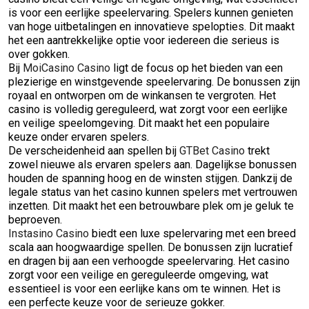
is voor een eerlijke speelervaring. Spelers kunnen genieten
van hoge uitbetalingen en innovatieve spelopties. Dit maakt
het een aantrekkelijke optie voor iedereen die serieus is
over gokken.
Bij
MoiCasino Casino
ligt de focus op het bieden van een
plezierige en winstgevende speelervaring. De bonussen zijn
royaal en ontworpen om de winkansen te vergroten. Het
casino is volledig gereguleerd, wat zorgt voor een eerlijke
en veilige speelomgeving. Dit maakt het een populaire
keuze onder ervaren spelers.
De verscheidenheid aan spellen bij
GTBet Casino
trekt
zowel nieuwe als ervaren spelers aan. Dagelijkse bonussen
houden de spanning hoog en de winsten stijgen. Dankzij de
legale status van het casino kunnen spelers met vertrouwen
inzetten. Dit maakt het een betrouwbare plek om je geluk te
beproeven.
Instasino Casino
biedt een luxe spelervaring met een breed
scala aan hoogwaardige spellen. De bonussen zijn lucratief
en dragen bij aan een verhoogde speelervaring. Het casino
zorgt voor een veilige en gereguleerde omgeving, wat
essentieel is voor een eerlijke kans om te winnen. Het is
een perfecte keuze voor de serieuze gokker.