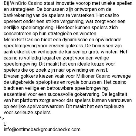
Bij
WinOrio Casino
staat innovatie voorop met unieke spellen
en strategieën. De bonussen zijn ontworpen om de
bankrekening van de spelers te versterken. Het casino
opereert onder een strikte vergunning, wat zorgt voor een
eerlijke speelomgeving. Hierdoor kunnen spelers zich
concentreren op hun strategieën en winsten.
MonixBet Casino
biedt een dynamische en opwindende
speelomgeving voor ervaren gokkers. De bonussen zijn
aantrekkelijk en verhogen de kansen op grote winsten. Het
casino is volledig legaal en zorgt voor een veilige
speelomgeving. Dit maakt het een ideale keuze voor
spelers die op zoek zijn naar opwinding en winst.
Ervaren gokkers kiezen vaak voor
Millioner Casino
vanwege
de uitgebreide spelopties en royale bonussen. Het casino
biedt een veilige en betrouwbare speelomgeving,
essentieel voor een succesvolle gokervaring. De legaliteit
van het platform zorgt ervoor dat spelers kunnen vertrouwen
op eerlijke spelvoorwaarden. Dit maakt het een topkeuze
voor serieuze spelers.
">
info@ontimebackgroundchecks.com