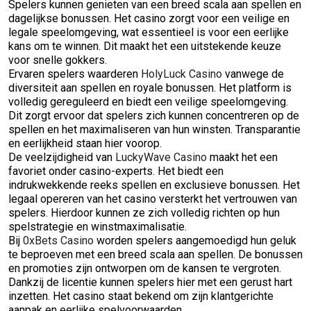
Spelers kunnen genieten van een breed scala aan spellen en
dagelijkse bonussen. Het casino zorgt voor een veilige en
legale speelomgeving, wat essentieel is voor een eerlijke
kans om te winnen. Dit maakt het een uitstekende keuze
voor snelle gokkers.
Ervaren spelers waarderen
HolyLuck Casino
vanwege de
diversiteit aan spellen en royale bonussen. Het platform is
volledig gereguleerd en biedt een veilige speelomgeving.
Dit zorgt ervoor dat spelers zich kunnen concentreren op de
spellen en het maximaliseren van hun winsten. Transparantie
en eerlijkheid staan hier voorop.
De veelzijdigheid van
LuckyWave Casino
maakt het een
favoriet onder casino-experts. Het biedt een
indrukwekkende reeks spellen en exclusieve bonussen. Het
legaal opereren van het casino versterkt het vertrouwen van
spelers. Hierdoor kunnen ze zich volledig richten op hun
spelstrategie en winstmaximalisatie.
Bij
0xBets Casino
worden spelers aangemoedigd hun geluk
te beproeven met een breed scala aan spellen. De bonussen
en promoties zijn ontworpen om de kansen te vergroten.
Dankzij de licentie kunnen spelers hier met een gerust hart
inzetten. Het casino staat bekend om zijn klantgerichte
aanpak en eerlijke spelvoorwaarden.