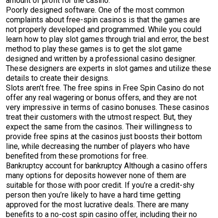
amount of profit for the casino.
Poorly designed software. One of the most common
complaints about free-spin casinos is that the games are
not properly developed and programmed. While you could
learn how to play slot games through trial and error, the best
method to play these games is to get the slot game
designed and written by a professional casino designer.
These designers are experts in slot games and utilize these
details to create their designs.
Slots aren’t free. The free spins in Free Spin Casino do not
offer any real wagering or bonus offers, and they are not
very impressive in terms of casino bonuses. These casinos
treat their customers with the utmost respect. But, they
expect the same from the casinos. Their willingness to
provide free spins at the casinos just boosts their bottom
line, while decreasing the number of players who have
benefited from these promotions for free.
Bankruptcy account for bankruptcy Although a casino offers
many options for deposits however none of them are
suitable for those with poor credit. If you’re a credit-shy
person then you’re likely to have a hard time getting
approved for the most lucrative deals. There are many
benefits to a no-cost spin casino offer, including their no