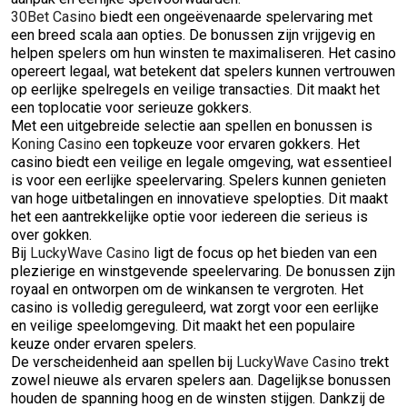
30Bet Casino
biedt een ongeëvenaarde spelervaring met
een breed scala aan opties. De bonussen zijn vrijgevig en
helpen spelers om hun winsten te maximaliseren. Het casino
opereert legaal, wat betekent dat spelers kunnen vertrouwen
op eerlijke spelregels en veilige transacties. Dit maakt het
een toplocatie voor serieuze gokkers.
Met een uitgebreide selectie aan spellen en bonussen is
Koning Casino
een topkeuze voor ervaren gokkers. Het
casino biedt een veilige en legale omgeving, wat essentieel
is voor een eerlijke speelervaring. Spelers kunnen genieten
van hoge uitbetalingen en innovatieve spelopties. Dit maakt
het een aantrekkelijke optie voor iedereen die serieus is
over gokken.
Bij
LuckyWave Casino
ligt de focus op het bieden van een
plezierige en winstgevende speelervaring. De bonussen zijn
royaal en ontworpen om de winkansen te vergroten. Het
casino is volledig gereguleerd, wat zorgt voor een eerlijke
en veilige speelomgeving. Dit maakt het een populaire
keuze onder ervaren spelers.
De verscheidenheid aan spellen bij
LuckyWave Casino
trekt
zowel nieuwe als ervaren spelers aan. Dagelijkse bonussen
houden de spanning hoog en de winsten stijgen. Dankzij de