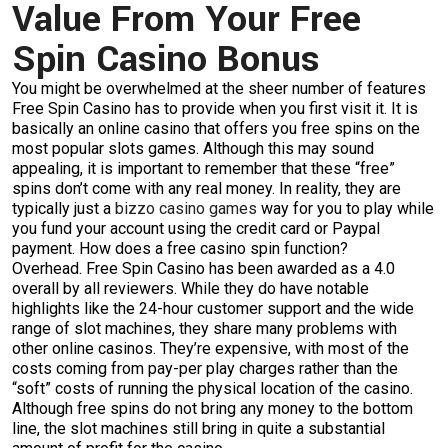
Value From Your Free
Spin Casino Bonus
You might be overwhelmed at the sheer number of features
Free Spin Casino has to provide when you first visit it. It is
basically an online casino that offers you free spins on the
most popular slots games. Although this may sound
appealing, it is important to remember that these “free”
spins don’t come with any real money. In reality, they are
typically just a
bizzo casino games
way for you to play while
you fund your account using the credit card or Paypal
payment. How does a free casino spin function?
Overhead. Free Spin Casino has been awarded as a 4.0
overall by all reviewers. While they do have notable
highlights like the 24-hour customer support and the wide
range of slot machines, they share many problems with
other online casinos. They’re expensive, with most of the
costs coming from pay-per play charges rather than the
“soft” costs of running the physical location of the casino.
Although free spins do not bring any money to the bottom
line, the slot machines still bring in quite a substantial