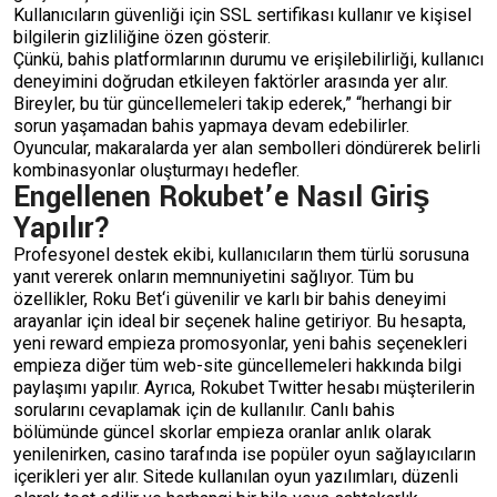
Kullanıcıların güvenliği için SSL sertifikası kullanır ve kişisel
bilgilerin gizliliğine özen gösterir.
Çünkü, bahis platformlarının durumu ve erişilebilirliği, kullanıcı
deneyimini doğrudan etkileyen faktörler arasında yer alır.
Bireyler, bu tür güncellemeleri takip ederek,” “herhangi bir
sorun yaşamadan bahis yapmaya devam edebilirler.
Oyuncular, makaralarda yer alan sembolleri döndürerek belirli
kombinasyonlar oluşturmayı hedefler.
Engellenen Rokubet’e Nasıl Giriş
Yapılır?
Profesyonel destek ekibi, kullanıcıların them türlü sorusuna
yanıt vererek onların memnuniyetini sağlıyor. Tüm bu
özellikler, Roku Bet‘i güvenilir ve karlı bir bahis deneyimi
arayanlar için ideal bir seçenek haline getiriyor. Bu hesapta,
yeni reward empieza promosyonlar, yeni bahis seçenekleri
empieza diğer tüm web-site güncellemeleri hakkında bilgi
paylaşımı yapılır. Ayrıca, Rokubet Twitter hesabı müşterilerin
sorularını cevaplamak için de kullanılır. Canlı bahis
bölümünde güncel skorlar empieza oranlar anlık olarak
yenilenirken, casino tarafında ise popüler oyun sağlayıcıların
içerikleri yer alır. Sitede kullanılan oyun yazılımları, düzenli