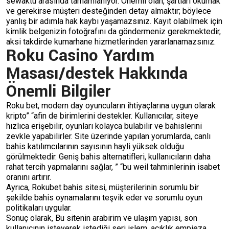
sewaktu arasında tamamlanıyor. Önemli olan, şartları okumak
ve gerekirse müşteri desteğinden detay almaktır; böylece
yanlış bir adımla hak kaybı yaşamazsınız. Kayıt olabilmek için
kimlik belgenizin fotoğrafını da göndermeniz gerekmektedir,
aksi takdirde kumarhane hizmetlerinden yararlanamazsınız.
Roku Casino Yardım
Masası/destek Hakkında
Önemli Bilgiler
Roku bet, modern day oyuncuların ihtiyaçlarına uygun olarak
kripto” “afin de birimlerini destekler. Kullanıcılar, siteye
hızlıca erişebilir, oyunları kolayca bulabilir ve bahislerini
zevkle yapabilirler. Site üzerinde yapılan yorumlarda, canlı
bahis katılımcılarının sayısının hayli yüksek olduğu
görülmektedir. Geniş bahis alternatifleri, kullanıcıların daha
rahat tercih yapmalarını sağlar, ” “bu weil tahminlerinin isabet
oranını artırır.
Ayrıca, Rokubet bahis sitesi, müşterilerinin sorumlu bir
şekilde bahis oynamalarını teşvik eder ve sorumlu oyun
politikaları uygular.
Sonuç olarak, Bu sitenin arabirim ve ulaşım yapısı, son
kullanıcının isteyerek istediği seri işlem, açıklık empieza