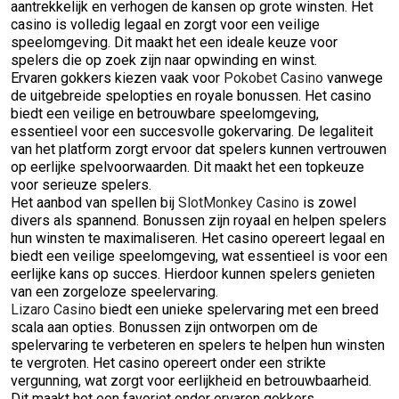
aantrekkelijk en verhogen de kansen op grote winsten. Het
casino is volledig legaal en zorgt voor een veilige
speelomgeving. Dit maakt het een ideale keuze voor
spelers die op zoek zijn naar opwinding en winst.
Ervaren gokkers kiezen vaak voor
Pokobet Casino
vanwege
de uitgebreide spelopties en royale bonussen. Het casino
biedt een veilige en betrouwbare speelomgeving,
essentieel voor een succesvolle gokervaring. De legaliteit
van het platform zorgt ervoor dat spelers kunnen vertrouwen
op eerlijke spelvoorwaarden. Dit maakt het een topkeuze
voor serieuze spelers.
Het aanbod van spellen bij
SlotMonkey Casino
is zowel
divers als spannend. Bonussen zijn royaal en helpen spelers
hun winsten te maximaliseren. Het casino opereert legaal en
biedt een veilige speelomgeving, wat essentieel is voor een
eerlijke kans op succes. Hierdoor kunnen spelers genieten
van een zorgeloze speelervaring.
Lizaro Casino
biedt een unieke spelervaring met een breed
scala aan opties. Bonussen zijn ontworpen om de
spelervaring te verbeteren en spelers te helpen hun winsten
te vergroten. Het casino opereert onder een strikte
vergunning, wat zorgt voor eerlijkheid en betrouwbaarheid.
Dit maakt het een favoriet onder ervaren gokkers.