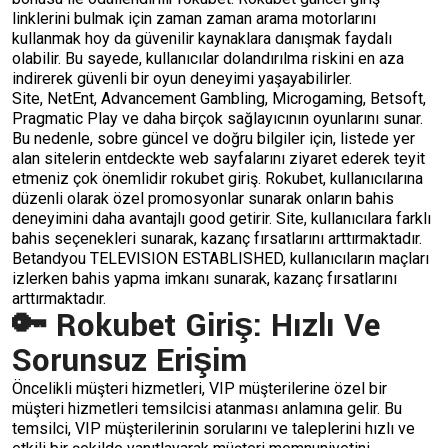
linklerini bulmak için zaman zaman arama motorlarını
kullanmak hoy da güvenilir kaynaklara danışmak faydalı
olabilir. Bu sayede, kullanıcılar dolandırılma riskini en aza
indirerek güvenli bir oyun deneyimi yaşayabilirler.
Site, NetEnt, Advancement Gambling, Microgaming, Betsoft,
Pragmatic Play ve daha birçok sağlayıcının oyunlarını sunar.
Bu nedenle, sobre güncel ve doğru bilgiler için, listede yer
alan sitelerin entdeckte web sayfalarını ziyaret ederek teyit
etmeniz çok önemlidir rokubet giriş. Rokubet, kullanıcılarına
düzenli olarak özel promosyonlar sunarak onların bahis
deneyimini daha avantajlı good getirir. Site, kullanıcılara farklı
bahis seçenekleri sunarak, kazanç fırsatlarını arttırmaktadır.
Betandyou TELEVISION ESTABLISHED, kullanıcıların maçları
izlerken bahis yapma imkanı sunarak, kazanç fırsatlarını
arttırmaktadır.
🔑 Rokubet Giriş: Hızlı Ve
Sorunsuz Erişim
Öncelikli müşteri hizmetleri, VIP müşterilerine özel bir
müşteri hizmetleri temsilcisi atanması anlamına gelir. Bu
temsilci, VIP müşterilerinin sorularını ve taleplerini hızlı ve