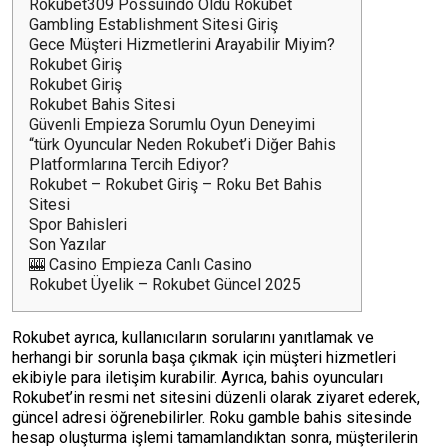
Rokubet309 Possuindo Oldu Rokubet
Gambling Establishment Sitesi Giriş
Gece Müşteri Hizmetlerini Arayabilir Miyim?
Rokubet Giriş
Rokubet Giriş
Rokubet Bahis Sitesi
Güvenli Empieza Sorumlu Oyun Deneyimi
“türk Oyuncular Neden Rokubet’i Diğer Bahis
Platformlarına Tercih Ediyor?
Rokubet – Rokubet Giriş – Roku Bet Bahis
Sitesi
Spor Bahisleri
Son Yazılar
🎰 Casino Empieza Canlı Casino
Rokubet Üyelik – Rokubet Güncel 2025
Rokubet ayrıca, kullanıcıların sorularını yanıtlamak ve
herhangi bir sorunla başa çıkmak için müşteri hizmetleri
ekibiyle para iletişim kurabilir. Ayrıca, bahis oyuncuları
Rokubet’in resmi net sitesini düzenli olarak ziyaret ederek,
güncel adresi öğrenebilirler. Roku gamble bahis sitesinde
hesap oluşturma işlemi tamamlandıktan sonra, müşterilerin