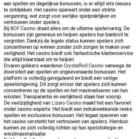
aan spellen en dagelijkse bonussen, is er altijd iets nieuws
te ontdekken. Het casino opereert onder een strikte
vergunning, wat zorgt voor eerlijke spelpraktijken en
vertrouwen onder spelers.
Bij
BOF Casino
draait alles om de ultieme spelervaring. De
bonussen zijn genereus en helpen spelers hun bankroll te
vergroten. Dankzij de legale status kunnen spelers zich
concentreren op winnen zonder zich zorgen te maken over
veiligheid. Het casino biedt ook fantastische klantenservice
die altijd klaarstaat om te helpen.
Ervaren gokkers waarderen
CrystalRoll Casino
vanwege de
diversiteit aan spellen en ongeëvenaarde bonussen. Het
platform is volledig gereguleerd en biedt een veilige
speelomgeving. Dit zorgt ervoor dat spelers zich kunnen
concentreren op de spellen en het maximaliseren van hun
winsten. Transparantie en eerlijkheid staan hier voorop.
De veelzijdigheid van
Lizaro Casino
maakt het een favoriet
onder casino-experts. Het biedt een indrukwekkende reeks
spellen en exclusieve bonussen. Het legaal opereren van
het casino versterkt het vertrouwen van spelers. Hierdoor
kunnen ze zich volledig richten op hun spelstrategie en
winstmaximalisatie.