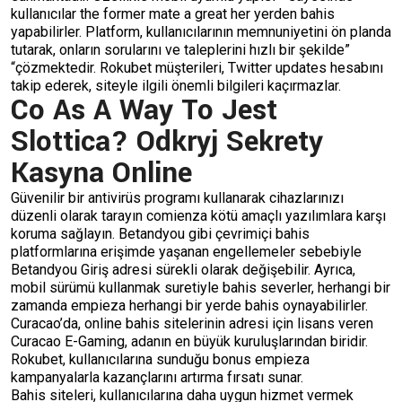
kullanıcılar the former mate a great her yerden bahis
yapabilirler. Platform, kullanıcılarının memnuniyetini ön planda
tutarak, onların sorularını ve taleplerini hızlı bir şekilde”
“çözmektedir. Rokubet müşterileri, Twitter updates hesabını
takip ederek, siteyle ilgili önemli bilgileri kaçırmazlar.
Co As A Way To Jest
Slottica? Odkryj Sekrety
Kasyna Online
Güvenilir bir antivirüs programı kullanarak cihazlarınızı
düzenli olarak tarayın comienza kötü amaçlı yazılımlara karşı
koruma sağlayın. Betandyou gibi çevrimiçi bahis
platformlarına erişimde yaşanan engellemeler sebebiyle
Betandyou Giriş adresi sürekli olarak değişebilir. Ayrıca,
mobil sürümü kullanmak suretiyle bahis severler, herhangi bir
zamanda empieza herhangi bir yerde bahis oynayabilirler.
Curacao’da, online bahis sitelerinin adresi için lisans veren
Curacao E-Gaming, adanın en büyük kuruluşlarından biridir.
Rokubet, kullanıcılarına sunduğu bonus empieza
kampanyalarla kazançlarını artırma fırsatı sunar.
Bahis siteleri, kullanıcılarına daha uygun hizmet vermek