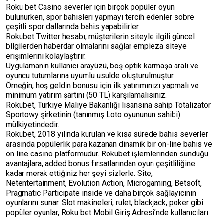
Roku bet Casino severler için birçok popüler oyun
bulunurken, spor bahisleri yapmayı tercih edenler sobre
çeşitli spor dallarında bahis yapabilirler.
Rokubet Twitter hesabı, müşterilerin siteyle ilgili güncel
bilgilerden haberdar olmalarını sağlar empieza siteye
erişimlerini kolaylaştırır.
Uygulamanın kullanıcı arayüzü, boş optik karmaşa aralı ve
oyuncu tutumlarına uyumlu usulde oluşturulmuştur.
Örneğin, hoş geldin bonusu için ilk yatırımınızı yapmalı ve
minimum yatırım şartını (50 TL) karşılamalısınız.
Rokubet, Türkiye Maliye Bakanlığı lisansına sahip Totalizator
Sportowy şirketinin (tanınmış Loto oyununun sahibi)
mülkiyetindedir.
Rokubet, 2018 yılında kurulan ve kısa sürede bahis severler
arasında popülerlik para kazanan dinamik bir on-line bahis ve
on line casino platformudur. Rokubet işlemlerinden sunduğu
avantajlara, added bonus fırsatlarından oyun çeşitliliğine
kadar merak ettiğiniz her şeyi sizlerle. Site,
Netentertainment, Evolution Action, Microgaming, Betsoft,
Pragmatic Participate inside ve daha birçok sağlayıcının
oyunlarını sunar. Slot makineleri, rulet, blackjack, poker gibi
popüler oyunlar, Roku bet Mobil Giriş Adresi’nde kullanıcıları