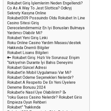
Rokubet Giriş İşlemlerim Neden Engellendi?
Co As A Way To Jest Slottica? Odkryj
Sekrety Kasyna Online
Rokubet309 Possuindo Oldu Rokubet In Line
Casino Sitesi Giriş
Derecelendirmemiz En Iyi Bonusları Bulmaya
Yardımcı Olabilir Mi?
Rokubet Yeni Giriş Linki
Roku Online Casino Yardım Masası/destek
Hakkında Önemli Bilgiler
Rokubet Lisans Bilgileri
🔑 Rokubet Giriş: Hızlı Ve Sorunsuz Erişim
“türkiye’nin Durante İyi Bahis Deneyimi
Rokubet Güncel Adresi
Rokubet’in Mobil Uygulaması Var Mı?
Rokubet Ödeme Seçenekleri Nelerdir?
Rokubet A Respeito De En Yeni Üyelere
Deneme Bonusu 2024
Rokubet’e Nasıl Üye Olabilirim? 📝
“roku Guess Casino Nelerdir? Rokubet Giris
Empieza Oyun Rehberi
Rokubet” “hakkında