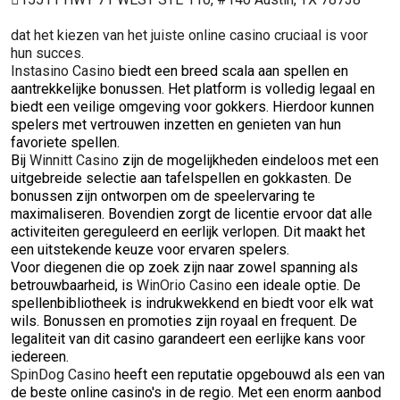
dat het kiezen van het juiste online casino cruciaal is voor
hun succes.
Instasino Casino
biedt een breed scala aan spellen en
aantrekkelijke bonussen. Het platform is volledig legaal en
biedt een veilige omgeving voor gokkers. Hierdoor kunnen
spelers met vertrouwen inzetten en genieten van hun
favoriete spellen.
Bij
Winnitt Casino
zijn de mogelijkheden eindeloos met een
uitgebreide selectie aan tafelspellen en gokkasten. De
bonussen zijn ontworpen om de speelervaring te
maximaliseren. Bovendien zorgt de licentie ervoor dat alle
activiteiten gereguleerd en eerlijk verlopen. Dit maakt het
een uitstekende keuze voor ervaren spelers.
Voor diegenen die op zoek zijn naar zowel spanning als
betrouwbaarheid, is
WinOrio Casino
een ideale optie. De
spellenbibliotheek is indrukwekkend en biedt voor elk wat
wils. Bonussen en promoties zijn royaal en frequent. De
legaliteit van dit casino garandeert een eerlijke kans voor
iedereen.
SpinDog Casino
heeft een reputatie opgebouwd als een van
de beste online casino's in de regio. Met een enorm aanbod