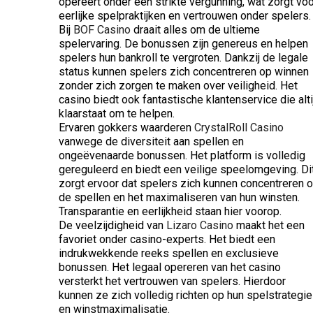
opereert onder een strikte vergunning, wat zorgt voo
eerlijke spelpraktijken en vertrouwen onder spelers.
Bij
BOF Casino
draait alles om de ultieme
spelervaring. De bonussen zijn genereus en helpen
spelers hun bankroll te vergroten. Dankzij de legale
status kunnen spelers zich concentreren op winnen
zonder zich zorgen te maken over veiligheid. Het
casino biedt ook fantastische klantenservice die alti
klaarstaat om te helpen.
Ervaren gokkers waarderen
CrystalRoll Casino
vanwege de diversiteit aan spellen en
ongeëvenaarde bonussen. Het platform is volledig
gereguleerd en biedt een veilige speelomgeving. Di
zorgt ervoor dat spelers zich kunnen concentreren 
de spellen en het maximaliseren van hun winsten.
Transparantie en eerlijkheid staan hier voorop.
De veelzijdigheid van
Lizaro Casino
maakt het een
favoriet onder casino-experts. Het biedt een
indrukwekkende reeks spellen en exclusieve
bonussen. Het legaal opereren van het casino
versterkt het vertrouwen van spelers. Hierdoor
kunnen ze zich volledig richten op hun spelstrategie
en winstmaximalisatie.