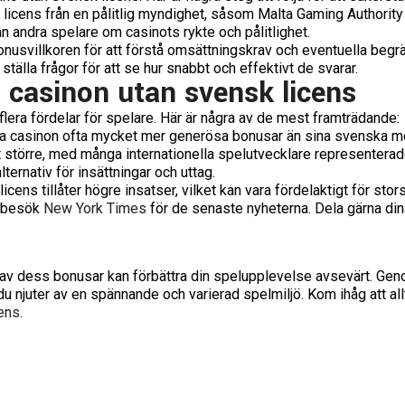
tig licens från en pålitlig myndighet, såsom Malta Gaming Authorit
n andra spelare om casinots rykte och pålitlighet.
usvillkoren för att förstå omsättningskrav och eventuella begrä
tälla frågor för att se hur snabbt och effektivt de svarar.
å casinon utan svensk licens
flera fördelar för spelare. Här är några av de mest framträdande:
a casinon ofta mycket mer generösa bonusar än sina svenska mo
 större, med många internationella spelutvecklare representerad
alternativ för insättningar och uttag.
ens tillåter högre insatser, vilket kan vara fördelaktigt för stor
, besök
New York Times
för de senaste nyheterna. Dela gärna din
ta av dess bonusar kan förbättra din spelupplevelse avsevärt. Gen
u njuter av en spännande och varierad spelmiljö. Kom ihåg att al
cens
.