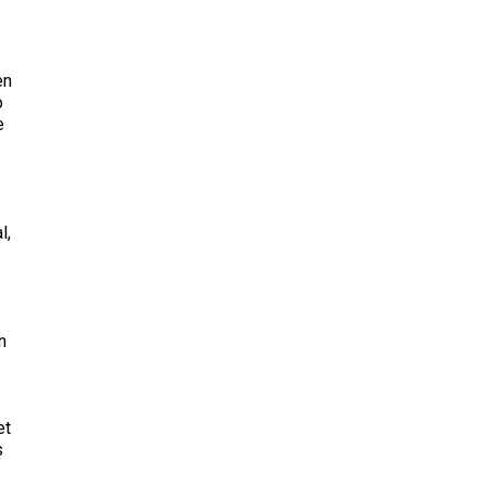
en
o
e
l,
n
et
s