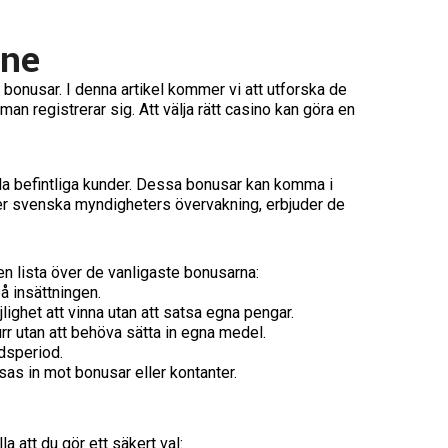
ine
a bonusar. I denna artikel kommer vi att utforska de
n registrerar sig. Att välja rätt casino kan göra en
lla befintliga kunder. Dessa bonusar kan komma i
der svenska myndigheters övervakning, erbjuder de
en lista över de vanligaste bonusarna:
å insättningen.
lighet att vinna utan att satsa egna pengar.
rr utan att behöva sätta in egna medel.
idsperiod.
sas in mot bonusar eller kontanter.
la att du gör ett säkert val: