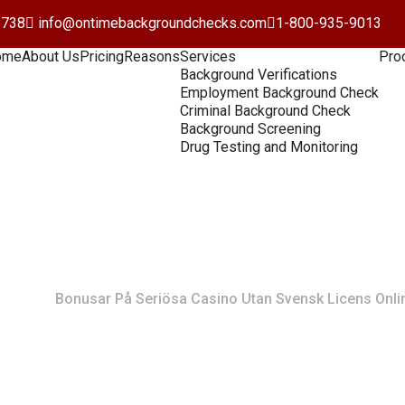
8738
info@ontimebackgroundchecks.com
1-800-935-9013
ome
About Us
Pricing
Reasons
Services
Pro
Background Verifications
Employment Background Check
Criminal Background Check
Background Screening
Drug Testing and Monitoring
iösa Casino Utan Svens
ome
Bonusar På Seriösa Casino Utan Svensk Licens Onli