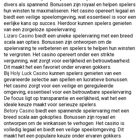
divers als spannend. Bonussen zijn royaal en helpen spelers
hun winsten te maximaliseren. Het casino opereert legaal en
biedt een veilige speelomgeving, wat essentieel is voor een
eerlijke kans op succes. Hierdoor kunnen spelers genieten
van een zorgeloze speelervaring.
Lizaro Casino
biedt een unieke spelervaring met een breed
scala aan opties. Bonussen zijn ontworpen om de
spelervaring te verbeteren en spelers te helpen hun winsten
te vergroten. Het casino opereert onder een strikte
vergunning, wat zorgt voor eerlijkheid en betrouwbaarheid.
Dit maakt het een favoriet onder ervaren gokkers.
Bij
Holy Luck Casino
kunnen spelers genieten van een
gevarieerde selectie aan spellen en lucratieve bonussen.
Het casino zorgt voor een veilige en gereguleerde
omgeving, essentieel voor een betrouwbare speelervaring.
De focus ligt op transparantie en eerlijkheid, wat het een
ideale keuze maakt voor serieuze spelers.
Betory Casino
biedt een spannende spelervaring met een
breed scala aan gokopties. Bonussen zijn royaal en
ontworpen om de winkansen te verhogen. Het casino is
volledig legaal en biedt een veilige speelomgeving. Dit
maakt het een populaire keuze onder ervaren gokkers.