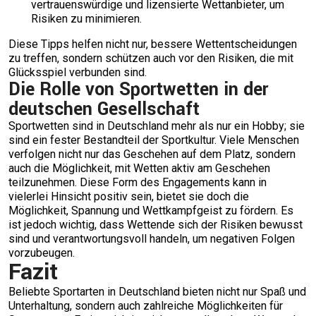
vertrauenswürdige und lizensierte Wettanbieter, um
Risiken zu minimieren.
Diese Tipps helfen nicht nur, bessere Wettentscheidungen
zu treffen, sondern schützen auch vor den Risiken, die mit
Glücksspiel verbunden sind.
Die Rolle von Sportwetten in der
deutschen Gesellschaft
Sportwetten sind in Deutschland mehr als nur ein Hobby; sie
sind ein fester Bestandteil der Sportkultur. Viele Menschen
verfolgen nicht nur das Geschehen auf dem Platz, sondern
auch die Möglichkeit, mit Wetten aktiv am Geschehen
teilzunehmen. Diese Form des Engagements kann in
vielerlei Hinsicht positiv sein, bietet sie doch die
Möglichkeit, Spannung und Wettkampfgeist zu fördern. Es
ist jedoch wichtig, dass Wettende sich der Risiken bewusst
sind und verantwortungsvoll handeln, um negativen Folgen
vorzubeugen.
Fazit
Beliebte Sportarten in Deutschland bieten nicht nur Spaß und
Unterhaltung, sondern auch zahlreiche Möglichkeiten für