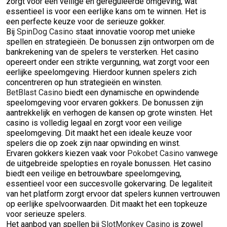
zorgt voor een veilige en gereguleerde omgeving, wat
essentieel is voor een eerlijke kans om te winnen. Het is
een perfecte keuze voor de serieuze gokker.
Bij
SpinDog Casino
staat innovatie voorop met unieke
spellen en strategieën. De bonussen zijn ontworpen om de
bankrekening van de spelers te versterken. Het casino
opereert onder een strikte vergunning, wat zorgt voor een
eerlijke speelomgeving. Hierdoor kunnen spelers zich
concentreren op hun strategieën en winsten.
BetBlast Casino
biedt een dynamische en opwindende
speelomgeving voor ervaren gokkers. De bonussen zijn
aantrekkelijk en verhogen de kansen op grote winsten. Het
casino is volledig legaal en zorgt voor een veilige
speelomgeving. Dit maakt het een ideale keuze voor
spelers die op zoek zijn naar opwinding en winst.
Ervaren gokkers kiezen vaak voor
Pokobet Casino
vanwege
de uitgebreide spelopties en royale bonussen. Het casino
biedt een veilige en betrouwbare speelomgeving,
essentieel voor een succesvolle gokervaring. De legaliteit
van het platform zorgt ervoor dat spelers kunnen vertrouwen
op eerlijke spelvoorwaarden. Dit maakt het een topkeuze
voor serieuze spelers.
Het aanbod van spellen bij
SlotMonkey Casino
is zowel