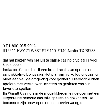
inzetten en
en
keuze voor
genieten van
vertro
ervaren
hun favoriete
onder
spelers.
spellen.
spelers
">
1-800-935-9013
15511 HWY 71 WEST STE 110, #140 Austin, TX 78738
dat het kiezen van het juiste online casino cruciaal is voor
hun succes.
Instasino Casino
biedt een breed scala aan spellen en
aantrekkelijke bonussen. Het platform is volledig legaal en
biedt een veilige omgeving voor gokkers. Hierdoor kunnen
spelers met vertrouwen inzetten en genieten van hun
favoriete spellen.
Bij
Winnitt Casino
zijn de mogelijkheden eindeloos met een
uitgebreide selectie aan tafelspellen en gokkasten. De
bonussen zijn ontworpen om de speelervaring te