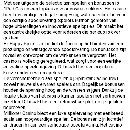
Met een uitgebreide selectie aan spellen en bonussen is
1Red Casino
een topkeuze voor ervaren gokkers. Het casino
biedt een veilige en legale omgeving, wat essentieel is voor
een eerlijke speelervaring. Spelers kunnen genieten van
hoge uitbetalingen en innovatieve spelopties. Dit maakt het
een aantrekkelijke optie voor iedereen die serieus is over
gokken.
Bij
Happy Spins Casino
ligt de focus op het bieden van een
plezierige en winstgevende speelervaring. De bonussen zijn
royaal en ontworpen om de winkansen te vergroten. Het
casino is volledig gereguleerd, wat zorgt voor een eerlijke
en veilige speelomgeving. Dit maakt het een populaire
keuze onder ervaren spelers.
De verscheidenheid aan spellen bij
SpinStar Casino
trekt
zowel nieuwe als ervaren spelers aan. Dagelijkse bonussen
houden de spanning hoog en de winsten stijgen. Dankzij de
legale status van het casino kunnen spelers met vertrouwen
inzetten. Dit maakt het een betrouwbare plek om je geluk te
beproeven.
Millioner Casino
biedt een luxe spelervaring met een breed
scala aan hoogwaardige spellen. De bonussen zijn lucratief
en dragen bij aan een verhoogde speelervaring. Het casino