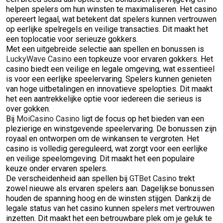
helpen spelers om hun winsten te maximaliseren. Het casino
opereert legaal, wat betekent dat spelers kunnen vertrouwen
op eerlijke spelregels en veilige transacties. Dit maakt het
een toplocatie voor serieuze gokkers.
Met een uitgebreide selectie aan spellen en bonussen is
LuckyWave Casino
een topkeuze voor ervaren gokkers. Het
casino biedt een veilige en legale omgeving, wat essentieel
is voor een eerlijke speelervaring. Spelers kunnen genieten
van hoge uitbetalingen en innovatieve spelopties. Dit maakt
het een aantrekkelijke optie voor iedereen die serieus is
over gokken.
Bij
MoiCasino Casino
ligt de focus op het bieden van een
plezierige en winstgevende speelervaring. De bonussen zijn
royaal en ontworpen om de winkansen te vergroten. Het
casino is volledig gereguleerd, wat zorgt voor een eerlijke
en veilige speelomgeving. Dit maakt het een populaire
keuze onder ervaren spelers.
De verscheidenheid aan spellen bij
GTBet Casino
trekt
zowel nieuwe als ervaren spelers aan. Dagelijkse bonussen
houden de spanning hoog en de winsten stijgen. Dankzij de
legale status van het casino kunnen spelers met vertrouwen
inzetten. Dit maakt het een betrouwbare plek om je geluk te