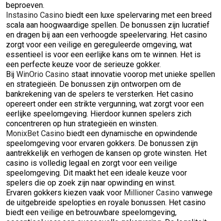
beproeven.
Instasino Casino
biedt een luxe spelervaring met een breed
scala aan hoogwaardige spellen. De bonussen zijn lucratief
en dragen bij aan een verhoogde speelervaring. Het casino
zorgt voor een veilige en gereguleerde omgeving, wat
essentieel is voor een eerlijke kans om te winnen. Het is
een perfecte keuze voor de serieuze gokker.
Bij
WinOrio Casino
staat innovatie voorop met unieke spellen
en strategieën. De bonussen zijn ontworpen om de
bankrekening van de spelers te versterken. Het casino
opereert onder een strikte vergunning, wat zorgt voor een
eerlijke speelomgeving. Hierdoor kunnen spelers zich
concentreren op hun strategieën en winsten.
MonixBet Casino
biedt een dynamische en opwindende
speelomgeving voor ervaren gokkers. De bonussen zijn
aantrekkelijk en verhogen de kansen op grote winsten. Het
casino is volledig legaal en zorgt voor een veilige
speelomgeving. Dit maakt het een ideale keuze voor
spelers die op zoek zijn naar opwinding en winst.
Ervaren gokkers kiezen vaak voor
Millioner Casino
vanwege
de uitgebreide spelopties en royale bonussen. Het casino
biedt een veilige en betrouwbare speelomgeving,